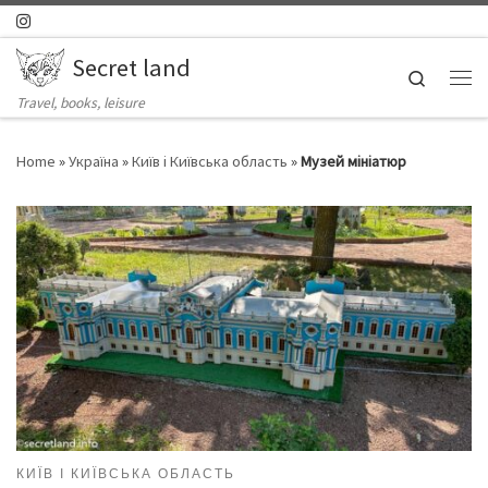
Skip to content
Secret land
Search
Ме
Travel, books, leisure
Home
»
Україна
»
Київ і Київська область
»
Музей мініатюр
КИЇВ І КИЇВСЬКА ОБЛАСТЬ