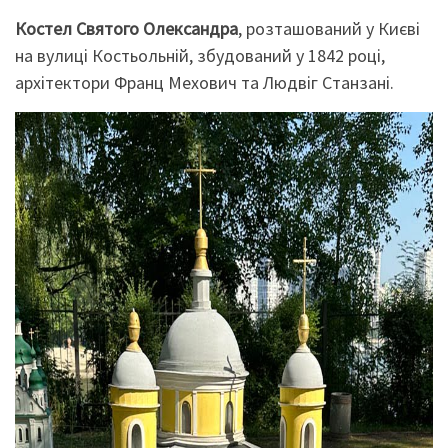
Костел Святого Олександра
, розташований у Києві
на вулиці Костьольній, збудований у 1842 році,
архітектори Франц Мехович та Людвіг Станзані.