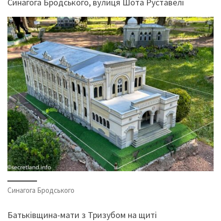
Синагога Бродського, вулиця Шота Руставелі
Синагога Бродського
Батьківщина-мати з Тризубом на щиті