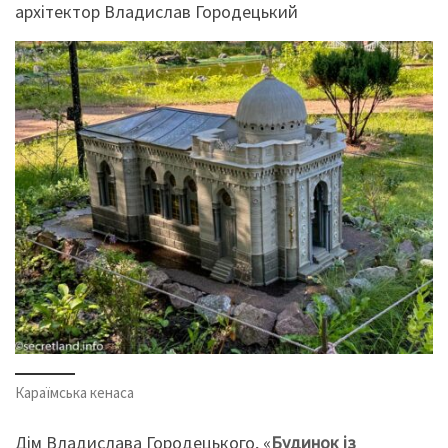
архітектор Владислав Городецький
Караїмська кенаса
Дім Владислава Городецького, «
Будинок із