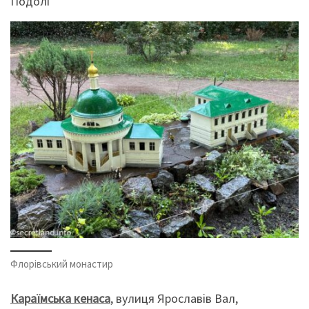
Подолі
Флорівський монастир
Караїмська кенаса
, вулиця Ярославів Вал,