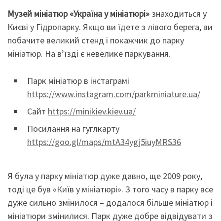
Музей мініатюр «Україна у мініатюрі»
знаходиться у
Києві у Гідропарку. Якщо ви їдете з лівого берега, ви
побачите великий стенд і покажчик до парку
мініатюр. На в’їзді є невелике паркування.
Парк мініатюр в інстаграмі
https://www.instagram.com/parkminiature.ua/
Сайт
https://minikiev.kiev.ua/
Посилання на гуглкарту
https://goo.gl/maps/mtA34ygj5iuyMRS36
Я була у парку мініатюр дуже давно, ще 2009 року,
тоді це був «Київ у мініатюрі». З того часу в парку все
дуже сильно змінилося – додалося більше мініатюр і
мініатюри змінилися. Парк дуже добре відвідувати з