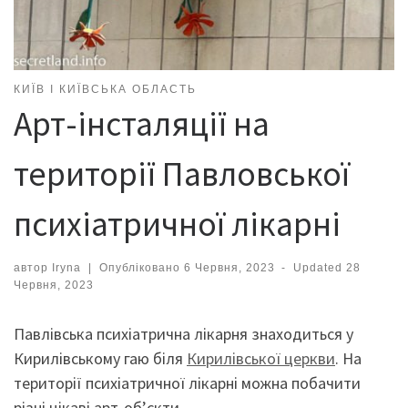
КИЇВ І КИЇВСЬКА ОБЛАСТЬ
Арт-інсталяції на
території Павловської
психіатричної лікарні
автор
Iryna
|
Опубліковано
6 Червня, 2023
-
Updated
28
Червня, 2023
Павлівська психіатрична лікарня знаходиться у
Кирилівському гаю біля
Кирилівської церкви
. На
території психіатричної лікарні можна побачити
різні цікаві арт-об’єкти.