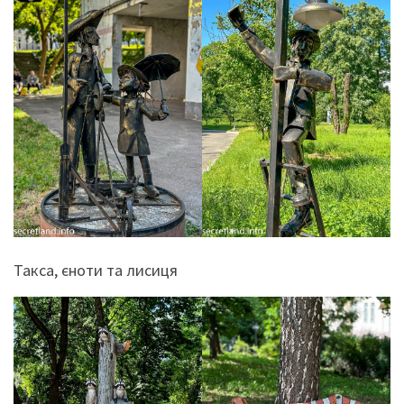
Такса, єноти та лисиця