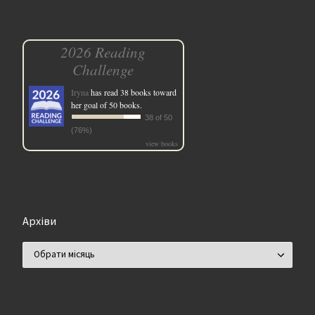
2026 Reading
Challenge
Iryna
has read 38 books toward
her goal of 50 books.
38 of 50
(76%)
view books
Архіви
Архіви