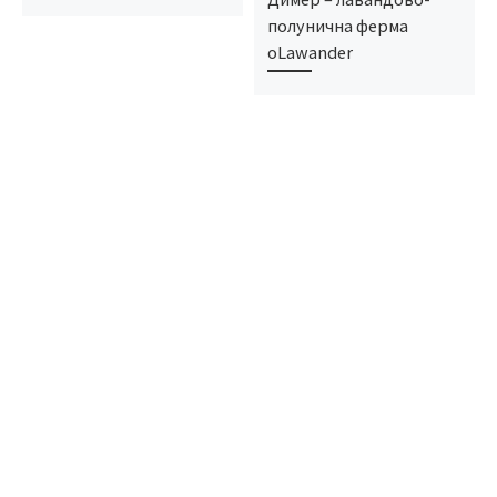
полунична ферма
oLawander