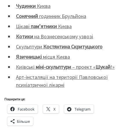
Чудинки
Києва
Сонячний
годинник Брульйона
Цікаві
пам’ятники
Києва
Котики
на Вознесенському узвозі
Cкульптури
Костянтина Скритуцького
Язичницькі
місця Києва
Київські
міні-скульптури
– проект «
Шукай
!»
Арт-інсталяції на території Павловської
психіатричної лікарні
Поширити це:
Facebook
X
Telegram
Більше