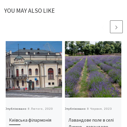
YOU MAY ALSO LIKE
Опубліковано
8 Лютого, 2020
Опубліковано
8 Червня, 2023
О
Київська філармонія
Лавандове поле в селі
Димер – лавандово-