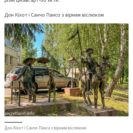
Дон Кіхот і Санчо Пансо з вірним віслюком
Дон Кіхот і Санчо Панса з вірним віслюком