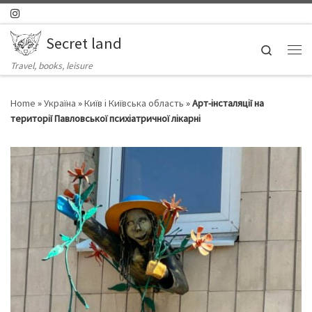
Skip to content
Secret land
Search
Ме
Travel, books, leisure
Home
»
Україна
»
Київ і Київська область
»
Арт-інсталяції на
території Павловської психіатричної лікарні