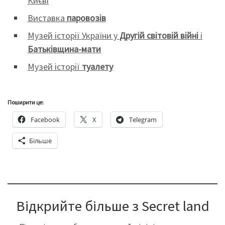
Києві
Виставка
паровозів
Музей історії України у
Другій світовій війні
і
Батьківщина-мати
Музей історії
туалету
Поширити це:
Facebook
X
Telegram
Більше
Відкрийте більше з Secret land