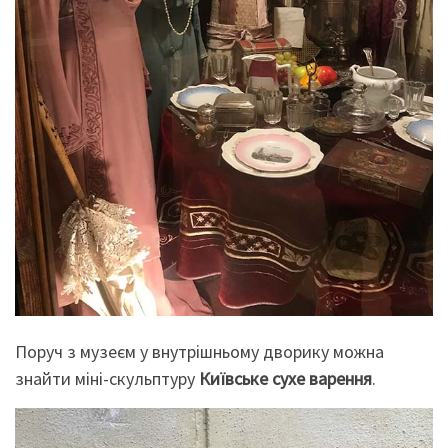
Поруч з музеєм у внутрішньому дворику можна
знайти міні-скульптуру
Київське сухе варення
.