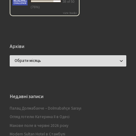
38 of 50
(76%)
view books
Архіви
Архіви
Недавні записи
Палац Долмабахче – Dolmabahçe Sarayı
Огляд готелю Катерина II в Одесі
Макове поле в червні 2026 року
Modern Sultan Hotel в Стамбулі