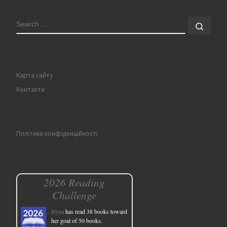
SEARCH
Sear
Карта сайту
Контакти
Політика конфіденційності
2026 Reading
Challenge
Iryna
has read 38 books toward
her goal of 50 books.