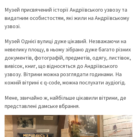
Музей присвячений історії Андріївського узвозу та
видатним особистостям, які жили на Андріївському
узвозі.
Музей Однієї вулиці дуже цікавий. Незважаючи на
невелику площу, в ньому зібрано дуже багато різних
документів, фотографій, предметів, одягу, листівок,
вивісок, книг, що відносяться до Андріївського
узвозу. Вітрини можна розглядати годинами. На
кожній вітрині є q-code, можна послухати аудіогід.
Мене, звичайно ж, найбільше цікавили вітрини, де
представлені дамське вбрання.