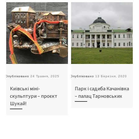
Опубліковано
24 Травня, 2025
Опубліковано
13 Березня, 2020
О
Київські міні-
Парк і садиба Качанівка
скульптури – проєкт
– палац Тарновських
Шукай!