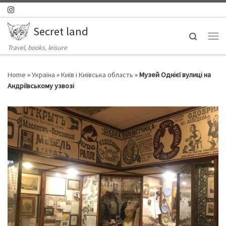
Skip to content
Secret land
Search
Ме
Travel, books, leisure
Home
»
Україна
»
Київ і Київська область
»
Музей Однієї вулиці на
Андріївському узвозі