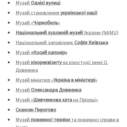
Музей
Однієї вулиці
Музей становлення
української нації
Музей «
Чорнобиль
»
Національний художній музей
України (NAMU)
Національний заповідник
Софія Київська
Музей
«Косий капонір»
Музей
кінореквізиту
на кіностудії імені О.
Довженка
Музей мініатюр «
Україна в мініатюрі
»
Музей
Олександра Довженка
Музей «
Шевченкова хата
на Пріорці»
Скансен Пирогово
Музей
пожежної техніки
та пожежної справи в