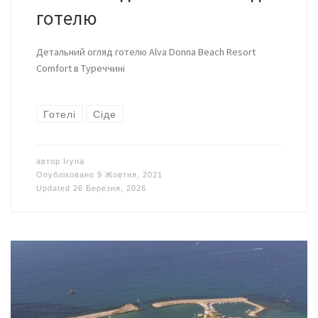
готелю
Детальний огляд готелю Alva Donna Beach Resort
Comfort в Туреччині
Готелі
Сіде
автор
Iryna
Опубліковано
9 Жовтня, 2021
Updated
26 Березня, 2026