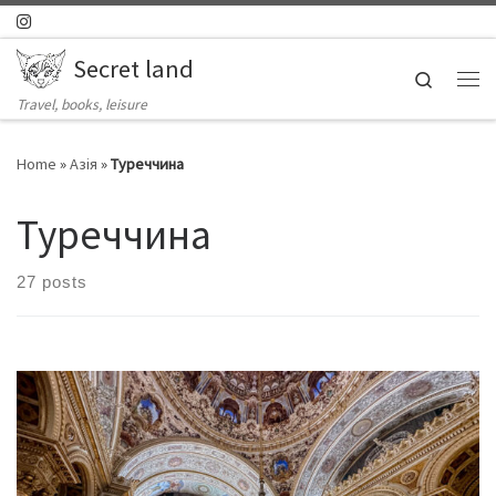
Skip to content
Secret land
Search
Ме
Travel, books, leisure
Home
»
Азія
»
Туреччина
Туреччина
27 posts