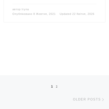
автор
Iryna
Опубліковано
8 Жовтня, 2021
Updated
22 Квітня, 2026
Posts navigation
1
2
Ol
OLDER POSTS