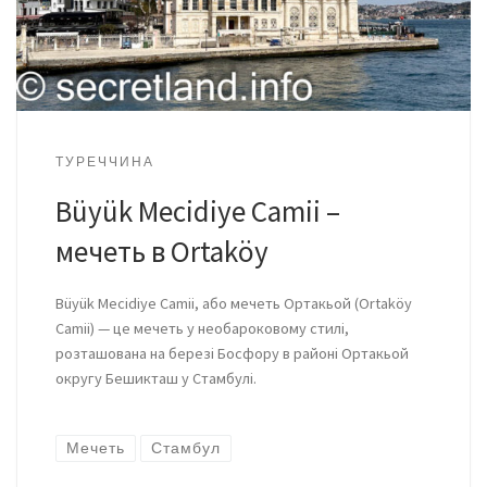
ТУРЕЧЧИНА
Büyük Mecidiye Camii –
мечеть в Ortaköy
Büyük Mecidiye Camii, або мечеть Ортакьой (Ortaköy
Camii) — це мечеть у необароковому стилі,
розташована на березі Босфору в районі Ортакьой
округу Бешикташ у Стамбулі.
Мечеть
Стамбул