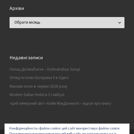
Архіви
Архіви
Недавні записи
Палац Долмабахче – Dolmabahçe Sarayı
Огляд готелю Катерина II в Одесі
Макове поле в червні 2026 року
Modern Sultan Hotel в Стамбулі
«Цей химерний світ» Кейм МакДоннелл – відгук про книгу
Конфіденційність і файли cookie: цей сайт використовує файли cookie.
Продовжуючи використовувати цей веб-сайт, ви погоджуєтесь на їх