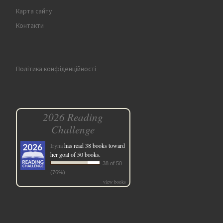
Карта сайту
Контакти
Політика конфіденційності
2026 Reading
Challenge
Iryna
has read 38 books toward
her goal of 50 books.
38 of 50
(76%)
view books