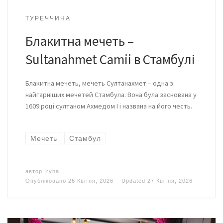
ТУРЕЧЧИНА
Блакитна мечеть –
Sultanahmet Camii в Стамбулі
Блакитна мечеть, мечеть Султанахмет – одна з
найгарніших мечетей Стамбула. Вона була заснована у
1609 році султаном Ахмедом I і названа на його честь.
Мечеть
Стамбул
автор
Iryna
Опубліковано
26 Квітня, 2026
Updated
27 Квітня, 2026