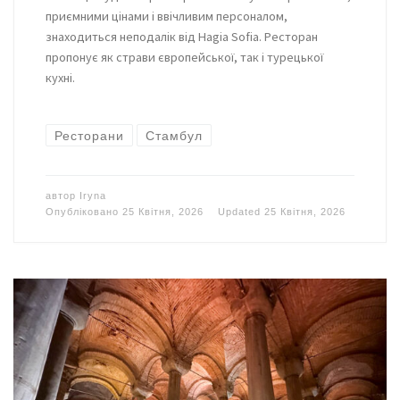
приємними цінами і ввічливим персоналом,
знаходиться неподалік від Hagia Sofia. Ресторан
пропонує як страви європейської, так і турецької
кухні.
Ресторани
Стамбул
автор
Iryna
Опубліковано
25 Квітня, 2026
Updated
25 Квітня, 2026