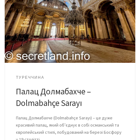
ТУРЕЧЧИНА
Палац Долмабахче –
Dolmabahçe Sarayı
Палац Долмабахче (Dolmabahçe Sarayı) – це дуже
красивий палац, який об’єднує в собі османський та
європейський стилі, побудований на березі Босфору
у 19 столітті.