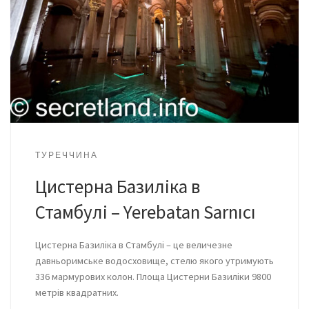
ТУРЕЧЧИНА
Цистерна Базиліка в
Стамбулі – Yerebatan Sarnıcı
Цистерна Базиліка в Стамбулі – це величезне
давньоримське водосховище, стелю якого утримують
336 мармурових колон. Площа Цистерни Базиліки 9800
метрів квадратних.