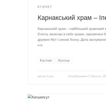
ЄГИПЕТ
Карнакський храм – Іпе
Карнакський храм – найбільший храмовий 
Єгипту, включає в себе храми, присвячені 
дружині Мут і синові Хонсу. Дата заснуванн
н.е.
Karnak
Луксор
автор
Iryna
Опубліковано
2 Лютого, 2