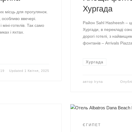
Хургада
х місць для прогулянок.
, особливо ввечері.
Район Sahl Hasheesh – це
 міні-готелів. Так само
Хургади, в перекладі озн
иках і яхтах.
дорогі готелі, з найвищ
фонтанів – Arrivals Piazz
Хургада
019
Updated
1 Квітня, 2025
автор
Iryna
Опубл
ЄГИПЕТ