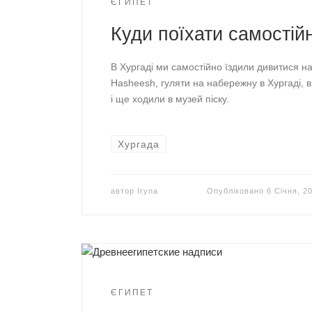
ЄГИПЕТ
Куди поїхати самостійн
В Хургаді ми самостійно їздили дивитися н
Hasheesh, гуляти на набережну в Хургаді, 
і ще ходили в музей піску.
Хургада
автор
Iryna
Опубліковано
6 Січня, 2
ЄГИПЕТ