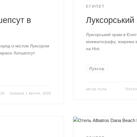
ЄГИПЕТ
шепсут в
Луксорський 
Луксорський храм в Єгипт
кінематографу, зокрема в
оряд із містом Луксором
на Нілі.
фараон Хатшепсут.
Луксор
автор
Iryna
Опубл
020
Updated
1 Квітня, 2025