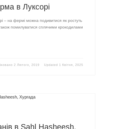
рма в Луксорі
і – на фермі можна подивитися як ростуть
 а також помилуватися сплячими крокодилами
іковано
2 Лютого, 2019
Updated
1 Квітня, 2025
нів в Sahl Hasheesh,