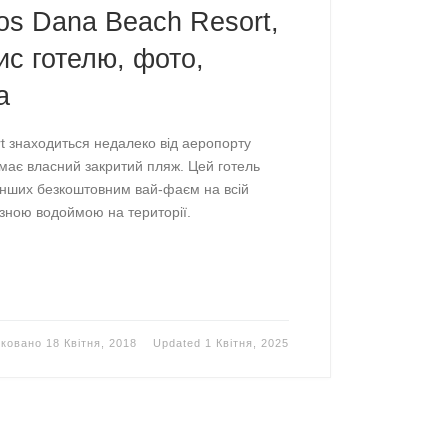
ros Dana Beach Resort,
ис готелю, фото,
а
t знаходиться недалеко від аеропорту
, має власний закритий пляж. Цей готель
д інших безкоштовним вай-фаєм на всій
езною водоймою на території.
іковано
18 Квітня, 2018
Updated
1 Квітня, 2025