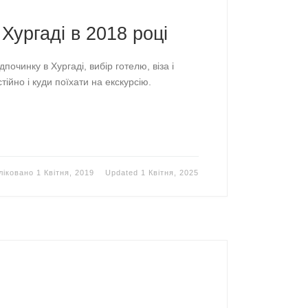
Хургаді в 2018 році
починку в Хургаді, вибір готелю, віза і
тійно і куди поїхати на екскурсію.
ліковано
1 Квітня, 2019
Updated
1 Квітня, 2025