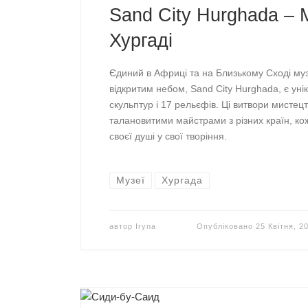
Sand City Hurghada – М
Хургаді
Єдиний в Африці та на Близькому Сході муз
відкритим небом, Sand City Hurghada, є уні
скульптур і 17 рельєфів. Ці витвори мистец
талановитими майстрами з різних країн, кож
своєї душі у свої творіння.
Музеї
Хургада
автор
Iryna
Опубліковано
25 Квітня, 2