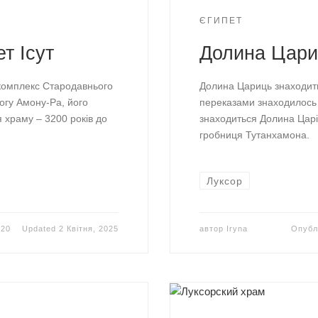
ЄГИПЕТ
т Ісут
Долина Цари
комплекс Стародавнього
Долина Цариць знаходитьс
богу Амону-Ра, його
переказами знаходилось
я храму – 3200 років до
знаходиться Долина Царі
гробниця Тутанхамона.
Луксор
020
Updated
2 Квітня, 2025
автор
Iryna
Опубл