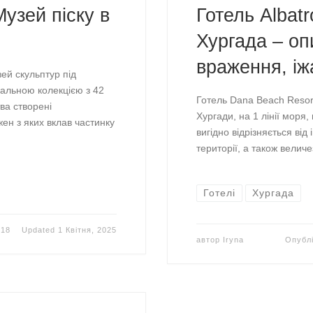
узей піску в
Готель Albat
Хургада – оп
враження, іж
ей скульптур під
кальною колекцією з 42
Готель Dana Beach Resor
тва створені
Хургади, на 1 лінії моря
ен з яких вклав частинку
вигідно відрізняється ві
території, а також велич
Готелі
Хургада
018
Updated
1 Квітня, 2025
автор
Iryna
Опубл