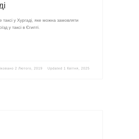
ді
 таксі у Хургаді, яке можна замовляти
зд у таксі в Єгипті.
іковано
2 Лютого, 2019
Updated
1 Квітня, 2025