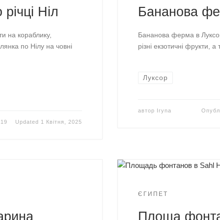
 річці Ніл
Бананова фе
и на кораблику,
Бананова ферма в Луксор
улянка по Нілу на човні
різні екзотичні фрукти,
Луксор
автор
Iryna
Опубл
019
Updated
1 Квітня, 2025
ЄГИПЕТ
арина
Площа фонта