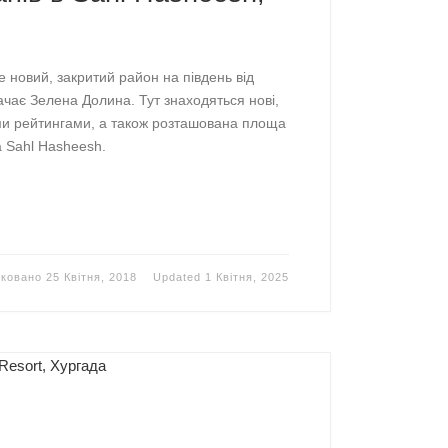
 новий, закритий район на південь від
ачає Зелена Долина. Тут знаходяться нові,
ими рейтингами, а також розташована площа
a Sahl Hasheesh.
іковано
25 Квітня, 2018
Updated
1 Квітня, 2025