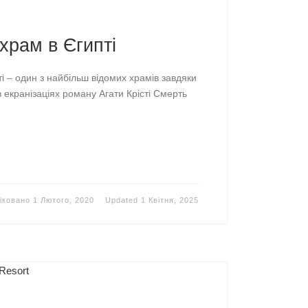
храм в Єгипті
і – один з найбільш відомих храмів завдяки
 екранізаціях роману Агати Крісті Смерть
іковано
1 Лютого, 2020
Updated
1 Квітня, 2025