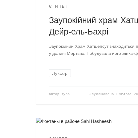
ЄГИПЕТ
Заупокійний храм Хат
Дейр-ель-Бахрі
Заупокійний Храм Хатшепсут знаходиться п
у долині Мертвих. Побудувала його жінка-
Луксор
автор
Iryna
Опубліковано
1 Лютого, 2