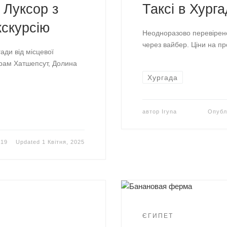
 Луксор з
Таксі в Хурга
кскурсію
Неодноразово перевірене
через вайбер. Ціни на прої
ади від місцевої
храм Хатшепсут, Долина
Хургада
автор
Iryna
Опубл
019
Updated
1 Квітня, 2025
ЄГИПЕТ