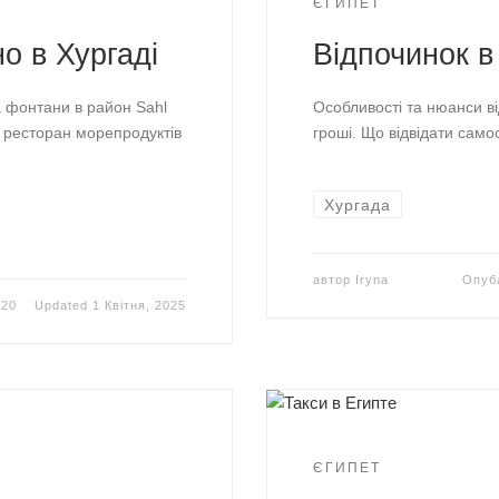
ЄГИПЕТ
о в Хургаді
Відпочинок в 
а фонтани в район Sahl
Особливості та нюанси від
в ресторан морепродуктів
гроші. Що відвідати самос
Хургада
автор
Iryna
Опуб
020
Updated
1 Квітня, 2025
ЄГИПЕТ