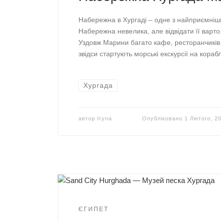
Набережна в Хургаді – одне з найприємніши
Набережна невелика, але відвідати її варто
Уздовж Марини багато кафе, ресторанчиків і
звідси стартують морські екскурсії на корабл
Хургада
автор
Iryna
Опубліковано
1 Лютого, 2
ЄГИПЕТ