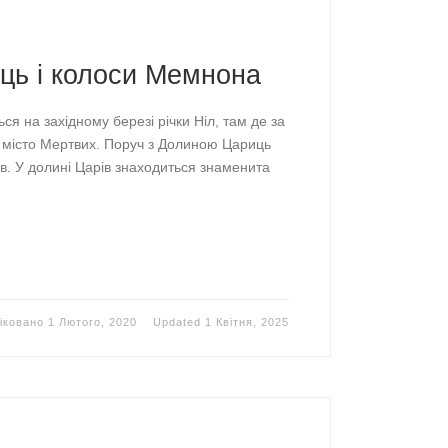
ць і колоси Мемнона
я на західному березі річки Ніл, там де за
 місто Мертвих. Поруч з Долиною Цариць
в. У долині Царів знаходиться знаменита
іковано
1 Лютого, 2020
Updated
1 Квітня, 2025