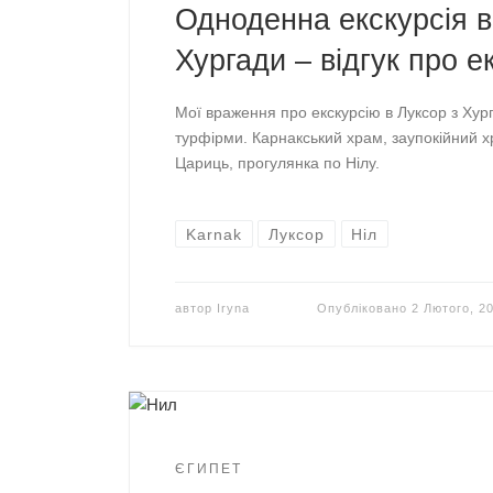
Одноденна екскурсія в
Хургади – відгук про е
Мої враження про екскурсію в Луксор з Хург
турфірми. Карнакський храм, заупокійний 
Цариць, прогулянка по Нілу.
Karnak
Луксор
Ніл
автор
Iryna
Опубліковано
2 Лютого, 2
ЄГИПЕТ