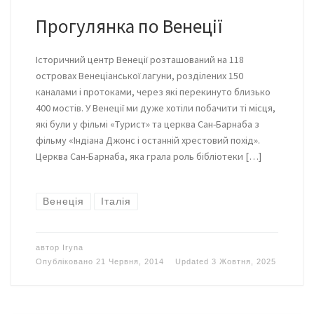
Прогулянка по Венеції
Історичний центр Венеції розташований на 118
островах Венеціанської лагуни, розділених 150
каналами і протоками, через які перекинуто близько
400 мостів. У Венеції ми дуже хотіли побачити ті місця,
які були у фільмі «Турист» та церква Сан-Барнаба з
фільму «Індіана Джонс і останній хрестовий похід».
Церква Сан-Барнаба, яка грала роль бібліотеки […]
Венеція
Італія
автор
Iryna
Опубліковано
21 Червня, 2014
Updated
3 Жовтня, 2025