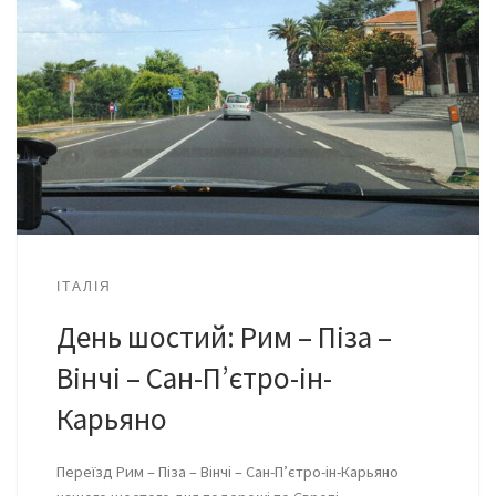
ІТАЛІЯ
День шостий: Рим – Піза –
Вінчі – Сан-П’єтро-ін-
Карьяно
Переїзд Рим – Піза – Вінчі – Сан-П’єтро-ін-Карьяно