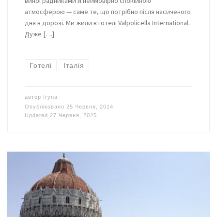
виноградниками й неймовірно спокійною
атмосферою — саме те, що потрібно після насиченого
дня в дорозі. Ми жили в готелі Valpolicella International.
Дуже […]
Готелі
Італія
автор
Iryna
Опубліковано
25 Червня, 2014
Updated
27 Червня, 2025