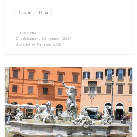
Італія
Піза
автор
Iryna
Опубліковано
24 Червня, 2014
Updated
29 Червня, 2025