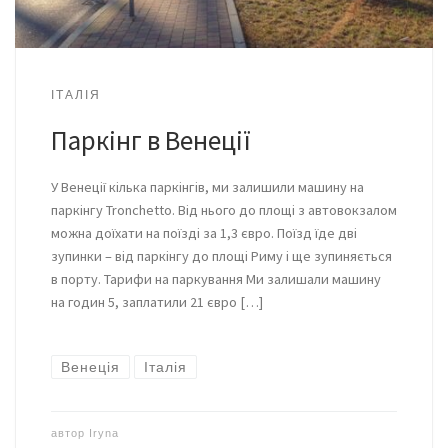
ІТАЛІЯ
Паркінг в Венеції
У Венеції кілька паркінгів, ми залишили машину на
паркінгу Tronchetto. Від нього до площі з автовокзалом
можна доїхати на поїзді за 1,3 євро. Поїзд їде дві
зупинки – від паркінгу до площі Риму і ще зупиняється
в порту. Тарифи на паркування Ми залишали машину
на годин 5, заплатили 21 євро […]
Венеція
Італія
автор
Iryna