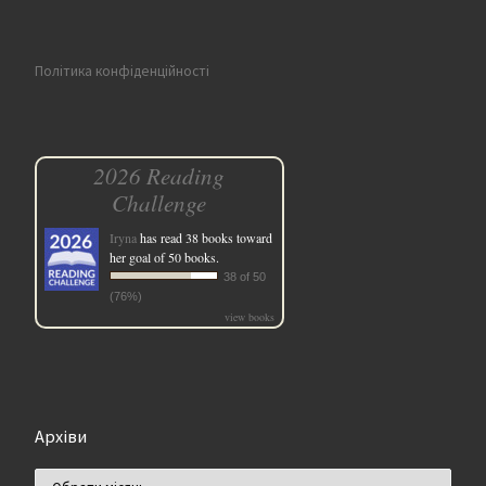
Політика конфіденційності
2026 Reading
Challenge
Iryna
has read 38 books toward
her goal of 50 books.
38 of 50
(76%)
view books
Архіви
Архіви