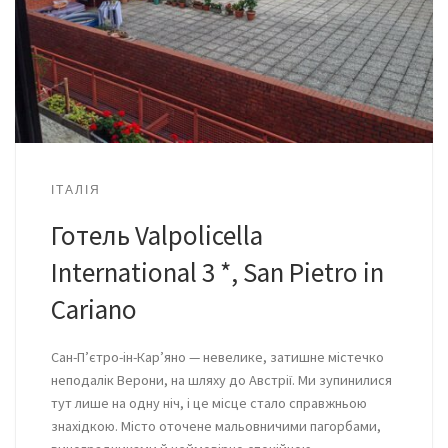
ІТАЛІЯ
Готель Valpolicella
International 3 *, San Pietro in
Cariano
Сан-П’єтро-ін-Кар’яно — невелике, затишне містечко
неподалік Верони, на шляху до Австрії. Ми зупинилися
тут лише на одну ніч, і це місце стало справжньою
знахідкою. Місто оточене мальовничими пагорбами,