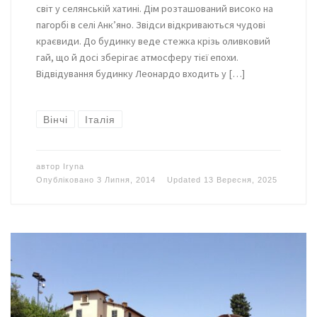
світ у селянській хатині. Дім розташований високо на
пагорбі в селі Анк’яно. Звідси відкриваються чудові
краєвиди. До будинку веде стежка крізь оливковий
гай, що й досі зберігає атмосферу тієї епохи.
Відвідування будинку Леонардо входить у […]
Вінчі
Італія
автор
Iryna
Опубліковано
3 Липня, 2014
Updated
13 Вересня, 2025