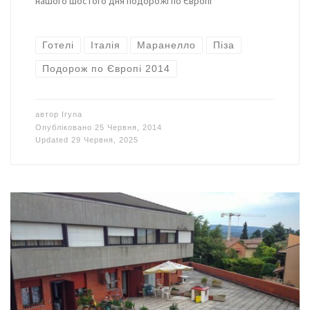
нашого шостого дня подорожі по Європі
Готелі
Італія
Маранелло
Піза
Подорож по Європі 2014
автор
Iryna
Опубліковано
25 Червня, 2014
Updated
29 Червня, 2025