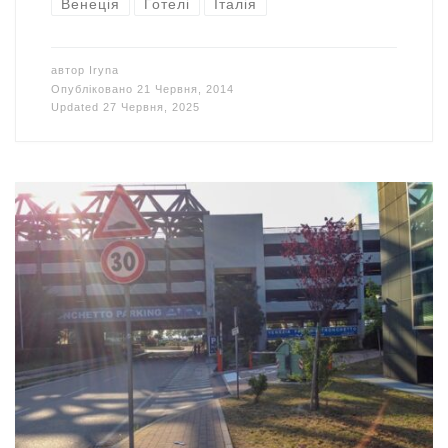
Венеція
Готелі
Італія
автор
Iryna
Опубліковано
21 Червня, 2014
Updated
27 Червня, 2025