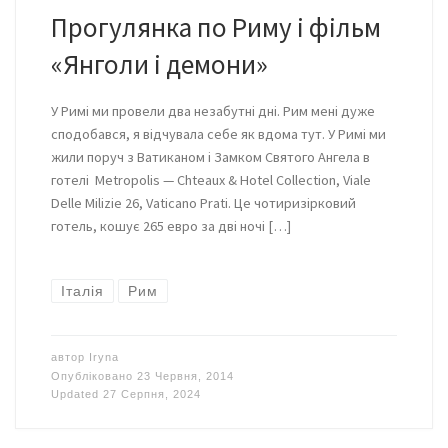
Прогулянка по Риму і фільм
«Янголи і демони»
У Римі ми провели два незабутні дні. Рим мені дуже
сподобався, я відчувала себе як вдома тут. У Римі ми
жили поруч з Ватиканом і Замком Святого Ангела в
готелі Metropolis — Chteaux & Hotel Collection, Viale
Delle Milizie 26, Vaticano Prati. Це чотиризірковий
готель, кошує 265 евро за дві ночі […]
Італія
Рим
автор
Iryna
Опубліковано
23 Червня, 2014
Updated
27 Серпня, 2024