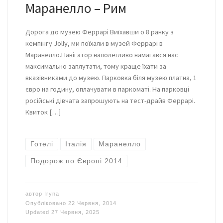
Маранелло – Рим
Дорога до музею Феррарі Виїхавши о 8 ранку з
кемпінгу Jolly, ми поїхали в музей Феррарі в
Маранелло.Навігатор наполегливо намагався нас
максимально заплутати, тому краще їхати за
вказівниками до музею. Парковка біля музею платна, 1
євро на годину, оплачувати в паркоматі. На парковці
російські дівчата запрошують на тест-драйв Феррарі.
Квиток […]
Готелі
Італія
Маранелло
Подорож по Європі 2014
автор
Iryna
Опубліковано
22 Червня, 2014
Updated
27 Червня, 2025