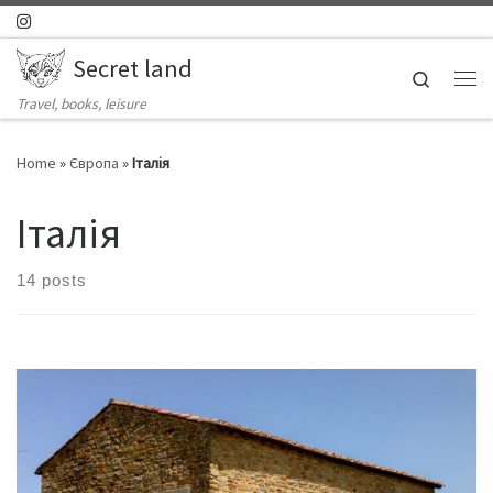
Skip to content
Secret land
Search
Ме
Travel, books, leisure
Home
»
Європа
»
Італія
Італія
14 posts