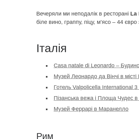
Вечеряли ми неподалік в ресторані
La 
біле вино, граппу, піцу, м’ясо – 44 євро
Італія
Casa natale di Leonardo – Будин
Музей Леонардо да Вінчі в місті
Готель Valpolicella International 3
Пізанська вежа і Площа Чудес в 
Музей Феррарі в Маранелло
Рим