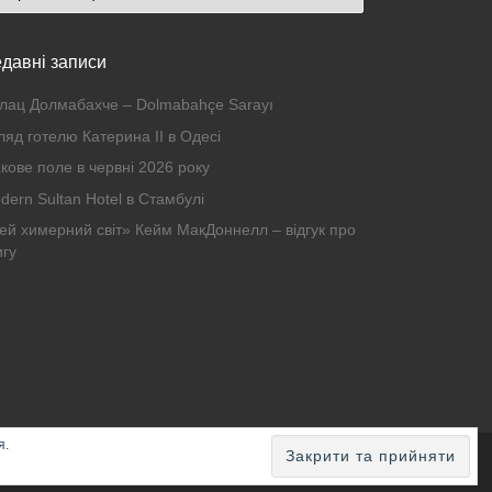
давні записи
лац Долмабахче – Dolmabahçe Sarayı
ляд готелю Катерина II в Одесі
кове поле в червні 2026 року
dern Sultan Hotel в Стамбулі
ей химерний світ» Кейм МакДоннелл – відгук про
игу
я.