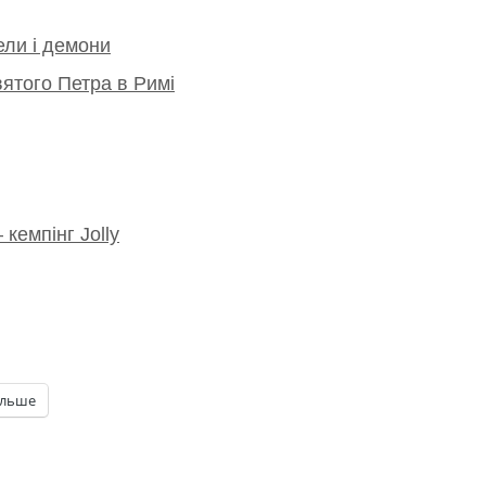
ели і демони
ятого Петра в Римі
 кемпінг Jolly
ільше