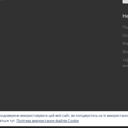
Не
Па
Ог
Ма
Mo
«Ц
кн
Продовжуючи використовувати цей веб-сайт, ви погоджуєтесь на їх використанн
іться тут:
Політика використання файлів Cookie
 by ArakayMajena