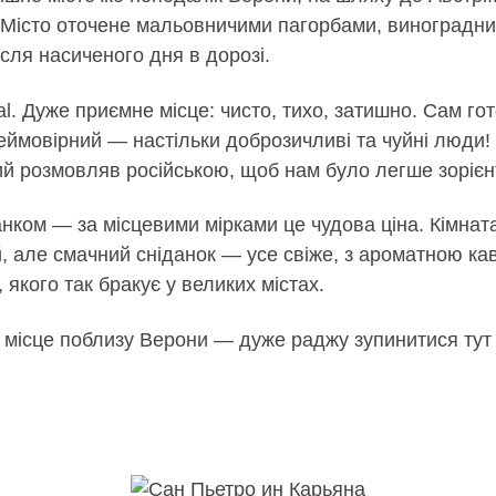
 Місто оточене мальовничими пагорбами, виноградни
сля насиченого дня в дорозі.
onal. Дуже приємне місце: чисто, тихо, затишно. Сам г
ймовірний — настільки доброзичливі та чуйні люди
ий розмовляв російською, щоб нам було легше зорієн
анком — за місцевими мірками це чудова ціна. Кімна
, але смачний сніданок — усе свіже, з ароматною кав
 якого так бракує у великих містах.
місце поблизу Верони — дуже раджу зупинитися тут 