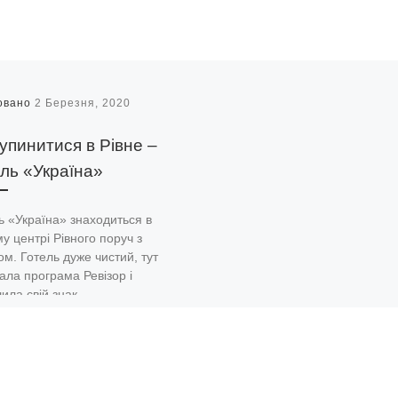
овано
2 Березня, 2020
упинитися в Рівне –
ль «Україна»
ь «Україна» знаходиться в
у центрі Рівного поруч з
ом. Готель дуже чистий, тут
ала програма Ревізор і
ила свій знак.