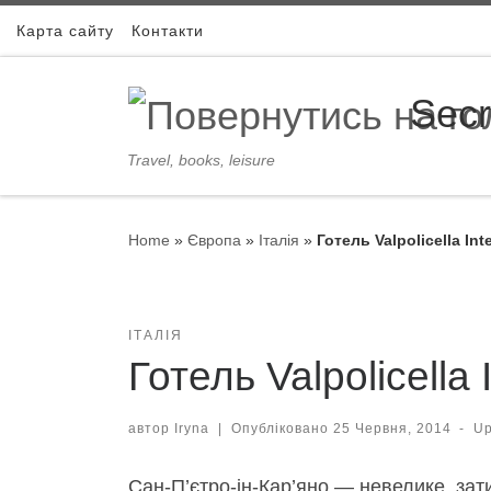
Skip to content
Карта сайту
Контакти
Secr
Travel, books, leisure
Home
»
Європа
»
Італія
»
Готель Valpolicella Inte
ІТАЛІЯ
Готель Valpolicella 
автор
Iryna
|
Опубліковано
25 Червня, 2014
-
U
Сан-П’єтро-ін-Кар’яно — невелике, зати