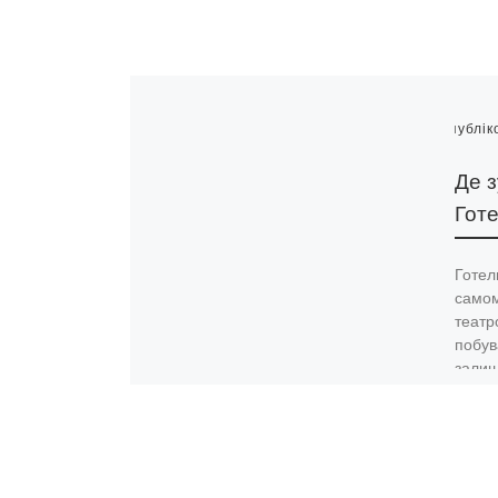
Опублік
Де з
Готе
Готел
самом
театр
побув
залиш