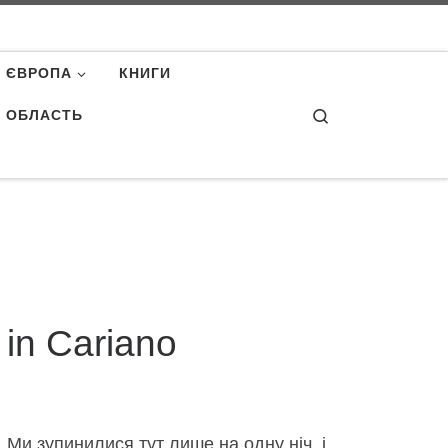
ЄВРОПА
КНИГИ
Search
А ОБЛАСТЬ
o in Cariano
 Ми зупинилися тут лише на одну ніч, і