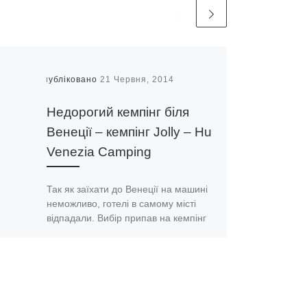
Опубліковано
21 Червня, 2014
Недорогий кемпінг біля
Венеції – кемпінг Jolly – Hu
Venezia Camping
Так як заїхати до Венеції на машині
неможливо, готелі в самому місті
відпадали. Вибір припав на кемпінг
Jolly поруч з Венецією. Зараз […]