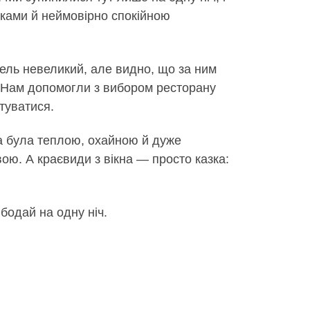
ками й неймовірно спокійною
отель невеликий, але видно, що за ним
! Нам допомогли з вибором ресторану
туватися.
та була теплою, охайною й дуже
ою. А краєвиди з вікна — просто казка:
бодай на одну ніч.