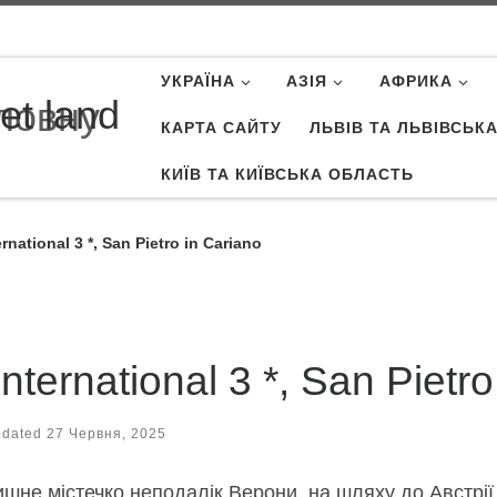
УКРАЇНА
АЗІЯ
АФРИКА
et land
КАРТА САЙТУ
ЛЬВІВ ТА ЛЬВІВСЬК
КИЇВ ТА КИЇВСЬКА ОБЛАСТЬ
rnational 3 *, San Pietro in Cariano
International 3 *, San Pietr
pdated
27 Червня, 2025
шне містечко неподалік Верони, на шляху до Австрії.