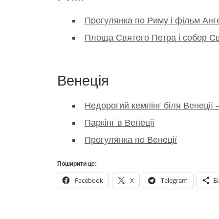
Прогулянка по Риму і фільм Анг
Площа Святого Петра і собор Св
Венеція
Недорогий кемпінг біля Венеції –
Паркінг в Венеції
Прогулянка по Венеції
Поширити це:
Facebook
X
Telegram
Б