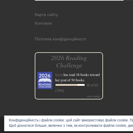
Карта сайту
Контакти
Політика конфіденційності
2026 Reading
Challenge
Iryna
has read 38 books toward
her goal of 50 books.
38 of 50
(76%)
view books
Конфіденційність і файли cookie: цей сайт використовує файли cookie. 
Щоб дізнатися більше, включно з тим, як контролювати файли cookie, див
© 2026
Secret land
–
All rights reserved | Logo