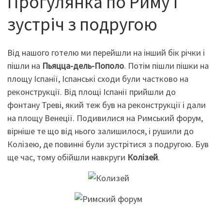
Прогулянка по Риму і
зустріч з подругою
Від нашого готелю ми перейшли на інший бік річки і
пішли на
Пьяцца-дель-Пополо
. Потім пішли пішки на
площу Іспанії, Іспанські сходи були частково на
реконструкції. Від площі Іспанії прийшли до
фонтану Треві, який теж був на реконструкції і дали
на площу Венеції. Подивилися на Римський форум,
вірніше те що від нього залишилося, і рушили до
Колізею, де повинні були зустрітися з подругою. Був
ще час, тому обійшли навкруги
Колізей
.