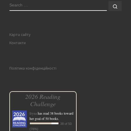
SEARCH
Sear
Карта сайту
Контакти
Політика конфіденційності
2026 Reading
Challenge
Iryna
has read 38 books toward
her goal of 50 books.
38 of 50
(76%)