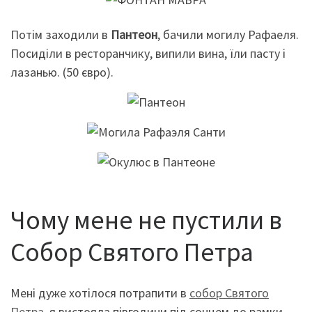
Потім заходили в
Пантеон
, бачили могилу Рафаеля.
Посиділи в ресторанчику, випили вина, їли пасту і
лазанью. (50 євро).
Чому мене не пустили в
Собор Святого Петра
Мені дуже хотілося потрапити в
собор Святого
Петра
, я вистояла півгодини під сонцем до рамки