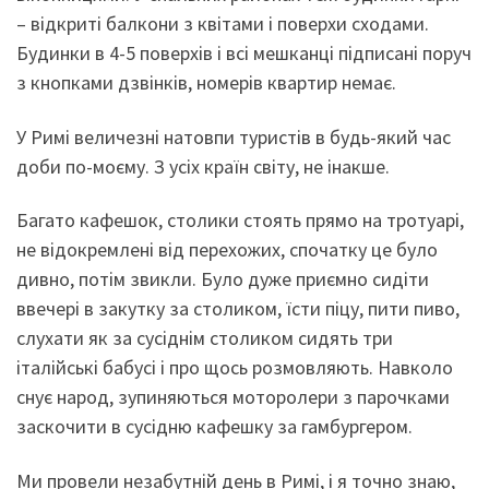
– відкриті балкони з квітами і поверхи сходами.
Будинки в 4-5 поверхів і всі мешканці підписані поруч
з кнопками дзвінків, номерів квартир немає.
У Римі величезні натовпи туристів в будь-який час
доби по-моєму. З усіх країн світу, не інакше.
Багато кафешок, столики стоять прямо на тротуарі,
не відокремлені від перехожих, спочатку це було
дивно, потім звикли. Було дуже приємно сидіти
ввечері в закутку за столиком, їсти піцу, пити пиво,
слухати як за сусіднім столиком сидять три
італійські бабусі і про щось розмовляють. Навколо
снує народ, зупиняються моторолери з парочками
заскочити в сусідню кафешку за гамбургером.
Ми провели незабутній день в Римі, і я точно знаю,