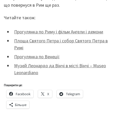
що повернуся в Рим ще раз.
Читайте також:
Прогулянка по Риму і фільм Ангели і демони
Площа Святого Петра і собор Святого Петра в
Римі
Прогулянка по Венеції
Музей Леонардо да Вінчі в місті Вінчі – Museo
Leonardiano
Поширити це:
Facebook
X
Telegram
Більше