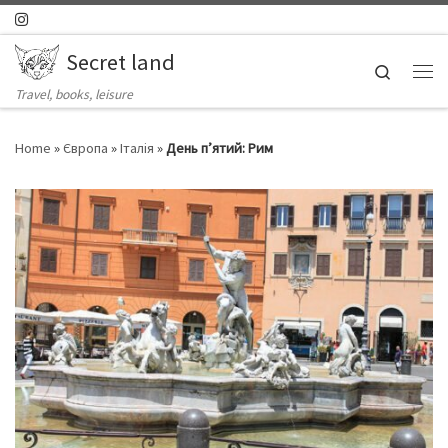
Skip to content
Secret land
Search
Ме
Travel, books, leisure
Home
»
Європа
»
Італія
»
День п’ятий: Рим