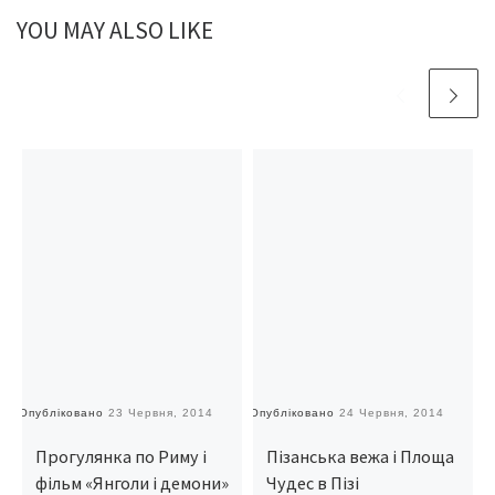
YOU MAY ALSO LIKE
Опубліковано
23 Червня, 2014
Опубліковано
24 Червня, 2014
О
Прогулянка по Риму і
Пізанська вежа і Площа
фільм «Янголи і демони»
Чудес в Пізі