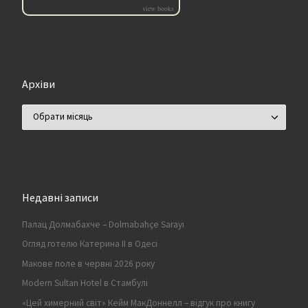
view books
Архіви
Архіви
Недавні записи
Палац Долмабахче – Dolmabahçe Sarayı
Огляд готелю Катерина II в Одесі
Макове поле в червні 2026 року
Modern Sultan Hotel в Стамбулі
«Цей химерний світ» Кейм МакДоннелл – відгук про книгу