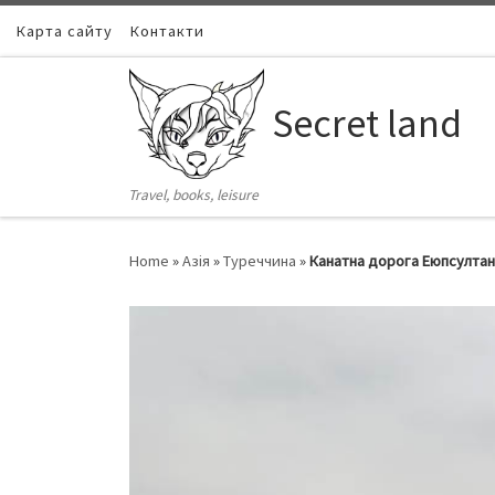
Карта сайту
Skip to content
Контакти
Secret land
Travel, books, leisure
Home
»
Азія
»
Туреччина
»
Канатна дорога Еюпсултан в