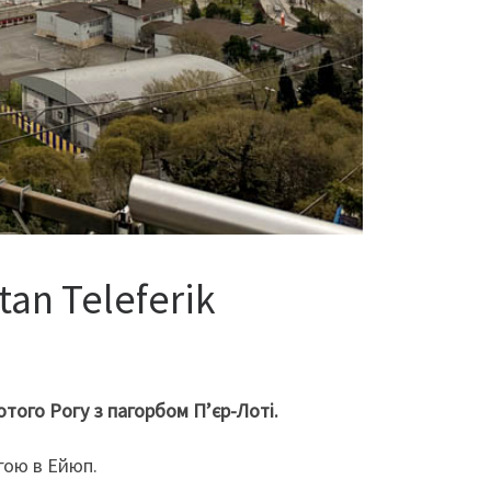
an Teleferik
отого Рогу з пагорбом П’єр-Лоті.
гою в Ейюп.