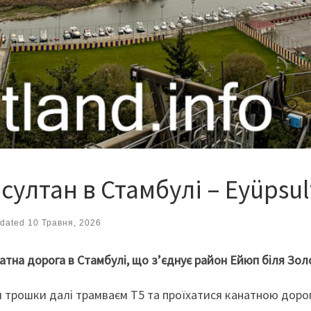
ултан в Стамбулі – Eyüpsult
dated
10 Травня, 2026
натна дорога в Стамбулі, що з’єднує район Ейюп біля Зол
и трошки далі трамваєм Т5 та проїхатися канатною доро