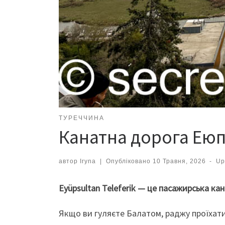
ТУРЕЧЧИНА
Канатна дорога Еюпс
автор
Iryna
|
Опубліковано
10 Травня, 2026
-
Up
Eyüpsultan Teleferik — це пасажирська ка
Якщо ви гуляєте Балатом, раджу проїхат