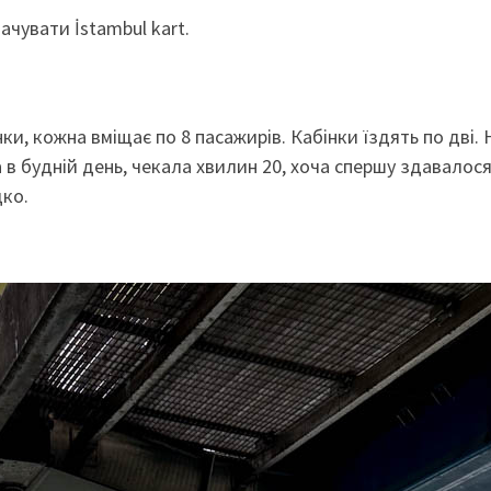
ачувати İstambul kart.
ки, кожна вміщає по 8 пасажирів. Кабінки їздять по дві. 
ла в будній день, чекала хвилин 20, хоча спершу здавалося
дко.