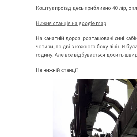
Коштує проїзд десь приблизно 40 лір, опл
Нижня станція на google map
На канатній дорозі розташовані сині кабін
чотири, по дві з кожного боку лінії. Я бу
годину. Але все відбувається досить шви
На нижній станції