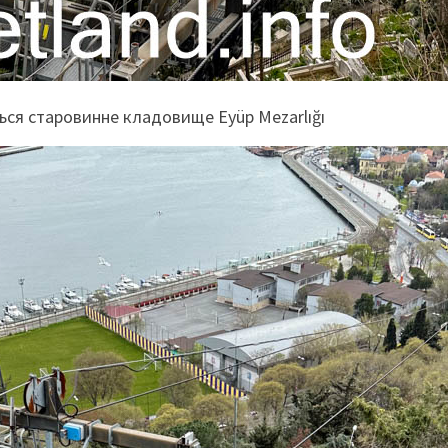
ься старовинне кладовище Eyüp Mezarlığı