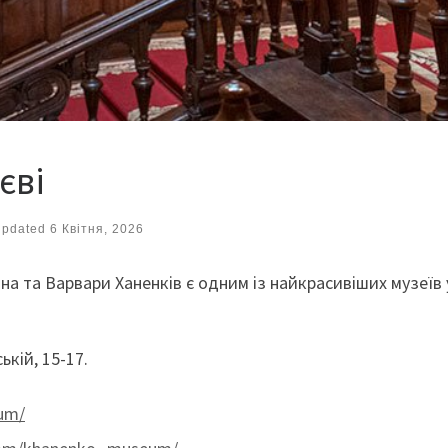
єві
Updated
6 Квітня, 2026
а та Варвари Ханенків є одним із найкрасивіших музеїв 
кій, 15-17.
um/