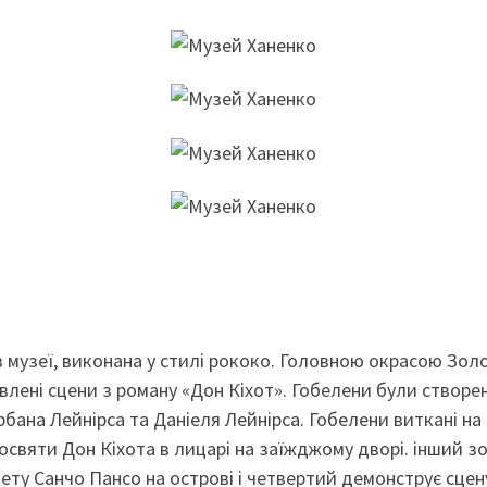
 музеї, виконана у стилі рококо. Головною окрасою Золо
лені сцени з роману «Дон Кіхот». Гобелени були створені
рбана Лейнірса та Даніеля Лейнірса. Гобелени виткані н
освяти Дон Кіхота в лицарі на заїжджому дворі. інший з
ету Санчо Пансо на острові і четвертий демонструє сцен