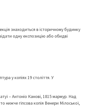
лекція знаходиться в історичному будинку
двідати одну експозицію або обидві
ура у копіях 19 століття. У
атуї – Антоніо Канові, 1815 мармур. Над
то нижче гіпсова копія Венери Мілоської,