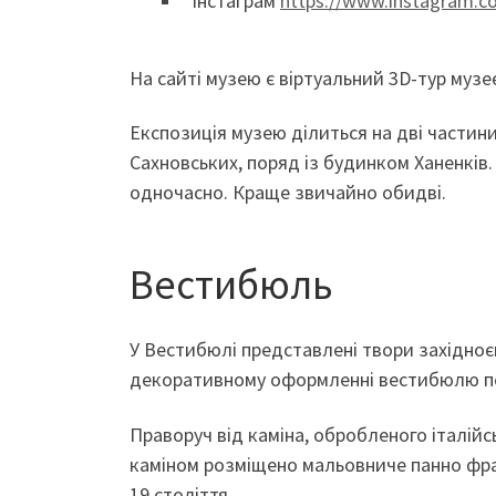
Інстаграм
https://www.instagram
На сайті музею є віртуальний 3D-тур музе
Експозиція музею ділиться на дві частини
Сахновських, поряд із будинком Ханенків
одночасно. Краще звичайно обидві.
Вестибюль
У Вестибюлі представлені твори західноєв
декоративному оформленні вестибюлю п
Праворуч від каміна, обробленого італійс
каміном розміщено мальовниче панно фран
19 століття.