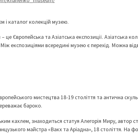
.com/khanenko_museum/
єм і каталог колекцій музею.
 – це Європейська та Азіатська експозиції. Азіатська ко
. Між експозиціями всередині музею є перехід. Можна ві
ропейського мистецтва 18-19 століття та антична скульпт
ереважає бароко.
ьким кахлем, знаходиться статуя Алегорія Миру, автор ст
цузького майстра «Вакх та Аріадна», 18 століття. На фо