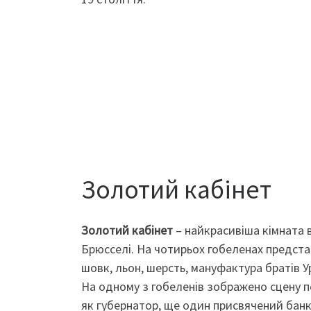
Золотий кабінет
Золотий кабінет
– найкрасивіша кімната в
Брюсселі. На чотирьох гобеленах представ
шовк, льон, шерсть, мануфактура братів У
На одному з гобеленів зображено сцену п
як губернатор, ще один присвячений банк