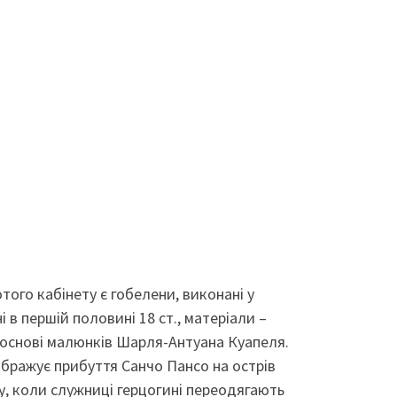
того кабінету є гобелени, виконані у
 в першій половині 18 ст., матеріали –
а основі малюнків Шарля-Антуана Куапеля.
ображує прибуття Санчо Пансо на острів
у, коли служниці герцогині переодягають