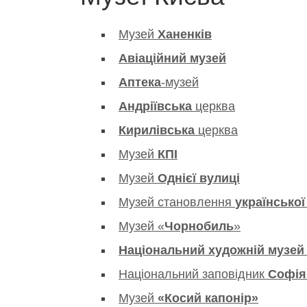
Музей
Ханенків
Авіаційний музей
Аптека
-музей
Андріївська
церква
Кирилівська
церква
Музей
КПІ
Музей
Однієї вулиці
Музей становлення
української
Музей «
Чорнобиль
»
Національний художній музей
Національний заповідник
Софія
Музей
«Косий капонір»