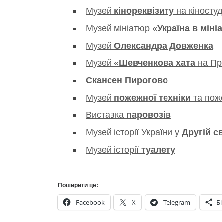
Музей
кінореквізиту
на кіностуд
Музей мініатюр «
Україна в міні
Музей
Олександра Довженка
Музей «
Шевченкова хата
на Пр
Скансен Пирогово
Музей
пожежної техніки
та пож
Виставка
паровозів
Музей історії України у
Другій св
Музей історії
туалету
Поширити це:
Facebook
X
Telegram
Б