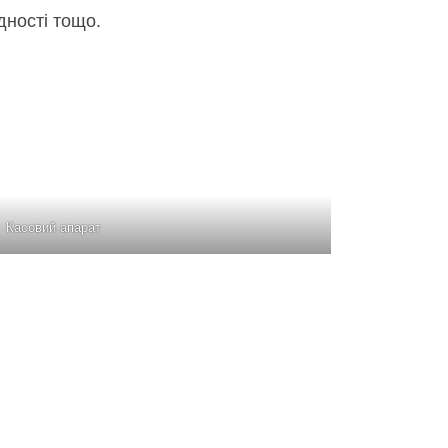
дності тощо.
Касовий апарат