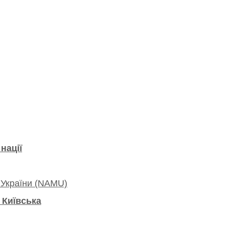
 нації
України (NAMU)
 Київська