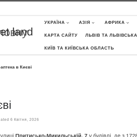
УКРАЇНА
АЗІЯ
АФРИКА
et land
КАРТА САЙТУ
ЛЬВІВ ТА ЛЬВІВСЬК
КИЇВ ТА КИЇВСЬКА ОБЛАСТЬ
аптека в Києві
єві
dated
6 Квітня, 2026
вулиці
Притисько-Микильській, 7
у будівлі, де з 1