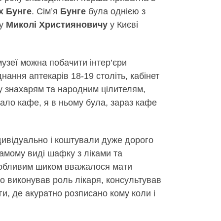
х Бунге
. Сім’я
Бунге
була однією з
ту
Миколі Християновичу
у Києві
 музеї можна побачити інтер’єри
нання аптекарів 18-19 століть, кабінет
ну знахарям та народним цілителям,
ало кафе, я в ньому була, зараз кафе
дивідуально і коштували дуже дорого
самому виді шафку з ліками та
Особливим шиком вважалося мати
то виконував роль лікаря, консультував
ги, де акуратно розписано кому коли і