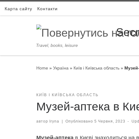
Skip to content
Карта сайту
Контакти
Secr
Travel, books, leisure
Home
»
Україна
»
Київ і Київська область
»
Музей-
КИЇВ І КИЇВСЬКА ОБЛАСТЬ
Музей-аптека в Ки
автор
Iryna
|
Опубліковано
5 Червня, 2023
-
Up
Музей-аптека
в Києві знаходиться на 