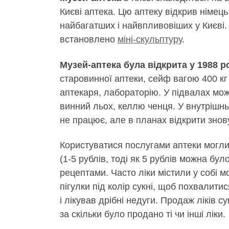
Києві аптека. Цю аптеку відкрив німец
найбагатших і найвпливовіших у Києві.
встановлено
міні-скульптуру
.
Музей-аптека була відкрита у 1988 р
старовинної аптеки, сейф вагою 400 кг 
аптекаря, лабораторію. У підвалах мож
винний льох, келлю ченця. У внутрішн
не працює, але в планах відкрити знов
Користуватися послугами аптеки могли
(1-5 рублів, тоді як 5 рублів можна бу
рецептами. Часто ліки містили у собі
пігулки під колір сукні, щоб похвалити
і лікував дрібні недуги. Продаж ліків 
за скільки було продано ті чи інші ліки.