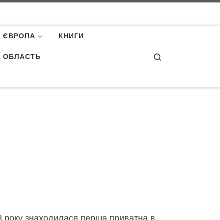
ЄВРОПА
КНИГИ
Search
А ОБЛАСТЬ
728 року знаходилася перша приватна в