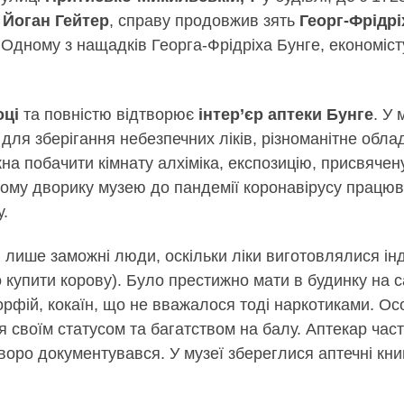
ь
Йоган Гейтер
, справу продовжив зять
Георг-Фрідрі
 Одному з нащадків Георга-Фрідріха Бунге, економіс
оці
та повністю відтворює
інтер’єр аптеки Бунге
. У
для зберігання небезпечних ліків, різноманітне облад
на побачити кімнату алхіміка, експозицію, присвяче
ьому дворику музею до пандемії коронавірусу працюв
у.
 лише заможні люди, оскільки ліки виготовлялися ін
ло купити корову). Було престижно мати в будинку на 
 морфій, кокаїн, що не вважалося тоді наркотиками. 
ся своїм статусом та багатством на балу. Аптекар час
суворо документувався. У музеї збереглися аптечні кни