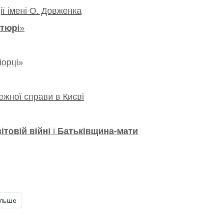
ії імені О. Довженка
атюрі
»
іорці»
ежної справи в Києві
ітовій війні
і
Батьківщина-мати
ільше