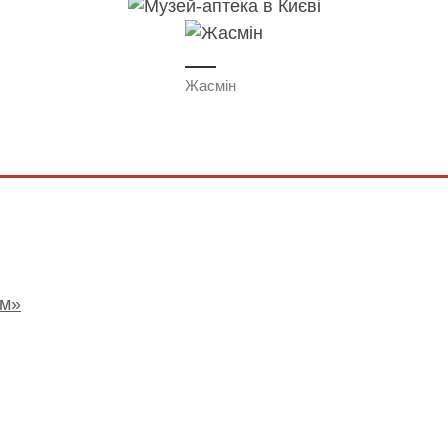
Жасмін
ом»