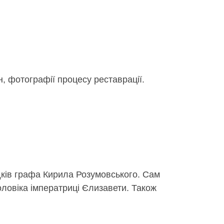
, фотографії процесу реставрації.
адків графа Кирила Розумовського. Сам
ловіка імператриці Єлизавети. Також