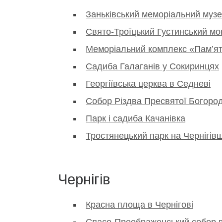
Заньківський меморіальний музе
Свято-Троїцький Густинський мо
Меморіальний комплекс «Пам’яті
Садиба Галаганів у Сокиринцях
Георгіївська церква в Седневі
Собор Різдва Пресвятої Богород
Парк і садиба Качанівка
Тростянецький парк на Чернігів
Чернігів
Красна площа в Чернігові
Спасо-Преображенський собор в