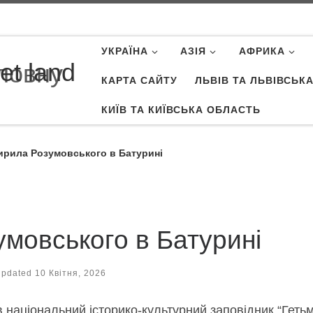
УКРАЇНА
АЗІЯ
АФРИКА
et land
КАРТА САЙТУ
ЛЬВІВ ТА ЛЬВІВСЬК
КИЇВ ТА КИЇВСЬКА ОБЛАСТЬ
ирила Розумовського в Батурині
мовського в Батурині
Updated
10 Квітня, 2026
національний історико-культурний заповідник “Гетьм