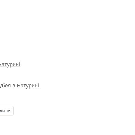
Батурині
убея в Батурині
ільше