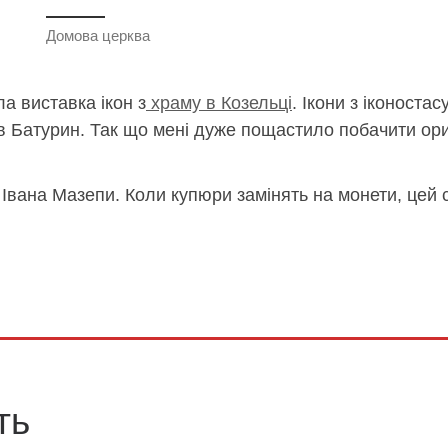
Домова церква
ла виставка ікон з
храму в Козельці
. Ікони з іконостас
 в Батурин. Так що мені дуже пощастило побачити ори
 Івана Мазепи. Коли купюри замінять на монети, цей 
ть