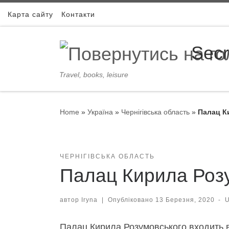
Skip to content
Карта сайту
Контакти
Secr
Travel, books, leisure
Home
»
Україна
»
Чернігівська область
»
Палац К
ЧЕРНІГІВСЬКА ОБЛАСТЬ
Палац Кирила Розу
автор
Iryna
|
Опубліковано
13 Березня, 2020
-
Палац Кирила Розумовського входить в 