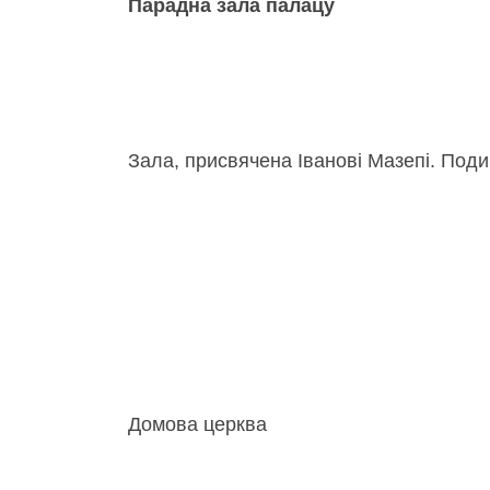
Парадна зала палацу
Зала, присвячена Іванові Мазепі. Подиві
Домова церква