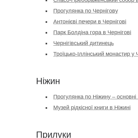
Прогулянка по Чернігову
Антонієві печери в Чернігові
Парк Болдіна гора в Чернігові
Чернігівський дитинець
Троїцько-Іллінський монастир у 
Ніжин
Прогулянка по Ніжину – основні 
Музей рідкісної книги в Ніжині
Прилуки