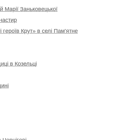
й Марії Заньковецької
настир
 героїв Крут» в селі Пам’ятне
иці в Козельці
щині
 Чернігові