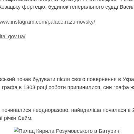
Козацьку фортецю, будинок генерального судді Васил
/www.instagram.com/palace.razumovsky/
tal.gov.ua/
ький почав будувати після свого повернення в Украї
і графа в 1803 році роботи припинилися, син графа ж
ні починалися неодноразово, найвдаліша почалася в 20
і річки Сейм.