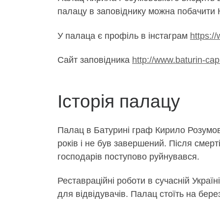
палацу в заповіднику можна побачити 
У палаца є профіль в інстаграм
https:/
Сайт заповідника
http://www.baturin-capi
Історія палацу
Палац в Батурині граф Кирило Розумовс
років і не був завершений. Після смерт
господарів поступово руйнувався.
Реставраційні роботи в сучасній Украї
для відвідувачів. Палац стоїть на берез