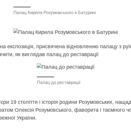
Палац Кирила Розумовського в Батурині
а експозиція, присвячена відновленню палацу з руїн
чити, як виглядав палац до реставрації
Палац до реставрації
’єри 19 століття і історія родини Розумовських, нащ
том Олексія Розумовського, фаворита і таємного чо
режної України.