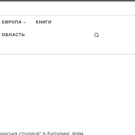
ЄВРОПА
КНИГИ
Search
А ОБЛАСТЬ
анська столиця” в Батурині. Крім