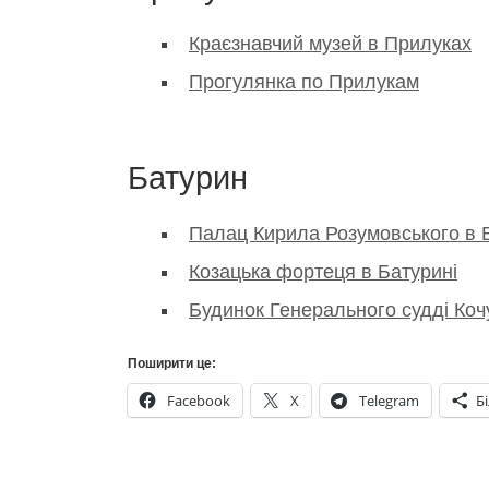
Краєзнавчий музей в Прилуках
Прогулянка по Прилукам
Батурин
Палац Кирила Розумовського в 
Козацька фортеця в Батурині
Будинок Генерального судді Коч
Поширити це:
Facebook
X
Telegram
Б