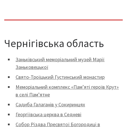
Чернігівська область
Заньківський меморіальний музей Марії
Заньковецької
Свято-Троїцький Густинський монастир
Меморіальний комплекс «Пам’яті героїв Крут»
в селі Пам’ятне
Садиба Галаганів у Сокиринцях
Георгіївська церква в Седневі
Собор Різдва Пресвятої Богородиці в