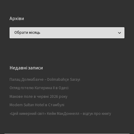
Архіви
Архіви
Недавні записи
Палац Долмабахче – Dolmabahçe Sarayı
Огляд готелю Катерина II в Одесі
Макове поле в червні 2026 року
Modern Sultan Hotel в Стамбулі
«Цей химерний світ» Кейм МакДоннелл – відгук про книгу