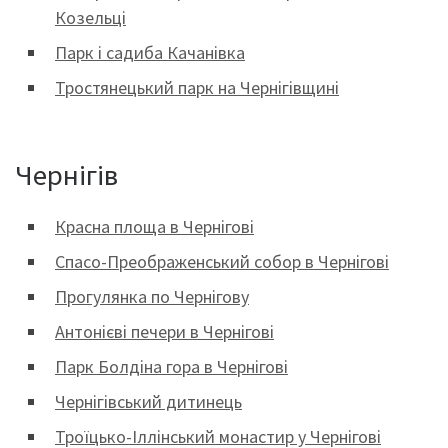
Козельці
Парк і садиба Качанівка
Тростянецький парк на Чернігівщині
Чернігів
Красна площа в Чернігові
Спасо-Преображенський собор в Чернігові
Прогулянка по Чернігову
Антонієві печери в Чернігові
Парк Болдіна гора в Чернігові
Чернігівський дитинець
Троїцько-Іллінський монастир у Чернігові