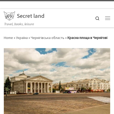
Skip to content
Secret land
Search
Ме
Travel, books, leisure
Home
»
Україна
»
Чернігівська область
»
Красна площа в Чернігові