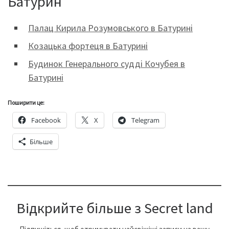
Батурин
Палац Кирила Розумовського в Батурині
Козацька фортеця в Батурині
Будинок Генерального судді Кочубея в
Батурині
Поширити це:
Facebook
X
Telegram
Більше
Відкрийте більше з Secret land