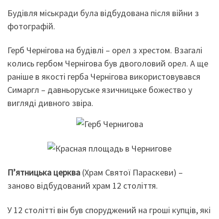
Будівля міськради була відбудована після війни з
фотографій.
Герб Чернігова на будівлі – орел з хрестом. Взагалі
колись гербом Чернігова був двоголовий орел. А ще
раніше в якості герба Чернігова використовувався
Симаргл – давньоруське язичницьке божество у
вигляді дивного звіра.
П’ятницька церква
(Храм Святої Параскеви) –
заново відбудований храм 12 століття.
У 12 столітті він був споруджений на гроші купців, які