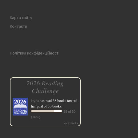
Карта сайту
Контакти
Політика конфіденційності
2026 Reading
Challenge
Iryna
has read 38 books toward
her goal of 50 books.
38 of 50
(76%)
view books