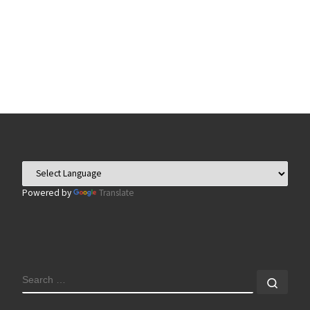
Powered by
Translate
SEARCH
Sear