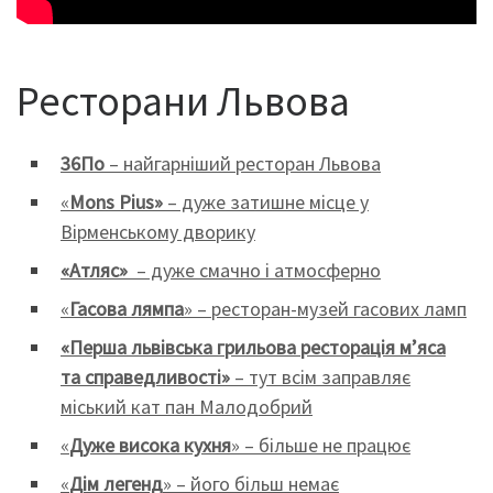
Ресторани Львова
36По
– найгарніший ресторан Львова
«
Mons Pius»
– дуже затишне місце у
Вірменському дворику
«Атляс»
– дуже смачно і атмосферно
«
Гасова
лямпа
» – ресторан-музей гасових ламп
«
Перша львівська грильова ресторація м’яса
та справедливості
»
– тут всім заправляє
міський кат пан Малодобрий
«
Дуже висока кухня
» – більше не працює
«
Дім легенд
» – його більш немає