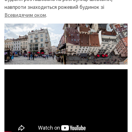
навпроти знаходиться рожевий будинок зі
Всевидячим оком
.