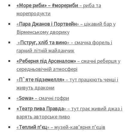
«Море риби» – #морериби
– риба та
морепродукти
«
Пара Джанов і Портвейн
» – цікавий бар у
Вірменському дворику
«
Пструг, хліб та вино
» – смачна форель і
гарний літній майданчик
«Реберня під Арсеналом»
– смачні реберця у
середньовічній атмосфері
«
П`яте підземелля»
– тут працюють ченці і
живуть дракони
«
Sowa»
– смачні гофри
«Театр пива
Правда
» – тут грає живий джаз і
варять авторське пиво
«
Теплий п’єц
» – музей-кав’ярня п’єців