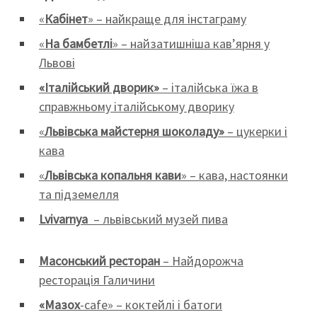
«
Кабінет
» – найкраще для інстаграму
«
На бамбетлі
» – найзатишніша кав’ярня у
Львові
«Італійський дворик»
– італійська їжа в
справжньому італійському дворику
«
Львівська майстерня шоколаду»
– цукерки і
кава
«
Львівська копальня кави
» – кава, настоянки
та підземелля
Lvivarnya
– львівський музей пива
Масонський
ресторан
– Найдорожча
ресторація Галичини
«Мазох
-cafe» – коктейлі і батоги