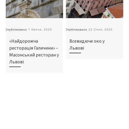
Опубліковано
7 Квітня, 2023
Опубліковано
12 Січня, 2020
О
«Найдорожча
Всевидюче око у
ресторація Галичини» –
Львові
Масонський ресторан у
Львові