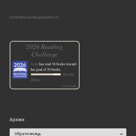
Політика конфіденційності
2026 Reading
Challenge
Iryna
has read 38 books toward
her goal of 50 books.
38 of 50
(76%)
view books
Архіви
Архіви