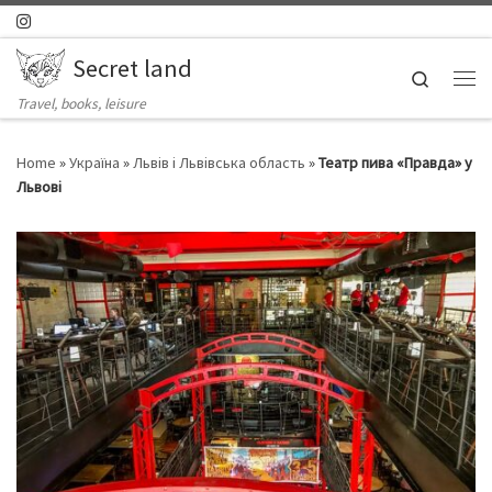
Skip to content
Secret land
Search
Ме
Travel, books, leisure
Home
»
Україна
»
Львів і Львівська область
»
Театр пива «Правда» у
Львові