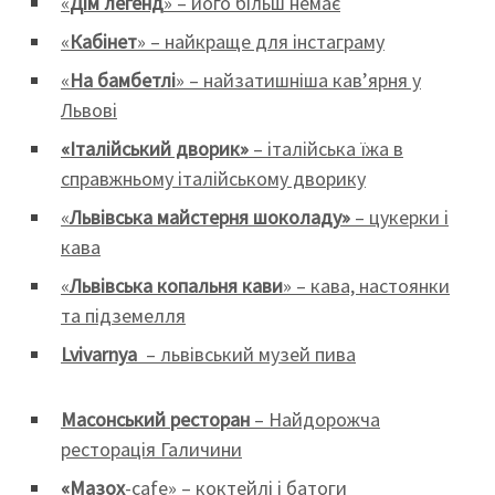
«
Дім легенд
» – його більш немає
«
Кабінет
» – найкраще для інстаграму
«
На бамбетлі
» – найзатишніша кав’ярня у
Львові
«Італійський дворик»
– італійська їжа в
справжньому італійському дворику
«
Львівська майстерня шоколаду»
– цукерки і
кава
«
Львівська копальня кави
» – кава, настоянки
та підземелля
Lvivarnya
– львівський музей пива
Масонський
ресторан
– Найдорожча
ресторація Галичини
«Мазох
-cafe» – коктейлі і батоги