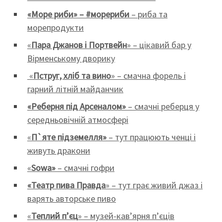
«Море риби» – #морериби
– риба та
морепродукти
«
Пара Джанов і Портвейн
» – цікавий бар у
Вірменському дворику
«
Пструг, хліб та вино
» – смачна форель і
гарний літній майданчик
«Реберня під Арсеналом»
– смачні реберця у
середньовічній атмосфері
«
П`яте підземелля»
– тут працюють ченці і
живуть дракони
«
Sowa»
– смачні гофри
«Театр пива
Правда
» – тут грає живий джаз і
варять авторське пиво
«
Теплий п’єц
» – музей-кав’ярня п’єців