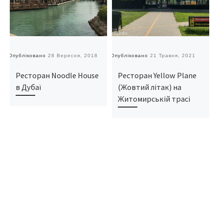
Опубліковано
28 Вересня, 2018
Опубліковано
21 Травня, 2021
О
Ресторан Noodle House
Ресторан Yellow Plane
в Дубаї
(Жовтий літак) на
Житомирській трасі