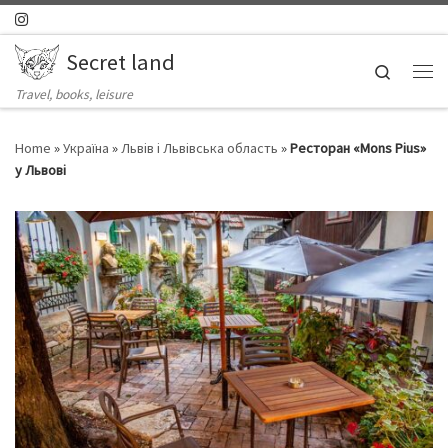
Skip to content
Secret land
Search
Ме
Travel, books, leisure
Home
»
Україна
»
Львів і Львівська область
»
Ресторан «Mons Pius»
у Львові