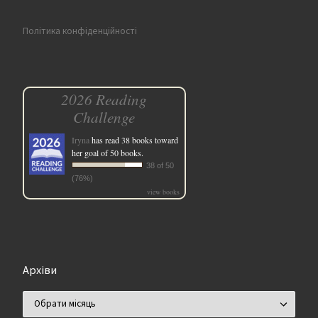
Політика конфіденційності
2026 Reading
Challenge
Iryna
has read 38 books toward
her goal of 50 books.
38 of 50
(76%)
view books
Архіви
Архіви