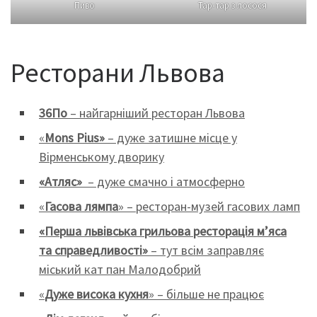
Пиво
Тар-тар з лосося
Ресторани Львова
36По
– найгарніший ресторан Львова
«
Mons Pius»
– дуже затишне місце у
Вірменському дворику
«Атляс»
– дуже смачно і атмосферно
«
Гасова
лямпа
» – ресторан-музей гасових ламп
«
Перша львівська грильова ресторація м’яса
та справедливості
»
– тут всім заправляє
міський кат пан Малодобрий
«
Дуже висока кухня
» – більше не працює