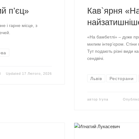
й п’єц»
Кав`ярня «На
найзатишніш
е і гарне місце, з
ечей.
«На бамбетлі» – дуже п
милим інтер’єром. Стіни
Тут подають різні види ка
ова
сендвічі.
3
Updated
17 Лютого, 2026
Львів
Ресторани
автор
Iryna
Опублік