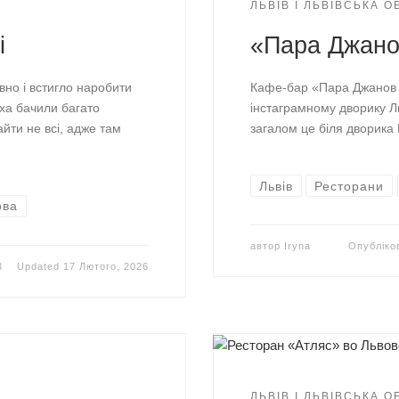
ЛЬВІВ І ЛЬВІВСЬКА 
і
«Пара Джанов
вно і встигло наробити
Кафе-бар «Пара Джанов 
ха бачили багато
інстаграмному дворику Ль
йти не всі, адже там
загалом це біля дворика 
Львів
Ресторани
ова
автор
Iryna
Опублік
3
Updated
17 Лютого, 2026
ЛЬВІВ І ЛЬВІВСЬКА 