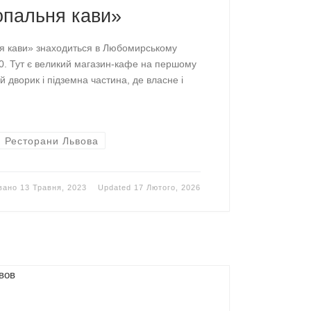
опальня кави»
ня кави» знаходиться в Любомирському
10. Тут є великий магазин-кафе на першому
й дворик і підземна частина, де власне і
Ресторани Львова
овано
13 Травня, 2023
Updated
17 Лютого, 2026