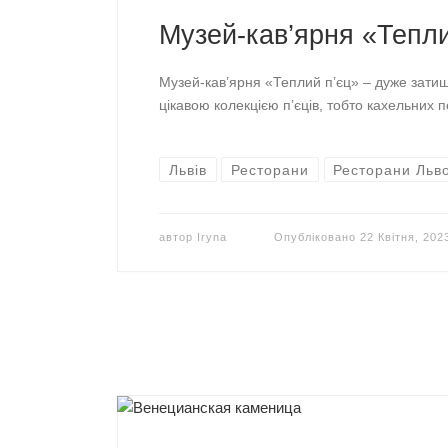
Музей-кав’ярня «Тепли
Музей-кав’ярня «Теплий п’єц» – дуже затишн
цікавою колекцією п’єців, тобто кахельних п
Львів
Ресторани
Ресторани Льв
автор
Iryna
Опубліковано
22 Квітня, 202