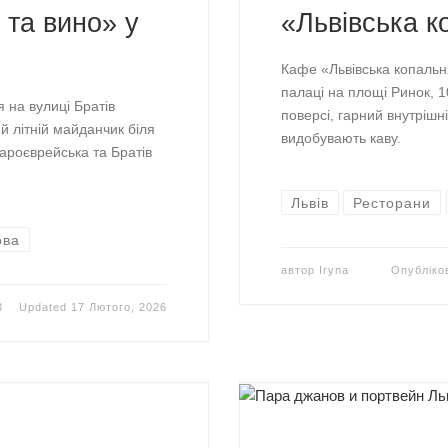
 та вино» у
«Львівська к
Кафе «Львівська копаль
палаці на площі Ринок, 
я на вулиці Братів
поверсі, гарний внутрішні
ий літній майданчик біля
видобувають каву.
тароєврейська та Братів
Львів
Ресторани
ова
автор
Iryna
Опублік
3
Updated
17 Лютого, 2026