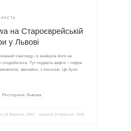
ОБЛАСТЬ
wa на Староєврейській
ри у Львові
ромний з вигляду і я знайшла його не
же сподобалося. Тут подають вафлі – гофри
замовляла, звичайно, з лососем. Це було
Ресторани Львова
но
23 Вересня, 2022
Updated
24 Березня, 2026