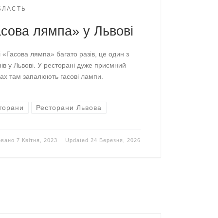
ОБЛАСТЬ
сова лямпа» у Львові
 «Гасова лямпа» багато разів, це один з
ів у Львові. У ресторані дуже приємний
нках там запалюють гасові лампи.
торани
Ресторани Львова
овано
7 Квітня, 2023
Updated
24 Березня, 2026