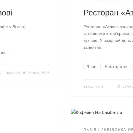
вові
Ресторан «Ат
афе у Львові,
Ресторан «Атляс» знаход
затишними інтер’єрами,
кухнею. У вихідний день 
зайнятий.
ова
Львів
Ресторани
3
Updated
18 Лютого, 2026
автор
Iryna
Опублік
ЛЬВІВ І ЛЬВІВСЬКА 