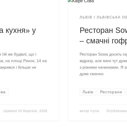
ЛЬВІВ І ЛЬВІВСЬКА 
а кухня» у
Ресторан So
– смачні гоф
тій же будівлі, що і
Ресторан Sowa досить ск
а, на площі Ринок, 14 на
відразу, але мені тут ду
акрився і більше не
з різними начинками. Я 
дуже смачно.
ова
Львів
Ресторани
Updated
24 Березня, 2026
автор
Iryna
Опублікова