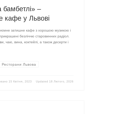
 бамбетлі» –
е кафе у Львові
риємне затишне кафе з хорошою музикою і
 прикрашені безліччю старовинних радіол.
ви, чаю, вина, коктейлі, а також десерти і
Ресторани Львова
овано
15 Квітня, 2023
Updated
18 Лютого, 2026