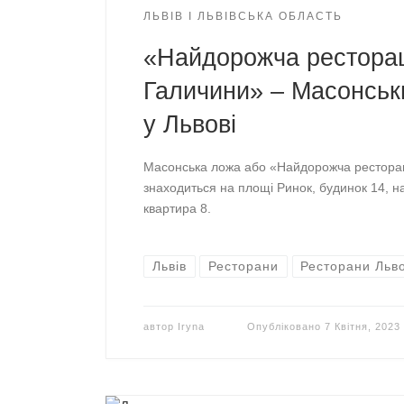
ЛЬВІВ І ЛЬВІВСЬКА ОБЛАСТЬ
«Найдорожча рестора
Галичини» – Масонськ
у Львові
Масонська ложа або «Найдорожча ресторац
знаходиться на площі Ринок, будинок 14, н
квартира 8.
Львів
Ресторани
Ресторани Льв
автор
Iryna
Опубліковано
7 Квітня, 2023