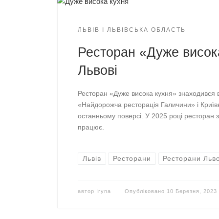
ЛЬВІВ І ЛЬВІВСЬКА ОБЛАСТЬ
Ресторан «Дуже висок
Львові
Ресторан «Дуже висока кухня» знаходився в 
«Найдорожча ресторація Галичини» і Криївк
останньому поверсі. У 2025 році ресторан з
працює.
Львів
Ресторани
Ресторани Льв
автор
Iryna
Опубліковано
10 Березня, 2023