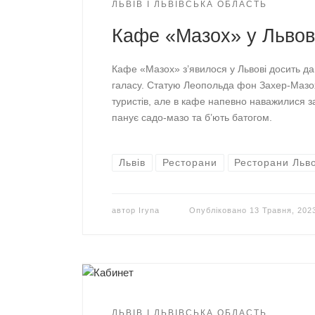
ЛЬВІВ І ЛЬВІВСЬКА ОБЛАСТЬ
Кафе «Мазох» у Львов
Кафе «Мазох» з’явилося у Львові досить да
галасу. Статую Леопольда фон Захер-Мазo
туристів, але в кафе напевно наважилися за
панує садо-мазо та б’ють батогом.
Львів
Ресторани
Ресторани Льв
автор
Iryna
Опубліковано
13 Травня, 202
ЛЬВІВ І ЛЬВІВСЬКА ОБЛАСТЬ