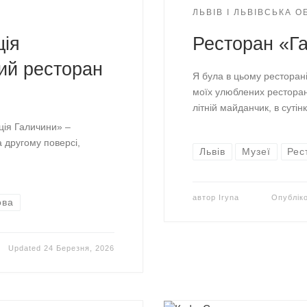
ЛЬВІВ І ЛЬВІВСЬКА 
ція
Ресторан «Га
ий ресторан
Я була в цьому ресторані
моїх улюблених ресторан
літній майданчик, в суті
ія Галичини» –
а другому поверсі,
Львів
Музеї
Рес
автор
Iryna
Опублік
ова
Updated
24 Березня, 2026