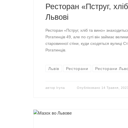
Ресторан «Пструг, хліб
Львові
Ресторан «Пструг, хліб та вино» знаходитьс
Рогатинців 49, але по суті він займає велик
старовинної стіни, куди сходяться вулиці С
Рогатинців.
Львів
Ресторани
Ресторани Льв
автор
Iryna
Опубліковано
14 Травня, 202