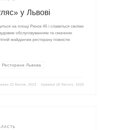
ляс» у Львові
иться на площі Ринок 45 і славиться своїми
 чудовим обслуговуванням та смачною
літній майданчик ресторану повністю
Ресторани Львова
овано
22 Квітня, 2023
Updated
18 Лютого, 2026
ОБЛАСТЬ