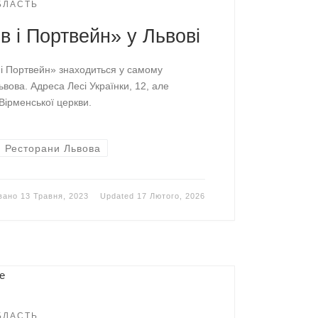
ОБЛАСТЬ
 і Портвейн» у Львові
і Портвейн» знаходиться у самому
вова. Адреса Лесі Українки, 12, але
Вірменської церкви.
Ресторани Львова
овано
13 Травня, 2023
Updated
17 Лютого, 2026
ОБЛАСТЬ