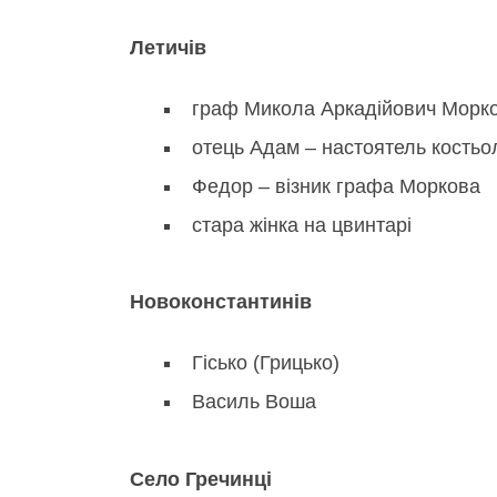
Летичів
граф Микола Аркадійович Морко
отець Адам – настоятель костьо
Федор – візник графа Моркова
стара жінка на цвинтарі
Новоконстантинів
Гісько (Грицько)
Василь Воша
Село Гречинці