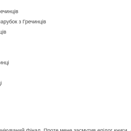
ечинців
арубок з Гречинців
ців
инці
і
очікуваний фінал. Проте мене засмутив епілог книги,