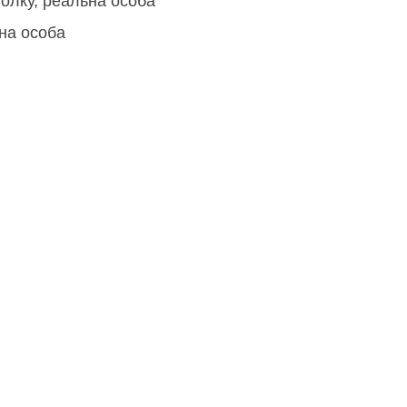
олку, реальна особа
на особа