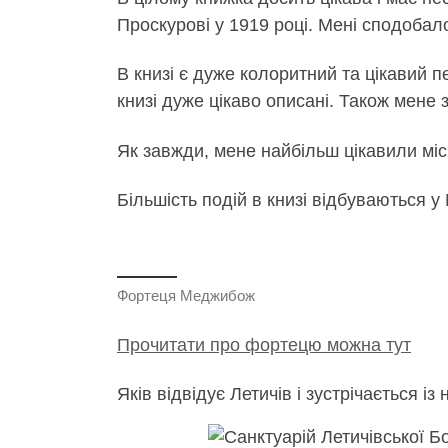
Проскурові у 1919 році. Мені сподоба
В книзі є дуже колоритний та цікавий 
книзі дуже цікаво описані. Також мене 
Як завжди, мене найбільш цікавили місц
Більшість подій в книзі відбуваються у
Фортеця Меджибож
Прочитати про фортецю можна тут
Яків відвідує Летичів і зустрічається і