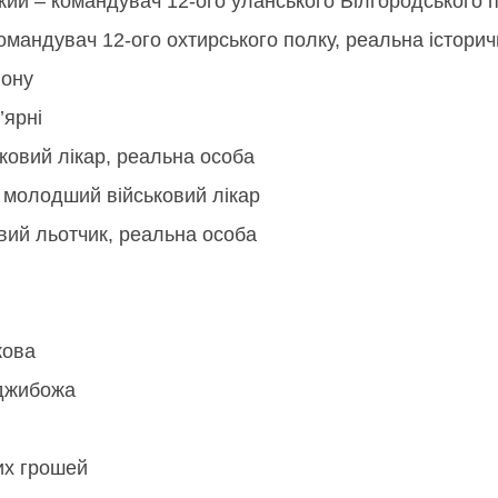
ий – командувач 12-ого уланського Білгородського п
мандувач 12-ого охтирського полку, реальна історич
іону
’ярні
ковий лікар, реальна особа
 молодший військовий лікар
вий льотчик, реальна особа
кова
еджибожа
их грошей