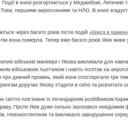
 Події в книзі розгортаються у Меджибожі, Летичеві та
ова, першими аеропланами та НЛО. В книзі згадуєть
аються через багато років після подій
«Книга в камені
тім вона померла. Тепер вже багато років Яків живе 
еликі військові маневри і Якова викликали для навч
нім військовим льотчиком і навіть політав на аероп
іли про дивний промінь, який вони спостерігали три ти
рингам доручає Якову з’їздити в село та розпитати с
ве світло пов’язане із легендарним розбійником Кар
справу. Проте Яків дуже сильно захопився невідомим
чів, Новокостянтинів та викликало заворушення серед