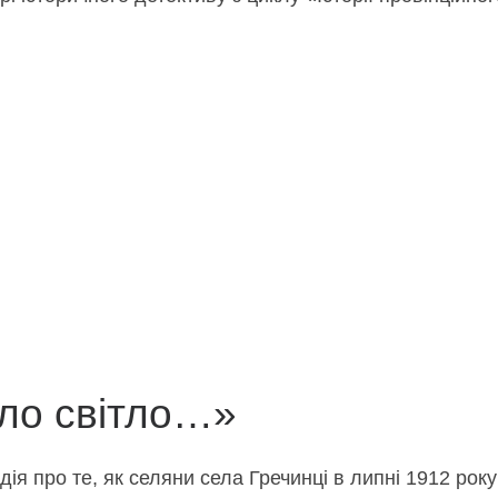
ало світло…»
ія про те, як селяни села Гречинці в липні 1912 рок