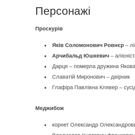
Персонажі
Проскурів
Яків Соломонович Ровнєр
– лі
Арчибальд Юшкевич
– алієніст
Дарця – померла дружина Якова
Славатій Миронович – двірник
Глафіра Павлівна Клявер – сусі
Меджибож
корнет Олександр Олександрови