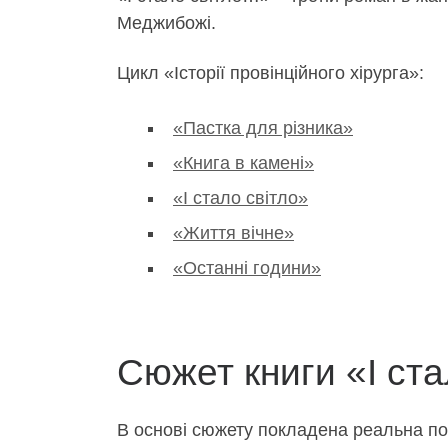
Меджибожі.
Цикл «Історії провінційного хірурга»:
«Пастка для різника»
«Книга в камені»
«І стало світло»
«Життя вічне»
«Останні години»
Сюжет книги «І ст
В основі сюжету покладена реальна под