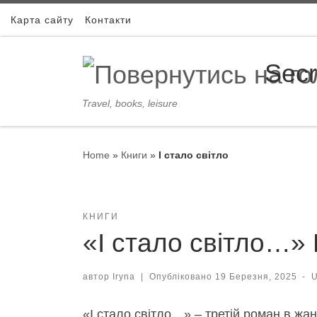
Skip to content
Карта сайту
Контакти
Secr
Travel, books, leisure
Home
»
Книги
»
І стало світло
КНИГИ
«І стало світло…» 
автор
Iryna
|
Опубліковано
19 Березня, 2025
-
«І стало світло…» – третій роман в жанр