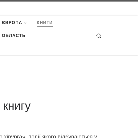
ЄВРОПА
КНИГИ
Search
А ОБЛАСТЬ
 книгу
о хірурга», події якого відбуваються у