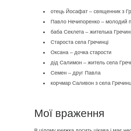
отець Йосафат – священник з Гр
Павло Нечипоренко – молодий п
баба Секлета – жителька Гречин
Староста села Гречинці
Оксана – дочка старости
дід Салимон – житель села Греч
Семен – друг Павла
корчмар Саливон з села Гречинц
Мої враження
В цілому книжка досить цікава і має не