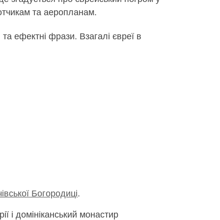
ьотчикам та аеропланам.
та ефектні фрази. Взагалі євреї в
івської Богородиці
.