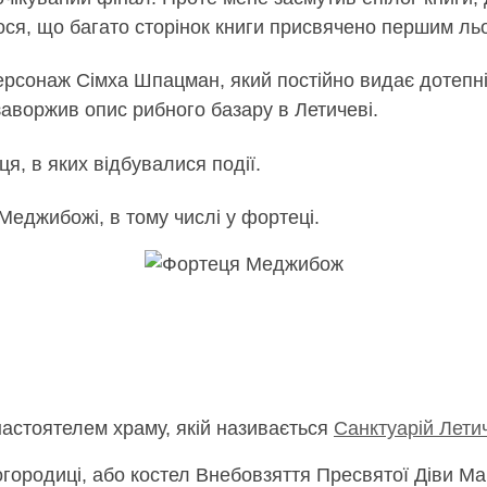
лося, що багато сторінок книги присвячено першим л
персонаж Сімха Шпацман, який постійно видає дотепні 
заворжив опис рибного базару в Летичеві.
я, в яких відбувалися події.
 Меджибожі, в тому числі у фортеці.
з настоятелем храму, якій називається
Санктуарій Летич