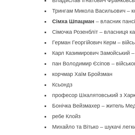
Владислав Ігнатович Франковськ
Трингам Микола Васильович – ко
Сімха Шпацман
– власник панс
Сімочка Розенбліт – власниця ка
Герман Георгійович Керм – війсь
Карл Казимирович Замойський –
пан Володимир Єсіпов – військо
корчмар Хаїм Бройзман
Ксьондз
професор Шкалятовський з Хар
Бонічка Вейзмахер – житель М
ребе Клойз
Михайло та Вітько – шукачі легк