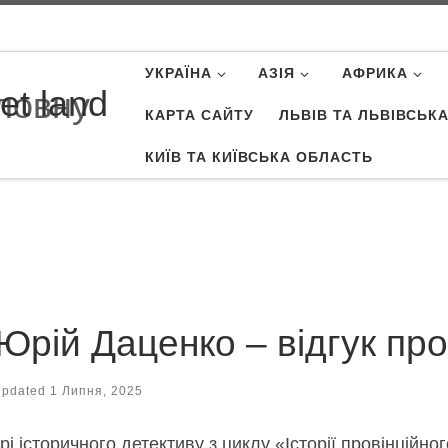
УКРАЇНА
АЗІЯ
АФРИКА
et land
КАРТА САЙТУ
ЛЬВІВ ТА ЛЬВІВСЬК
КИЇВ ТА КИЇВСЬКА ОБЛАСТЬ
Юрій Даценко – відгук про
Updated
1 Липня, 2025
і історичного детективу з циклу «Історії провінційног