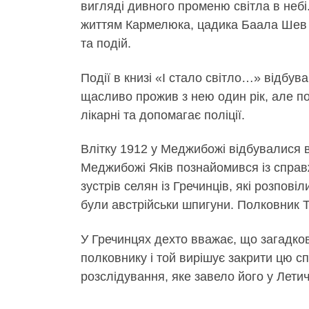
вигляді дивного променю світла в небі.
життям Кармелюка, цадика Баала Шев Т
та подій.
Події в книзі «І стало світло…» відбув
щасливо прожив з нею один рік, але по
лікарні та допомагає поліції.
Влітку 1912 у Меджибожі відбувалися в
Меджибожі Яків познайомився із справж
зустрів селян із Гречинців, які розпов
були австрійськи шпигуни. Полковник Т
У Гречинцях дехто вважає, що загадко
полковнику і той вирішує закрити цю 
розслідування, яке завело його у Лети