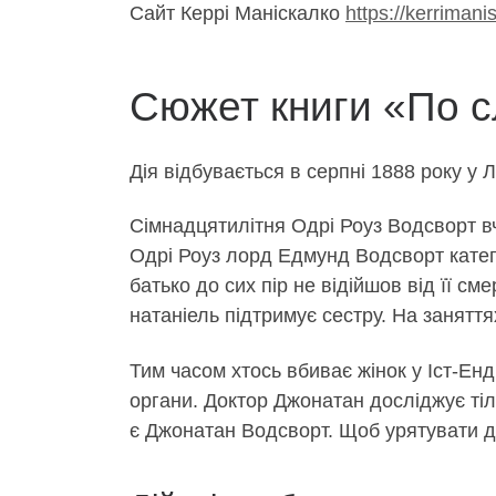
Сайт Керрі Маніскалко
https://kerriman
Сюжет книги «По с
Дія відбувається в серпні 1888 року у 
Сімнадцятилітня Одрі Роуз Водсворт в
Одрі Роуз лорд Едмунд Водсворт катего
батько до сих пір не відійшов від її см
натаніель підтримує сестру. На занятт
Тим часом хтось вбиває жінок у Іст-Ен
органи. Доктор Джонатан досліджує тіл
є Джонатан Водсворт. Щоб урятувати д