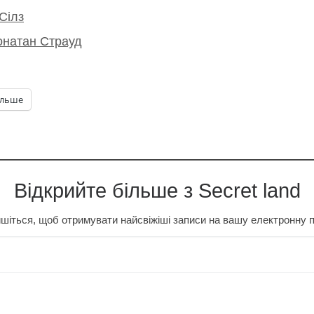
Сілз
жонатан Страуд
ільше
Відкрийте більше з Secret land
шіться, щоб отримувати найсвіжіші записи на вашу електронну 
…