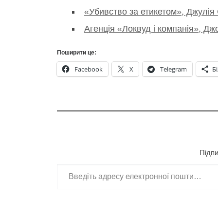
«Убивство за етикетом», Джулія 
Агенція «Локвуд і компанія», Д
Поширити це:
Facebook
X
Telegram
Б
Підпи
Введіть адресу електронної пошти