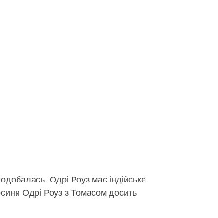
подобалась. Одрі Роуз має індійське
дносини Одрі Роуз з Томасом досить