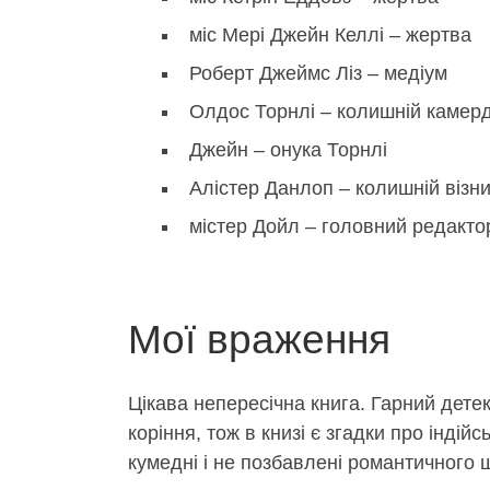
міс Мері Джейн Келлі – жертва
Роберт Джеймс Ліз – медіум
Олдос Торнлі – колишній камер
Джейн – онука Торнлі
Алістер Данлоп – колишній візн
містер Дойл – головний редакто
Мої враження
Цікава непересічна книга. Гарний детек
коріння, тож в книзі є згадки про індій
кумедні і не позбавлені романтичного 