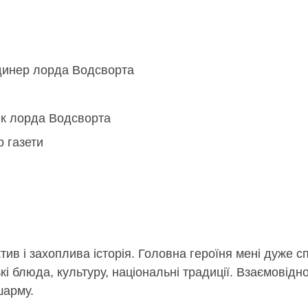
динер лорда Водсворта
ик лорда Водсворта
р газети
тив і захоплива історія. Головна героїня мені дуже с
ські блюда, культуру, національні традиції. Взаємові
шарму.