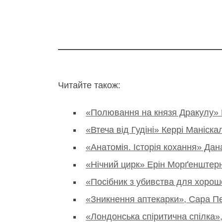
Читайте також:
«Полювання на князя Дракулу» 
«Втеча від Гудіні» Керрі Маніска
«Анатомія. Історія кохання» Да
«Нічний цирк» Ерін Морґенштер
«Посібник з убивства для хорош
«Зникнення аптекарки», Сара П
«Лондонська спіритична спілка»