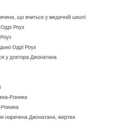
івчина, що вчиться у медичній школі
 Одрі Роуз
 Роуз
дько Одрі Роуз
ся у доктора Джонатана
н
ека-Різника
-Різника
ня наречена Джонатана, жертва