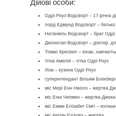
Дійові особи:
Одрі Роуз Водсворт – 17-річна д
лорд Едмунд Водсворт – батько
Натаніель Водсворт – брат Одрі
Джонатан Водсворт – доктор, дя
Томас Кресвел – юнак, навчаєть
тітка Амелія – тітка Одрі Роуз
Ліза – кузина Одрі Роуз
суперінтендант Вільям Блекбер
міс Мері Енн Ніколз – жертва Дж
міс Енні Чепмен – жертва Джека
міс Емма Елізабет Сміт – колиш
міс Кетрін Еддовз – жертва