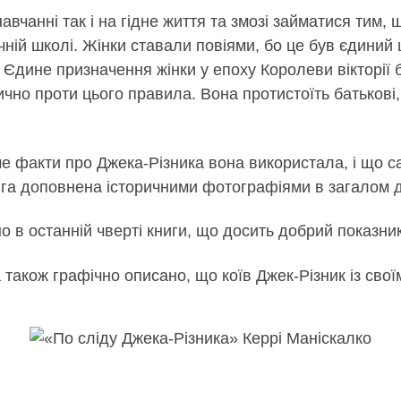
авчанні так і на гідне життя та змозі займатися тим
ній школі. Жінки ставали повіями, бо це був єдиний
. Єдине призначення жінки у епоху Королеви вікторії
ично проти цього правила. Вона протистоїть батькові,
аме факти про Джека-Різника вона використала, і що 
ига доповнена історичними фотографіями в загалом 
 в останній чверті книги, що досить добрий показни
 а також графічно описано, що коїв Джек-Різник із сво