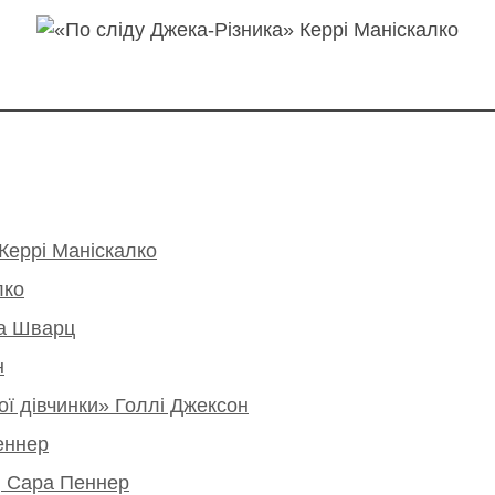
Керрі Маніскалко
лко
на Шварц
н
ої дівчинки» Голлі Джексон
еннер
, Сара Пеннер