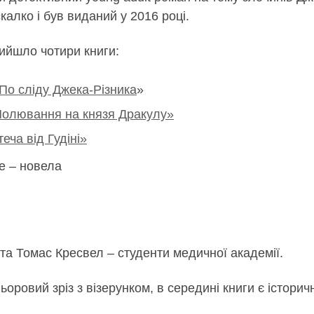
алко і був виданий у 2016 році.
 вийшло чотири книги:
По сліду Джека-Різника
»
олювання на князя Дракулу»
теча від Гудіні»
ce – новела
 та Томас Кресвел – студенти медичної академії.
оровий зріз з візерунком, в середині книги є історич