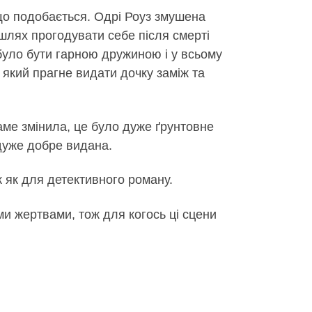
, що подобається. Одрі Роуз змушена
 шлях прогодувати себе після смерті
 було бути гарною дружиною і у всьому
 який прагне видати дочку заміж та
саме змінила, це було дуже ґрунтовне
дуже добре видана.
к як для детективного роману.
їми жертвами, тож для когось ці сцени