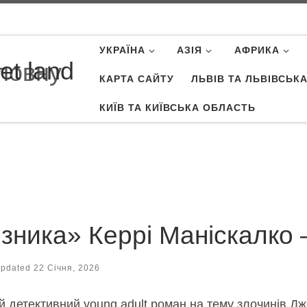
УКРАЇНА
АЗІЯ
АФРИКА
et land
КАРТА САЙТУ
ЛЬВІВ ТА ЛЬВІВСЬК
КИЇВ ТА КИЇВСЬКА ОБЛАСТЬ
зника» Керрі Маніскалко –
pdated
22 Січня, 2026
й детективний young adult роман на тему злочинів Д