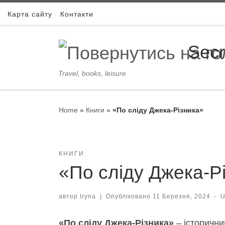
Skip to content
Карта сайту
Контакти
Secr
Travel, books, leisure
Home
»
Книги
»
«По сліду Джека-Різника»
КНИГИ
«По сліду Джека-Рі
автор
Iryna
|
Опубліковано
11 Березня, 2024
-
U
«По сліду Джека-Різника»
– історични