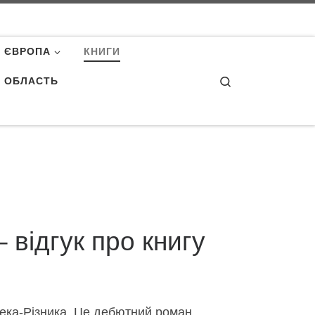
ЄВРОПА
КНИГИ
Search
А ОБЛАСТЬ
 відгук про книгу
жека-Різника. Це дебютний роман