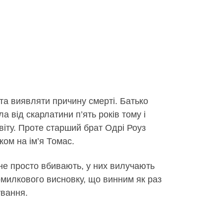
та виявляти причину смерті. Батько
 від скарлатини п’ять років тому і
 світу. Проте старший брат Одрі Роуз
ком на ім’я Томас.
 не просто вбивають, у них вилучають
омилкового висновку, що винним як раз
ування.