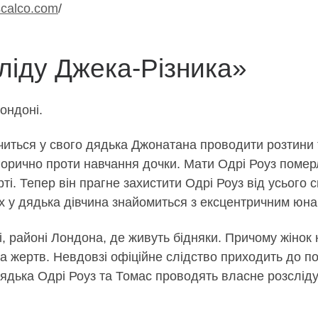
iscalco.com
/
ліду Джека-Різника»
Лондоні.
читься у свого дядька Джонатана проводити розтини 
рично проти навчання дочки. Мати Одрі Роуз померла
ерті. Тепер він прагне захистити Одрі Роуз від усього
ях у дядька дівчина знайомиться з ексцентричним юна
ді, районі Лондона, де живуть бідняки. Причому жінок
а жертв. Невдовзі офіційне слідство приходить до п
ядька Одрі Роуз та Томас проводять власне розслід