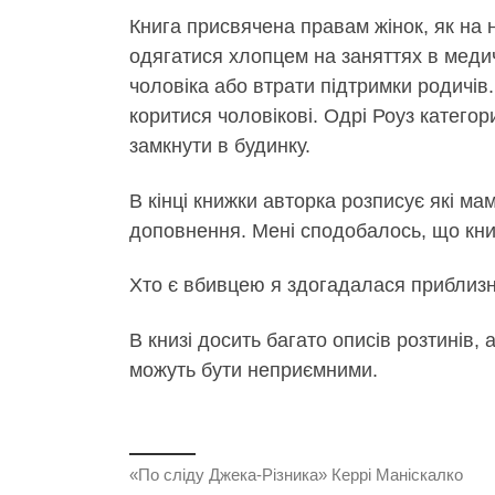
Книга присвячена правам жінок, як на н
одягатися хлопцем на заняттях в медич
чоловіка або втрати підтримки родичів
коритися чоловікові. Одрі Роуз категор
замкнути в будинку.
В кінці книжки авторка розписує які м
доповнення. Мені сподобалось, що кн
Хто є вбивцею я здогадалася приблизно
В книзі досить багато описів розтинів,
можуть бути неприємними.
«По сліду Джека-Різника» Керрі Маніскалко