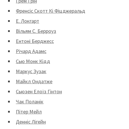
Ґрем Ґрін
Френсіс Скотт Кі Фіцджеральд
Е. Локгарт
Вільям С. Берроуз
Ентоні Берджесс
Річард Адамс
Сью Монк Кідд
Маркус Зузак
Майкл Ондатже
Сьюзен Елоїз Гінтон
Чак Поланік
Пітер Мейл
Денніс Лігейн