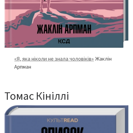
«Я, яка ніколи не знала чоловіків»
Жаклін
Арпман
Томас Кініллі