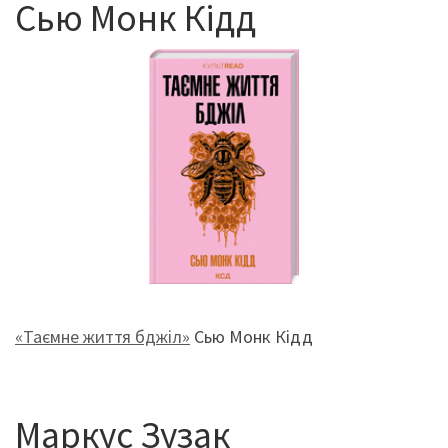
Сью Монк Кідд
«Таємне життя бджіл»
Сью Монк Кідд
Маркус Зузак