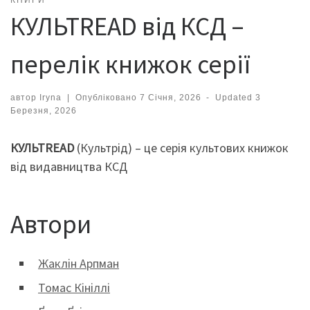
КНИГИ
КУЛЬТREAD від КСД –
перелік книжок серії
автор
Iryna
|
Опубліковано
7 Січня, 2026
-
Updated
3
Березня, 2026
КУЛЬТREAD
(Культрід) – це серія культових книжок
від видавництва КСД
Автори
Жаклін Арпман
Томас Кініллі