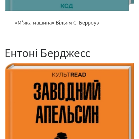
«
М’яка машина
» Вільям С. Берроуз
Ентоні Берджесс