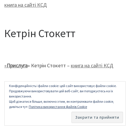
книга на сайті КСД
Кетрін Стокетт
«
Прислуга
» Кетрін Стокетт –
книга на сайті КСД
Конфіденційність і файли cookie: цей сайт використовує файли cookie.
Продовжуючи використовувати цей веб-сайт, ви погоджуєтесь на їх
використання.
Щоб дізнатися більше, включно з тим, як контролювати файли cookie,
дивіться тут:
Політика використання файлів Cookie
Ірвін Велш