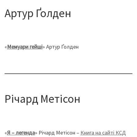
Артур Ґолден
«
Мемуари гейші
» Артур Ґолден
Річард Метісон
«
Я – легенда
» Річард Метісон –
Книга на сайті КСД