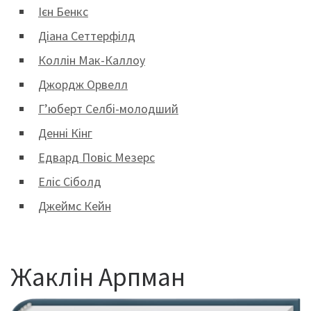
Ієн Бенкс
Діана Сеттерфілд
Коллін Мак-Каллоу
Джордж Орвелл
Г’юберт Селбі-молодший
Денні Кінг
Едвард Повіс Мезерс
Еліс Сіболд
Джеймс Кейн
Жаклін Арпман