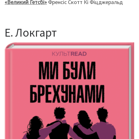
«Великий Гетсбі»
Френсіс Скотт Кі Фіцджеральд
Е. Локгарт