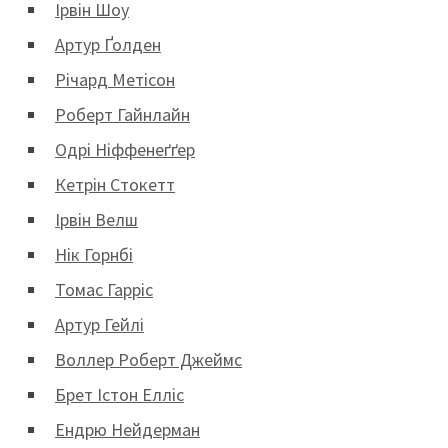
Ірвін Шоу
Артур Ґолден
Річард Метісон
Роберт Гайнлайн
Одрі Ніффенеґґер
Кетрін Стокетт
Ірвін Велш
Нік Горнбі
Томас Гарріс
Артур Гейлі
Воллер Роберт Джеймс
Брет Істон Елліс
Ендрю Нейдерман