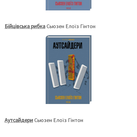
Бійцівська рибка
Сьюзен Елоїз Гінтон
Аутсайдери
Сьюзен Елоїз Гінтон