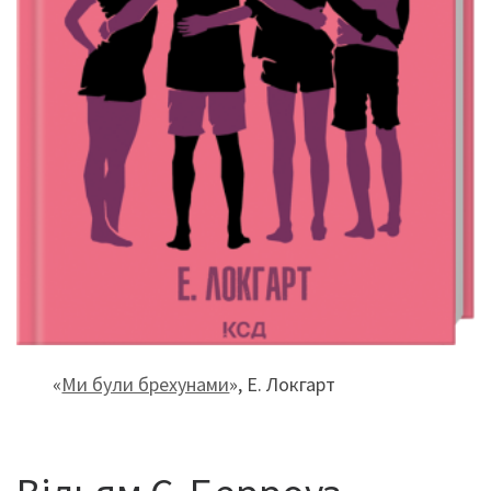
«
Ми були брехунами
», Е. Локгарт