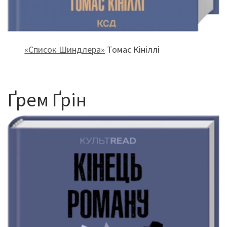
«Список Шиндлера»
Томас Кініллі
Ґрем Ґрін