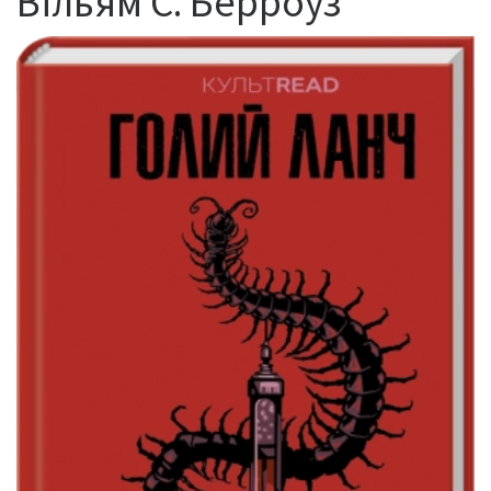
Вільям С. Берроуз