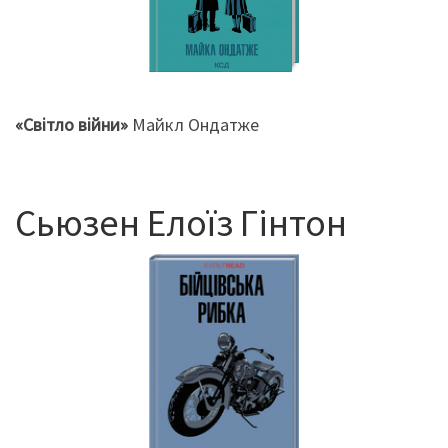
«Світло війни»
Майкл Ондатже
Сьюзен Елоїз Гінтон