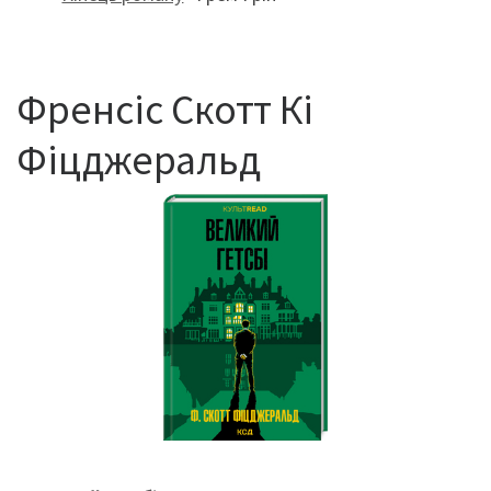
Френсіс Скотт Кі
Фіцджеральд