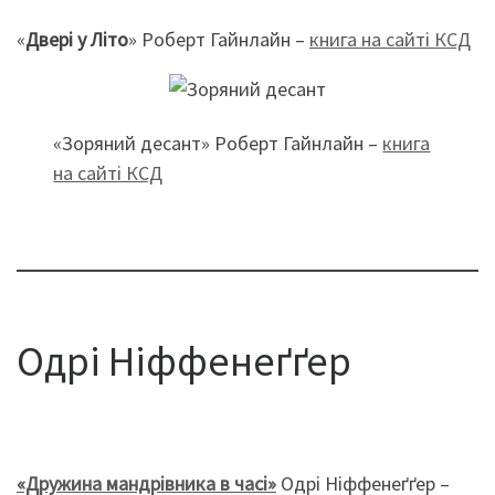
«
Двері у Літо
» Роберт Гайнлайн –
книга на сайті КСД
«Зоряний десант» Роберт Гайнлайн –
книга
на сайті КСД
Одрі Ніффенеґґер
«Дружина мандрівника в часі»
Одрі Ніффенеґґер –