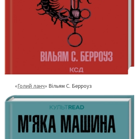
«
Голий ланч
» Вільям С. Берроуз