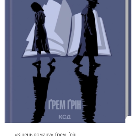
«
Кінець роману
» Ґрем Ґрін