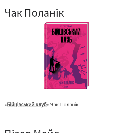
Чак Поланік
«
Бійцівський клуб
» Чак Поланік