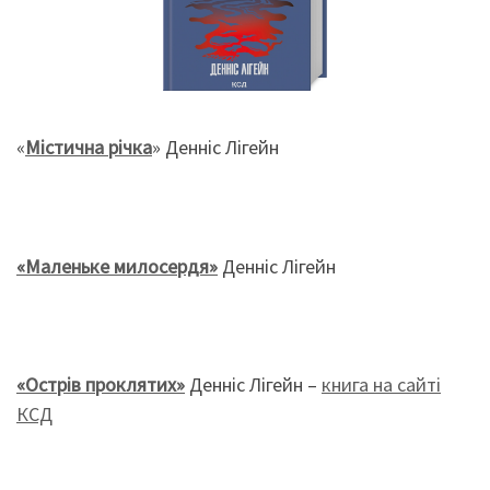
«
Містична річка
» Денніс Лігейн
«Маленьке милосердя»
Денніс Лігейн
«Острів проклятих»
Денніс Лігейн –
книга на сайті
КСД