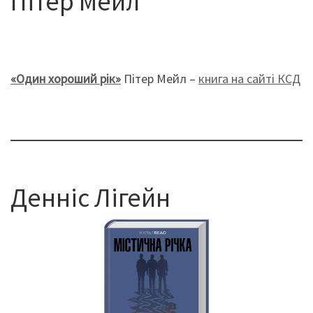
Пітер Мейл
«Один хороший рік»
Пітер Мейл –
книга на сайті КСД
Денніс Лігейн