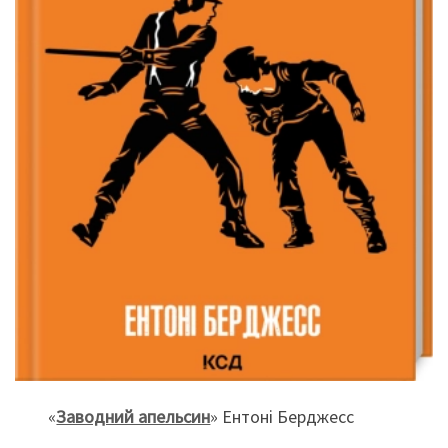
«
Заводний апельсин
» Ентоні Берджесс