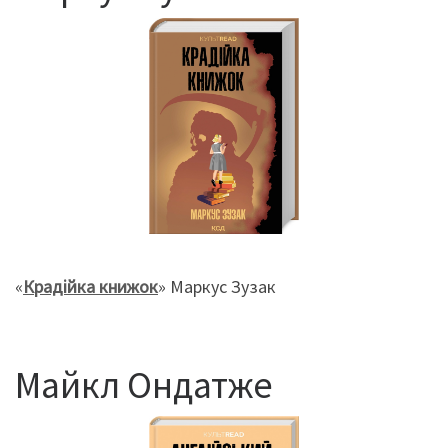
«
Крадійка книжок
» Маркус Зузак
Майкл Ондатже