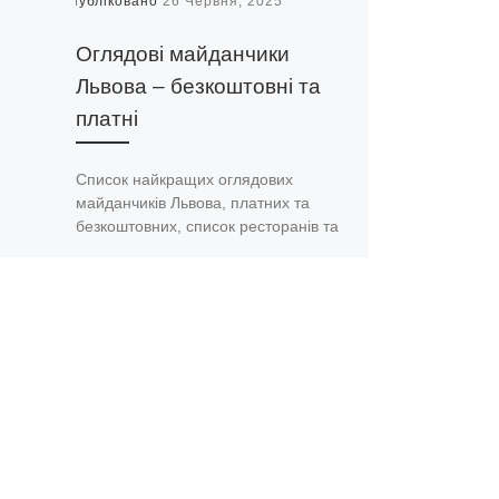
Опубліковано
26 Червня, 2025
Оглядові майданчики
Львова – безкоштовні та
платні
Список найкращих оглядових
майданчиків Львова, платних та
безкоштовних, список ресторанів та
готелів з оглядовими майданчиками