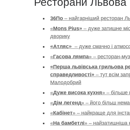
Ресторани Львова
36По
– найгарніший ресторан Л
«
Mons Pius»
– дуже затишне мі
дворику
«Атляс»
– дуже смачно і атмо
«
Гасова
лямпа
» – ресторан-му
«
Перша львівська грильова ре
справедливості
»
– тут всім за
Малодобрий
«
Дуже висока кухня
» – більше
«
Дім легенд
» – його більш нема
«
Кабінет
» – найкраще для інст
«
На бамбетлі
» – найзатишніша 