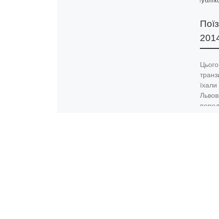
Опублік
Поїз
201
Цього
транз
їхали
Львов
перед
повер
прогу
я пот
Леопол
Днем 
гулянн