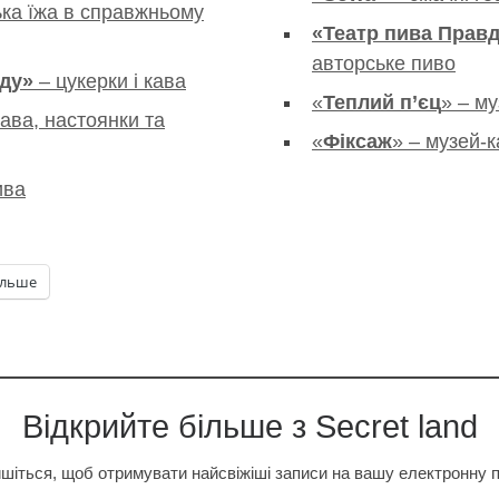
ька їжа в справжньому
«Театр пива
Правд
авторське пиво
ду»
– цукерки і кава
«
Теплий п’єц
» – му
кава, настоянки та
«
Фіксаж
» – музей-
ива
ільше
Відкрийте більше з Secret land
шіться, щоб отримувати найсвіжіші записи на вашу електронну 
…