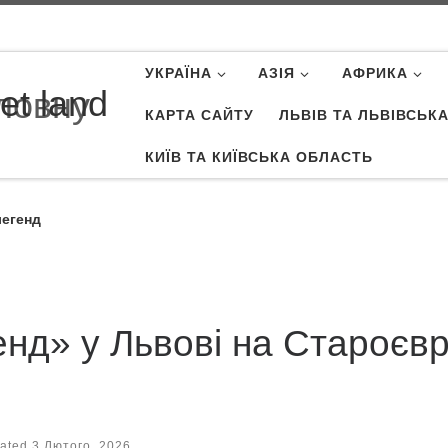
УКРАЇНА
АЗІЯ
АФРИКА
et land
КАРТА САЙТУ
ЛЬВІВ ТА ЛЬВІВСЬК
КИЇВ ТА КИЇВСЬКА ОБЛАСТЬ
легенд
нд» у Львові на Староєвре
ated
3 Лютого, 2026