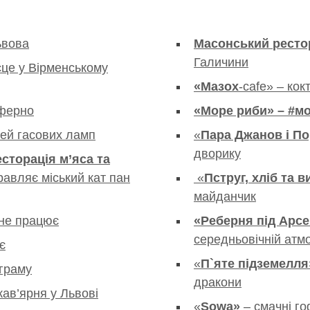
ьвова
Масонський
ресто
Галичини
сце у Вірменському
«Мазох
-cafe» – кок
сферно
«Море риби» – #м
зей гасових ламп
«
Пара Джанов і П
дворику
сторація м’яса та
правляє міський кат пан
«
Пструг, хліб та в
майданчик
 не працює
«Реберня під Арс
середньовічній атм
є
«
П`яте підземелля
аграму
дракони
кав’ярня у Львові
«
Sowa»
– смачні г