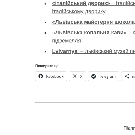
«Італійський дворик»
– італійс
італійському дворику
«
Львівська майстерня шокола
«
Львівська копальня кави
» – 
підземелля
Lvivarnya
– львівський музей п
Поширити це:
Facebook
X
Telegram
Б
Підпи
Введіть адресу електронної пошти