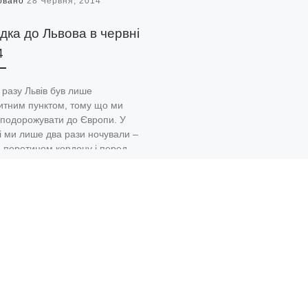
овано
28 Червня, 2014
дка до Львова в червні
4
 разу Львів був лише
итним пунктом, тому що ми
 подорожувати до Європи. У
і ми лише два рази ночували –
 перетином кордону і перед
ненням до Києва. Тому
лянка моя була не довгою, хоча
рапила на заїзд машин Гран-прі
іс. У центрі міста в зв’язку з
Конституції були народні
я і всіякі мітинги і паради.