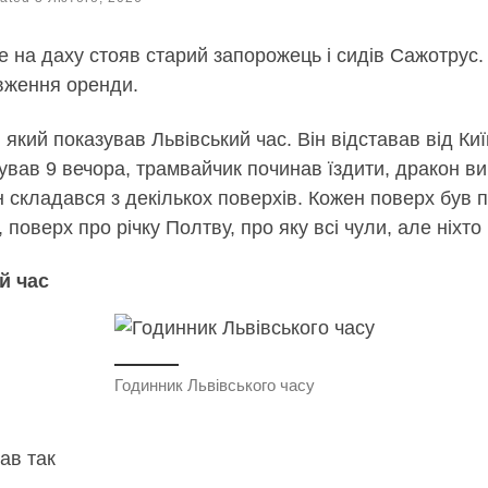
е на даху стояв старий запорожець і сидів Сажотрус. 
вження оренди.
який показував Львівський час. Він відставав від Киї
зував 9 вечора, трамвайчик починав їздити, дракон в
 складався з декількох поверхів. Кожен поверх був 
оверх про річку Полтву, про яку всі чули, але ніхто
й час
Годинник Львівського часу
ав так