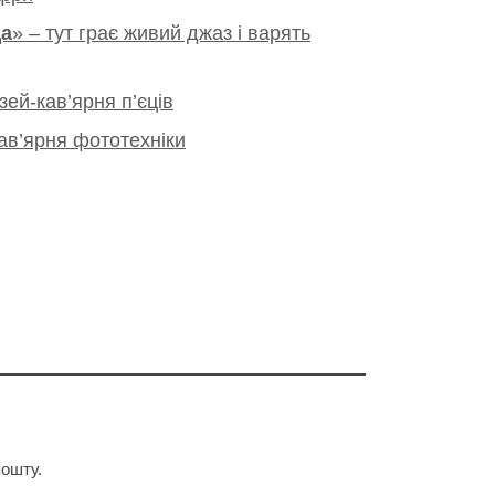
а
» – тут грає живий джаз і варять
зей-кав’ярня п’єців
кав’ярня фототехніки
пошту.