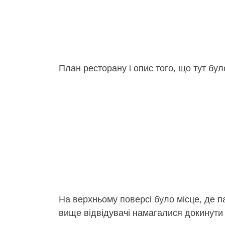
План ресторану і опис того, що тут бул
На верхньому поверсі було місце, де па
вище відвідувачі намагалися докинути 