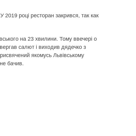
У 2019 році ресторан закрився, так как
вського на 23 хвилини. Тому ввечері о
ивергав салют і виходив дядечко з
присвячений якомусь Львівському
 не бачив.