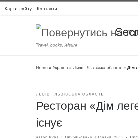
Skip to content
Карта сайту
Контакти
Secr
Travel, books, leisure
Home
»
Україна
»
Львів і Львівська область
»
Дім 
ЛЬВІВ І ЛЬВІВСЬКА ОБЛАСТЬ
Ресторан «Дім леге
існує
автор
Iryna
|
Опубліковано
3 Травня, 2013
-
Upd