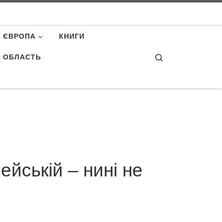
ЄВРОПА
КНИГИ
Search
А ОБЛАСТЬ
йській – нині не