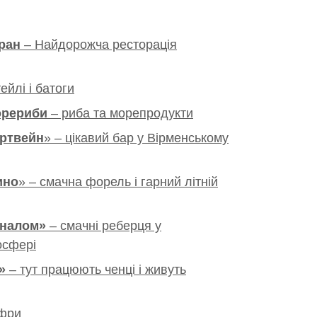
ран
– Найдорожча ресторація
тейлі і батоги
орериби
– риба та морепродукти
ортвейн
» – цікавий бар у Вірменському
ино
» – смачна форель і гарний літній
еналом»
– смачні реберця у
осфері
»
– тут працюють ченці і живуть
офри