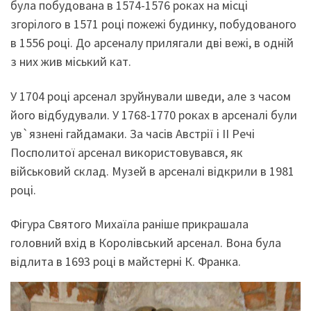
була побудована в 1574-1576 роках на місці
згорілого в 1571 році пожежі будинку, побудованого
в 1556 році. До арсеналу прилягали дві вежі, в одній
з них жив міський кат.
У 1704 році арсенал зруйнували шведи, але з часом
його відбудували. У 1768-1770 роках в арсеналі були
ув`язнені гайдамаки. За часів Австрії і II Речі
Посполитої арсенал використовувався, як
військовий склад. Музей в арсеналі відкрили в 1981
році.
Фігура Святого Михаїла раніше прикрашала
головний вхід в Королівський арсенал. Вона була
відлита в 1693 році в майстерні К. Франка.