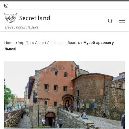
Skip to content
Secret land
Search
Ме
Travel, books, leisure
Home
»
Україна
»
Львів і Львівська область
»
Музей-арсенал у
Львові