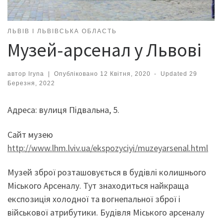
ЛЬВІВ І ЛЬВІВСЬКА ОБЛАСТЬ
Музей-арсенал у Львові
автор
Iryna
|
Опубліковано
12 Квітня, 2020
-
Updated
29
Березня, 2022
Адреса: вулиця Підвальна, 5.
Сайт музею
http://www.lhm.lviv.ua/ekspozyciyi/muzeyarsenal.html
Музей зброї розташовується в будівлі колишнього
Міського Арсеналу. Тут знаходиться найкраща
експозиція холодної та вогнепальної зброї і
військової атрибутики. Будівля Міського арсеналу