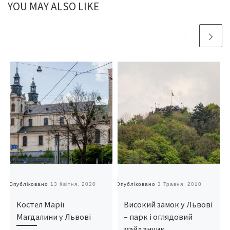
YOU MAY ALSO LIKE
Опубліковано
13 Квітня, 2020
Опубліковано
3 Травня, 2010
О
Костел Марії
Високий замок у Львові
Магдалини у Львові
– парк і оглядовий
майданчик