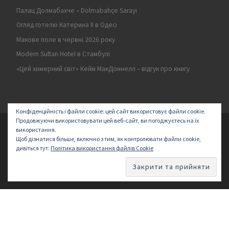
Палац Долмабахче – Dolmabahçe Sarayı
Огляд готелю Катерина II в Одесі
Макове поле в червні 2026 року
Modern Sultan Hotel в Стамбулі
«Цей химерний світ» Кейм МакДоннелл – відгук про книгу
Конфіденційність і файли cookie: цей сайт використовує файли cookie.
Продовжуючи використовувати цей веб-сайт, ви погоджуєтесь на їх
© 2026
Secret land
–
All rights reserved | Logo by ArakayMajena
використання.
Щоб дізнатися більше, включно з тим, як контролювати файли cookie,
Designed with
Customizr Pro
–
Створено
дивіться тут:
Політика використання файлів Cookie