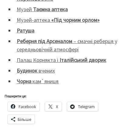
Музей
Таємна аптека
Музей-аптека
«Під чорним орлом»
Ратуша
Реберня під Арсеналом
– смачні реберця у
середньовічній атмосфері
Палац Корнякта і
Італійський дворик
Будинок
вчених
Чорна
кам`яниця
Поширити це:
Facebook
X
Telegram
Більше