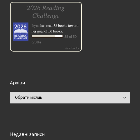
2026 Reading
Challenge
Iryna
has read 38 books toward
her goal of 50 books.
38 of 50
(76%)
view books
Архіви
Архіви
Недавні записи