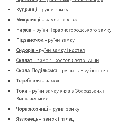
Кудринці
– руїни замку
Микулинці
– замок і костел
Нирків
– руїни Червоногородського замку
Підзамочок
– руїни замку
Сидорів
– руїни замку і костел
Скалат
– замок і костел Святої Анни
Скала-Подільська
– руїни замку і костел
Теребовля
– замок
Токи
– руїни замку князів Збаразьких і
Вишнівецьких
Чорнокозинці
– руїни замку
Язловець
– замок і палац