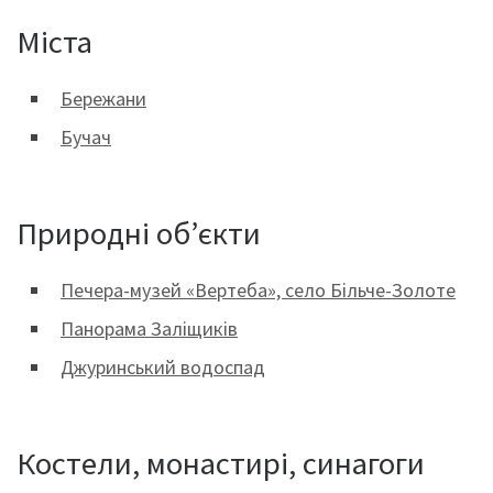
Міста
Бережани
Бучач
Природні об’єкти
Печера-музей «Вертеба», село Більче-Золоте
Панорама Заліщиків
Джуринський водоспад
Костели, монастирі, синагоги