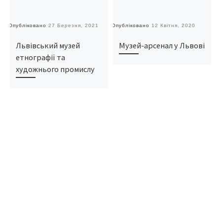
Опубліковано
27 Березня, 2021
Опубліковано
12 Квітня, 2020
О
Львівський музей
Музей-арсенал у Львові
етнографії та
художнього промислу