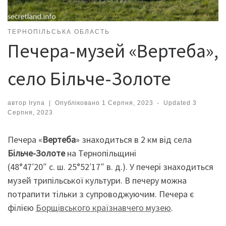
ТЕРНОПІЛЬСЬКА ОБЛАСТЬ
Печера-музей «Вертеба»,
село Більче-Золоте
автор
Iryna
|
Опубліковано
1 Серпня, 2023
-
Updated
3
Серпня, 2023
Печера «
Вертеба
» знаходиться в 2 км від села
Більче-Золоте
на Тернопільщині
(48°47′20″ с. ш. 25°52′17″ в. д.). У печері знаходиться
музей трипільської культури. В печеру можна
потрапити тільки з супроводжуючим. Печера є
філією
Борщівського країзнавчего музею
.