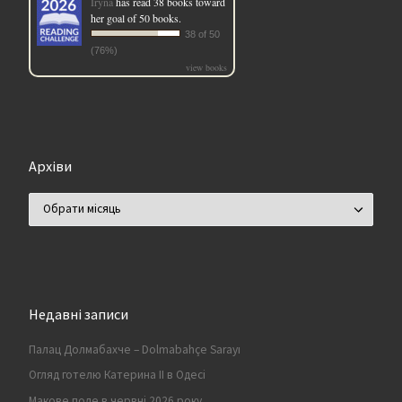
Iryna
has read 38 books toward
her goal of 50 books.
38 of 50
(76%)
view books
Архіви
Архіви
Недавні записи
Палац Долмабахче – Dolmabahçe Sarayı
Огляд готелю Катерина II в Одесі
Макове поле в червні 2026 року