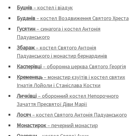
Буцнів
– костел і віадук
Буданів
– костел Воздвиження Святого Хреста
Гусятин
– синагога і костел Антонія
Падуанського
Збараж
– костел Святого Антонія
Падуанського і монастир бернардинів
Касперівці
– оборонна церква Святого Георгія
Кременець
– монастир єзуїтів і костел святих
Ігнатія Лойоли і Станіслава Костки
Личківці
– оборонний костел Непорочного
Зачаття Пресвятої Діви Марії
Лосяч
– костел Святого Антонія Падуанського
Монастирок
– печерний монастир
Озеряни
– костел Святої Анни