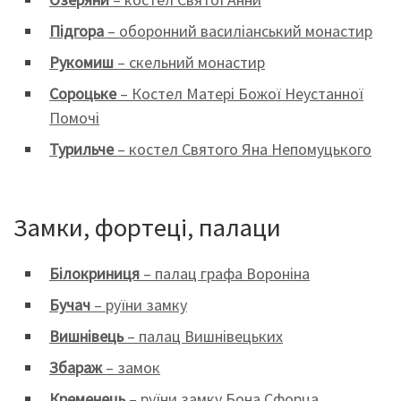
Підгора
– оборонний василіанський монастир
Рукомиш
– скельний монастир
Сороцьке
– Костел Матері Божої Неустанної
Помочі
Турильче
– костел Святого Яна Непомуцького
Замки, фортеці, палаци
Білокриниця
– палац графа Вороніна
Бучач
– руїни замку
Вишнівець
– палац Вишнівецьких
Збараж
– замок
Кременець
– руїни замку Бона Сфорца