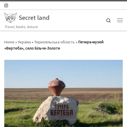
Skip to content
Secret land
Search
Ме
Travel, books, leisure
Home
»
Україна
»
Тернопільська область
»
Печера-музей
«Вертеба», село Більче-Золоте