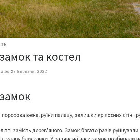
СТЬ
замок та костел
dated
28 Березня, 2022
 замок
порохова вежа, руїни палацу, залишки кріпосних стін і р
ітті замість дерев’яного. Замок багато разів руйнували 
 від удару блискавки. У радянські часи замок розбирали 