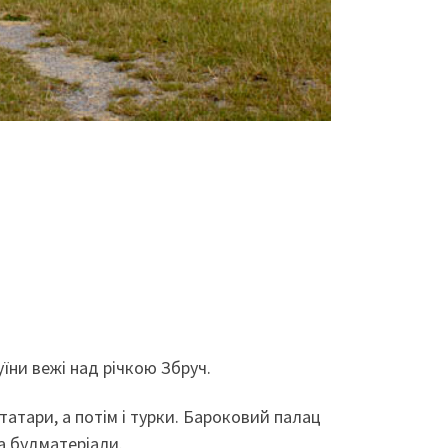
уїни вежі над річкою Збруч.
татари, а потім і турки. Бароковий палац
на будматеріали.