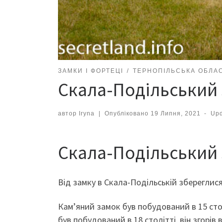
ЗАМКИ І ФОРТЕЦІ
ТЕРНОПІЛЬСЬКА ОБЛА
Скала-Подільський 
автор
Iryna
|
Опубліковано
19 Липня, 2021
-
Up
Скала-Подільський
Від замку в Скала-Подільській збереглися 
Кам’яний замок був побудований в 15 стол
був побудований в 18 столітті, він згорів