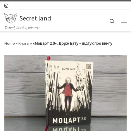
Skip to content
Secret land
Search
Ме
Travel, books, leisure
Home
»
Книги
»
«Моцарт 2.0», Дорж Бату – відгук про книгу