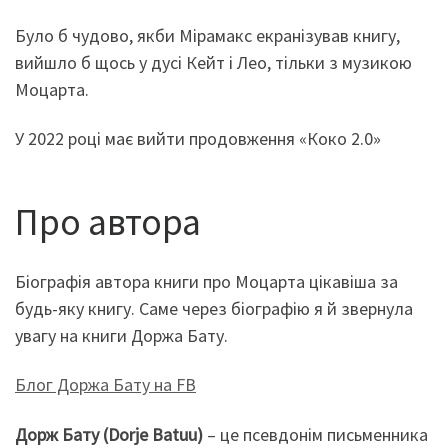
Було б чудово, якби Мірамакс екранізував книгу,
вийшло б щось у дусі Кейт і Лео, тільки з музикою
Моцарта.
У 2022 році має вийти продовження «Коко 2.0»
Про автора
Біографія автора книги про Моцарта цікавіша за
будь-яку книгу. Саме через біографію я й звернула
увагу на книги Доржа Бату.
Блог Доржа Бату на FB
Дорж Бату (Dorje Batuu)
– це псевдонім письменника