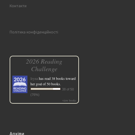
Контакти
Політика конфіденційності
2026 Reading
Challenge
Iryna
has read 38 books toward
her goal of 50 books.
38 of 50
(76%)
view books
Архіви