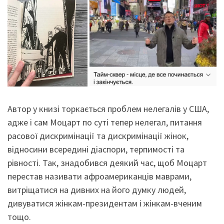
Автор у книзі торкається проблем нелегалів у США,
адже і сам Моцарт по суті тепер нелегал, питання
расової дискримінації та дискримінації жінок,
відносини всередині діаспори, терпимості та
рівності. Так, знадобився деякий час, щоб Моцарт
перестав називати афроамериканців маврами,
витріщатися на дивних на його думку людей,
дивуватися жінкам-президентам і жінкам-вченим
тощо.