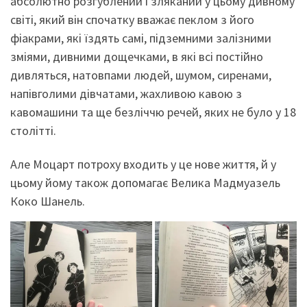
абсолютно розгублений і зляканий у цьому дивному
світі, який він спочатку вважає пеклом з його
фіакрами, які їздять самі, підземними залізними
зміями, дивними дощечками, в які всі постійно
дивляться, натовпами людей, шумом, сиренами,
напівголими дівчатами, жахливою кавою з
кавомашини та ще безліччю речей, яких не було у 18
столітті.
Але Моцарт потроху входить у це нове життя, й у
цьому йому також допомагає Велика Мадмуазель
Коко Шанель.