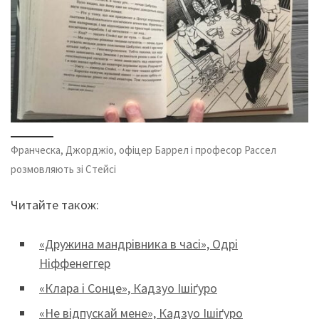
Франческа, Джорджіо, офіцер Баррел і професор Рассел
розмовляють зі Стейсі
Читайте також:
«Дружина мандрівника в часі», Одрі
Ніффенеггер
«Клара і Сонце», Кадзуо Ішіґуро
«Не відпускай мене», Кадзуо Ішіґуро