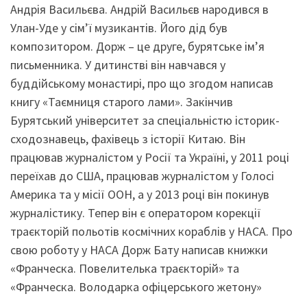
Андрія Васильєва. Андрій Васильєв народився в
Улан-Уде у сім’ї музикантів. Його дід був
композитором. Дорж – це друге, бурятське ім’я
письменника. У дитинстві він навчався у
буддійському монастирі, про що згодом написав
книгу «Таємниця старого лами». Закінчив
Бурятський університет за спеціальністю історик-
сходознавець, фахівець з історії Китаю. Він
працював журналістом у Росії та Україні, у 2011 році
переїхав до США, працював журналістом у Голосі
Америка та у місії ООН, а у 2013 році він покинув
журналістику. Тепер він є оператором корекції
траєкторій польотів космічних кораблів у НАСА. Про
свою роботу у НАСА Дорж Бату написав книжки
«Франческа. Повелителька траєкторій» та
«Франческа. Володарка офіцерського жетону»