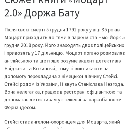
2.0» Доржа Бату
Після своєї смерті 5 грудня 1791 року у віці 35 років
Моцарт приходить до тями в парку міста Нью-Йорк 5
грудня 2018 року. Його знаходять двоє поліцейських
і привозять у 17 дільницю. Моцарт погано розмовляє
англійською та ще гірше розуміє акцент детективів
Бріджеса та Козинські, тому ті викликають на
допомогу перекладача з німецької дівчину Стейсі.
Стейсі родом із України, її звуть Станіслава Незгода.
Вона нелегалка, працює в ресторані офіціанткою та
допомагає детективам у стеженні за наркобароном
Фернандесом.
Стейсі стає ангелом-охоронцем для Моцарта, який