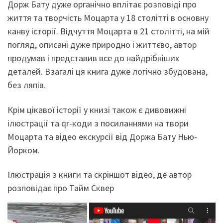
Дорж Бату дуже органічно вплітає розповіді про
життя та творчість Моцарта у 18 столітті в основну
канву історії. Відчуття Моцарта в 21 столітті, на мій
погляд, описані дуже природно і життєво, автор
продумав і представив все до найдрібніших
деталей. Взагалі ця книга дуже логічно збудована,
без ляпів.
Крім цікавої історії у книзі також є дивовижні
ілюстрації та qr-коди з посиланнями на твори
Моцарта та відео екскурсії від Доржа Бату Нью-
Йорком.
Ілюстрація з книги та скріншот відео, де автор
розповідає про Тайм Сквер