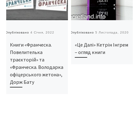
Опубліковано
4 Січня, 2022
Опубліковано
5 Листопада, 2020
О
Книги «Франческа.
«Це Далі» Кетрін Інгрем
Повелителька
– огляд книги
траєкторій» та
«Франческа. Володарка
офіцерського жетона»,
Дорж Бату