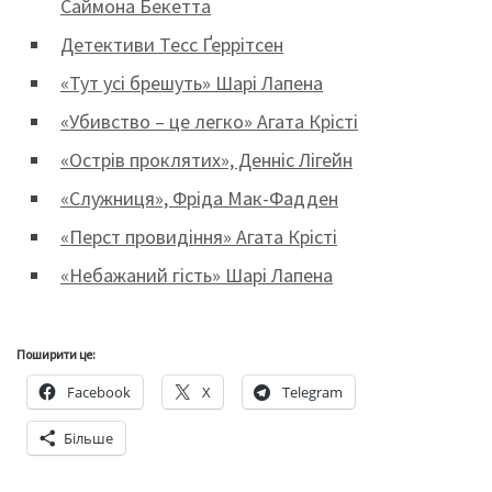
Саймона Бекетта
Детективи Тесс Ґеррітсен
«Тут усі брешуть» Шарі Лапена
«Убивство – це легко» Агата Крісті
«Острів проклятих», Денніс Лігейн
«Служниця», Фріда Мак-Фадден
«Перст провидіння» Агата Крісті
«Небажаний гість» Шарі Лапена
Поширити це:
Facebook
X
Telegram
Більше