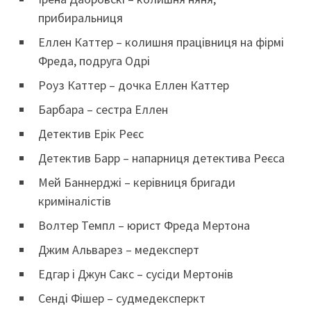
прибиральниця
Еллен Каттер – колишня працівниця на фірмі
Фреда, подруга Одрі
Роуз Каттер – дочка Еллен Каттер
Барбара – сестра Еллен
Детектив Ерік Реєс
Детектив Барр – напарниця детектива Реєса
Мей Баннерджі – керівниця бригади
криміналістів
Волтер Темпл – юрист Фреда Мертона
Джим Альварез – медексперт
Едгар і Джун Сакс – сусіди Мертонів
Сенді Фішер – судмедексперкт