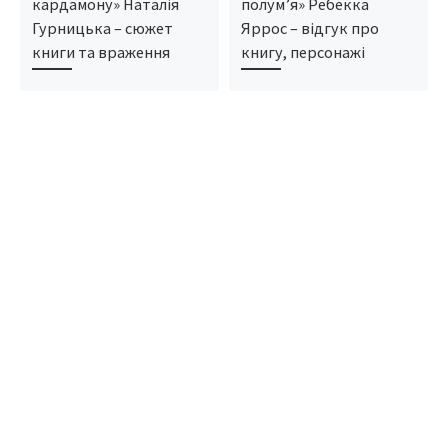
кардамону» Наталія
полум’я» Ребекка
Гурницька – сюжет
Яррос – відгук про
книги та враження
книгу, персонажі