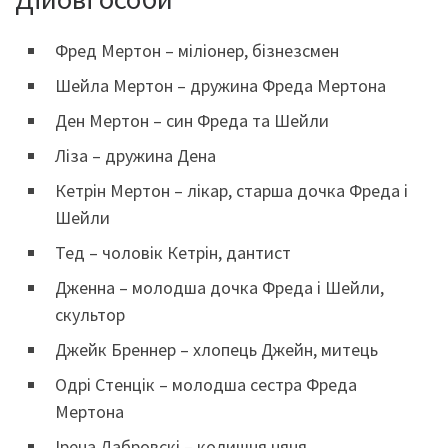
Фред Мертон – міліонер, бізнезсмен
Шейла Мертон – дружина Фреда Мертона
Ден Мертон – син Фреда та Шейли
Ліза – дружина Дена
Кетрін Мертон – лікар, старша дочка Фреда і
Шейли
Тед – чоловік Кетрін, дантист
Дженна – молодша дочка Фреда і Шейли,
скультор
Джейк Бреннер – хлопець Джейн, митець
Одрі Стенцік – молодша сестра Фреда
Мертона
Ірена Дабровскі – колишня няня,