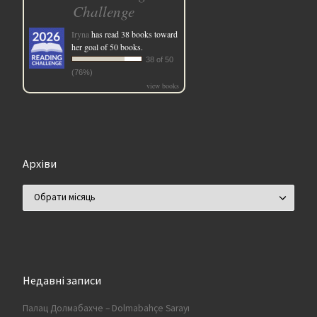
Challenge
Iryna
has read 38 books toward
her goal of 50 books.
38 of 50
(76%)
view books
Архіви
Архіви
Недавні записи
Палац Долмабахче – Dolmabahçe Sarayı