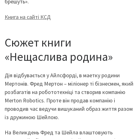
брешуть».
Книга на сайті КСД
Сюжет книги
«Нещаслива родина»
Дія відбувається у Айлсфорді, в маетку родини
Мертонів. Фред Мертон – міліонер ті бізнесмен, який
розбагатів на робототехніці та створив компанію
Merton Robotics. Проте він продав компанію і
проводив час ведучи вишуканий образ життя разом
із дружиною Шейлою.
На Великдень Фред та Шейла влаштовують