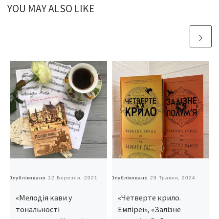
YOU MAY ALSO LIKE
Опубліковано
12 Березня, 2021
Опубліковано
29 Травня, 2024
О
«Мелодія кави у
«Четверте крило.
тональності
Емпіреї», «Залізне