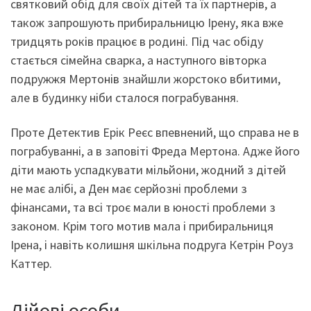
святковий обід для своїх дітей та їх партнерів, а
також запрошують прибиральницю Ірену, яка вже
тридцять років працює в родині. Під час обіду
стається сімейна сварка, а наступного вівторка
подружжя Мертонів знайшли жорстоко вбитими,
але в будинку ніби сталося пограбування.
Проте Детектив Ерік Реєс впевнений, що справа не в
пограбуванні, а в заповіті Фреда Мертона. Адже його
діти мають успадкувати мільйони, жодний з дітей
не має алібі, а Ден має серйозні проблеми з
фінансами, та всі троє мали в юності проблеми з
законом. Крім того мотив мала і прибиральниця
Ірена, і навіть колишня шкільна подруга Кетрін Роуз
Каттер.
Дійові особи