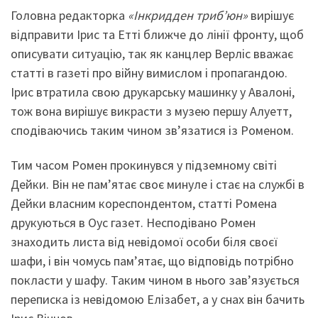
Головна редакторка
«Інкридден триб’юн»
вирішує
відправити Ірис та Етті ближче до лінії фронту, щоб
описувати ситуацію, так як канцлер Верліс вважає
статті в газеті про війну вимислом і пропагандою.
Ірис втратила свою друкарську машинку у Авалоні,
тож вона вирішує викрасти з музею першу Алуетт,
сподіваючись таким чином зв’язатися із Роменом.
Тим часом Ромен прокинувся у підземному світі
Дейки. Він не пам’ятає своє минуле і стає на службі в
Дейки власним кореспондентом, статті Ромена
друкуються в Оус газет. Несподівано Ромен
знаходить листа від невідомої особи біля своєї
шафи, і він чомусь пам’ятає, що відповідь потрібно
покласти у шафу. Таким чином в нього зав’язується
переписка із невідомою Елізабет, а у снах він бачить