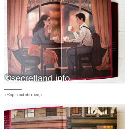
«Жорстокі обітниці»