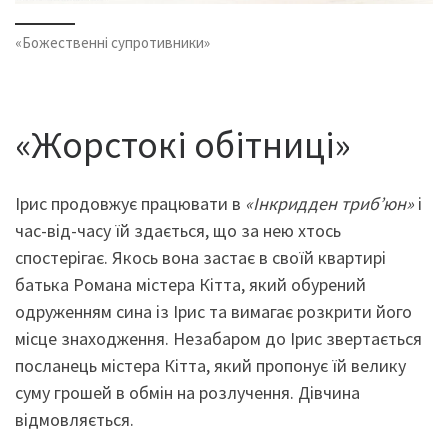
«Божественні супротивники»
«Жорстокі обітниці»
Ірис продовжує працювати в
«Інкридден триб’юн»
і
час-від-часу їй здається, що за нею хтось
спостерігає. Якось вона застає в своїй квартирі
батька Романа містера Кітта, який обурений
одруженням сина із Ірис та вимагає розкрити його
місце знаходження. Незабаром до Ірис звертається
посланець містера Кітта, який пропонує їй велику
суму грошей в обмін на розлучення. Дівчина
відмовляється.