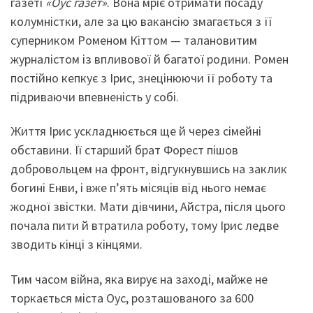
газеті
«Оус газет»
. Вона мріє отримати посаду
колумністки, але за цю вакансію змагається з її
суперником Роменом Кіттом — талановитим
журналістом із впливової й багатої родини. Ромен
постійно кепкує з Ірис, знецінюючи її роботу та
підриваючи впевненість у собі.
Життя Ірис ускладнюється ще й через сімейні
обставини. Її старший брат Форест пішов
добровольцем на фронт, відгукнувшись на заклик
богині Енви, і вже п’ять місяців від нього немає
жодної звістки. Мати дівчини, Айстра, після цього
почала пити й втратила роботу, тому Ірис ледве
зводить кінці з кінцями.
Тим часом війна, яка вирує на заході, майже не
торкається міста Оус, розташованого за 600