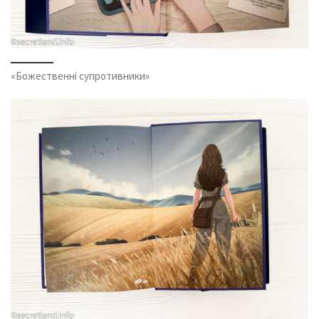
«Божественні супротивники»