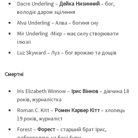
Dacre Underling –
Дейка Низинний
– бог,
володіє даром зцілення
Alva Underling – Алва – богиня сну
Mir Underling -Мієр – має силу створювати
ілюзії
Luz Skyward – Луз – бог врожаю та дощів
Смертні
Iris Elizabeth Winnow –
Ірис Віннов
– дівчина 18
років, журналістка
Roman C. Kitt –
Ромен Карвер Кітт
– хлопець
19 років, журналіст
Forest –
Форест
– старший брат Ірис,
доброволець на боці Енви