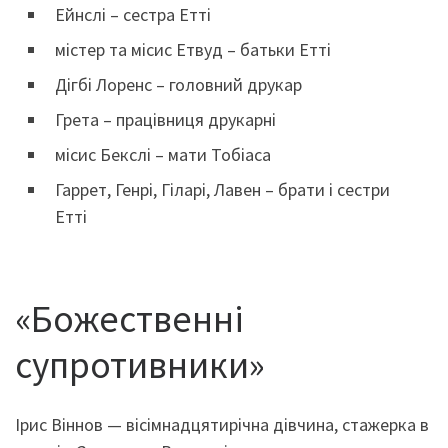
Ейнслі – сестра Етті
містер та місис Етвуд – батьки Етті
Дігбі Лоренс – головний друкар
Грета – працівниця друкарні
місис Бекслі – мати Тобіаса
Гаррет, Генрі, Гіларі, Лавен – брати і сестри
Етті
«Божественні
супротивники»
Ірис Віннов — вісімнадцятирічна дівчина, стажерка в