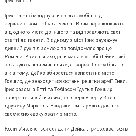
Ірис Віннов.
Ірис та Етті мандрують на автомобілі під
керівництвом Тобіаса Бекслі. Вони переїжджають
від одного міста до іншого та відправляють свої
статті до газети. В одному з міст Ірис зауважує
дивний рух під землею та повідомляє про це
Ромена. Ромен знаходить мапи в штабі Дейки , які
показують підземні шляхи, створені богом багато
віків тому. Дейка збирається напасти на місто
Гокшир, де знаходяться останні рештки армії Енви.
Ірис разом із Етті та Тобіасом їдуть в Гокшир
попередити військових, та в першу чергу Кіген,
дружину Марісоль. Завдяки Ірис армію вдається
своєчасно евакуювати з міста.
Коли з’являються солдати Дейка , Ірис ховається в