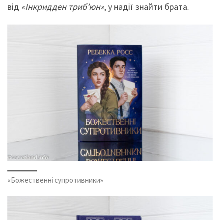
від
«Інкридден триб’юн»
, у надії знайти брата.
«Божественні супротивники»