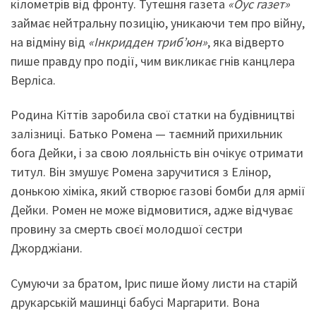
кілометрів від фронту. Тутешня газета
«Оус газет»
займає нейтральну позицію, уникаючи тем про війну,
на відміну від
«Інкридден триб’юн»
, яка відверто
пише правду про події, чим викликає гнів канцлера
Верліса.
Родина Кіттів заробила свої статки на будівництві
залізниці. Батько Ромена — таємний прихильник
бога Дейки, і за свою лояльність він очікує отримати
титул. Він змушує Ромена заручитися з Елінор,
донькою хіміка, який створює газові бомби для армії
Дейки. Ромен не може відмовитися, адже відчуває
провину за смерть своєї молодшої сестри
Джорджіани.
Сумуючи за братом, Ірис пише йому листи на старій
друкарській машинці бабусі Маргарити. Вона