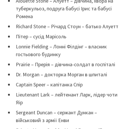
Alouette Stone – Алуетт – дівчина, хвора на
туберкульоз, подруга бабусі Ірис та бабусі
Ромена
Richard Stone – Річард Стоун – батько Алуетт
Пітер – сусід Марісоль
Lonnie Fielding – Лонні Філдінг – власник
гостьового будинку
Prairie – Прерія – дівчина-солдат в госпіталі
Dr. Morgan – докторка Морган в шпиталі
Captain Speer – капітанка Спір
Lieutenant Lark – лейтенант Ларк, лідер чоти
Яір
Sergeant Duncan – сержант Дункан –
військовий з армії Енви