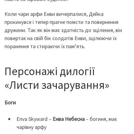
Коли чари арфи Енви вичерпалися, Дейка
прокинувся і тепер прагне помсти та повернення
дружини. Так як він має здатність до зцілення, він
повертає на свій бік солдатів Енви, зцілюючи їх
поранення та стираючи їх пам’ять.
Персонажі дилогії
«Листи зачарування»
Боги
Enva Skyward –
Енва Небесна
– богиня, має
чарівну арфу