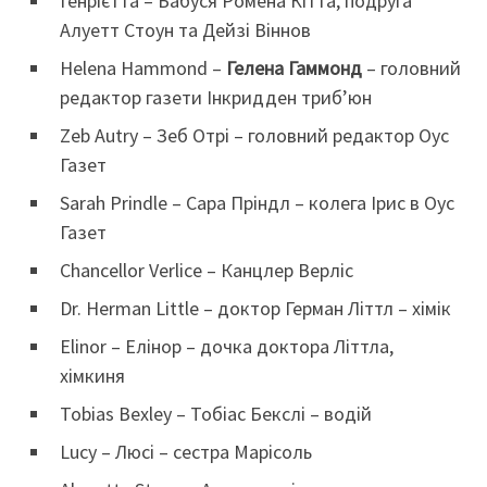
Генрієтта – Бабуся Ромена Кітта, подруга
Алуетт Стоун та Дейзі Віннов
Helena Hammond –
Гелена Гаммонд
– головний
редактор газети Інкридден триб’юн
Zeb Autry – Зеб Отрі – головний редактор Оус
Газет
Sarah Prindle – Сара Пріндл – колега Ірис в Оус
Газет
Chancellor Verlice – Канцлер Верліс
Dr. Herman Little – доктор Герман Літтл – хімік
Elinor – Елінор – дочка доктора Літтла,
хімкиня
Tobias Bexley – Тобіас Бекслі – водій
Lucy – Люсі – сестра Марісоль