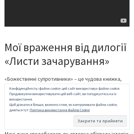
Мої враження від дилогії
«Листи зачарування»
«Божественні супротивники» – це чудова книжка,
яку я прочитала з величезним задоволенням
Конфіденційність і файли cookie: цей сайт використовує файли cookie.
спочатку в оригіналі, а потім українською. Історія
Продовжуючи використовувати цей веб-сайт, ви погоджуєтесь на їх
використання.
дуже захоплива, я прочитала книгу майже за один
Щоб дізнатися більше, включно з тим, як контролювати файли cookie,
день. Український переклад дуже добрий, читається
дивіться тут:
Політика використання файлів Cookie
легко та приємно.
Мені дуже сподобалося, як авторка обіграла історію