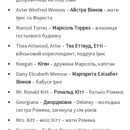
Aster Winifred Winnow –
Айстра Віннов
– мати
Ірис та Фореста
Marisol Torres –
Марісоль Торрез
– власниця
гостьового будинку
Thea Attwood, Attie –
Теа Еттвуд, Етті
–
військовий кореспондент, подруга Ірис
Keegan –
Кіген
– дружина Марісоль, капітан
Daisy Elizabeth Winnow –
Маргарита Елізабет
Віннов
– бабуся Ірис
Mr. Ronald Kitt –
Рональд Кітт
– батько Ромена
Georgiana –
Джорджіана
– Delaney – молодша
сестра Ромена, загинула у сім років
Mrs. Kitt – місіс Кітт – мати Ромена