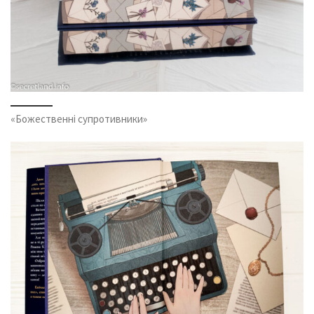
«Божественні супротивники»