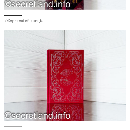
«Жорстокі обітниці»