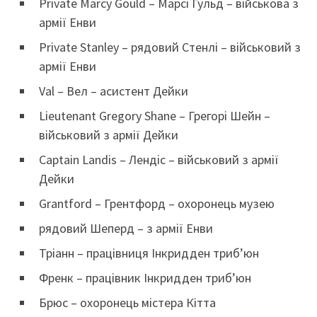
Private Marcy Gould – Марсі Гульд – військова з
армії Енви
Private Stanley – рядовий Стенлі – військовий з
армії Енви
Val – Вел – асистент Дейки
Lieutenant Gregory Shane – Грегорі Шейн –
військовий з армії Дейки
Captain Landis – Лендіс – військовий з армії
Дейки
Grantford – Грентфорд – охоронець музею
рядовий Шеперд – з армії Енви
Тріанн – працівниця Інкридден триб’юн
Френк – працівник Інкридден триб’юн
Брюс – охоронець містера Кітта