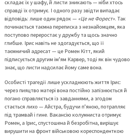
складає їх у шафу, й листи зникають — ніби хтось
справді їх отримує. І одного разу звідти випадає
відповідь: лише один рядок —
«Це не Форест»
. Так
починається таємна переписка з незнайомцем, яка
поступово переростає у дружбу та щось значно
глибше. Ірис навіть не здогадується, що її
таємничий адресат — це Ромен Кітт, який
підписується другим ім’ям Карвер, тоді як він чудово
знає, що листи надсилає йому саме вона.
Особисті трагедії лише ускладнюють життя Ірис:
через пияцтво матері вона постійно запізнюється й
погано справляється із завданнями, а згодом
стається лихо — Айстра, будучи п’яною, потрапляє
під трамвай і гине. Вакансію колумниста отримує
Ромен, а Ірис, спустошена й безробітна, вирішує
вирушити на фронт військовою кореспонденткою