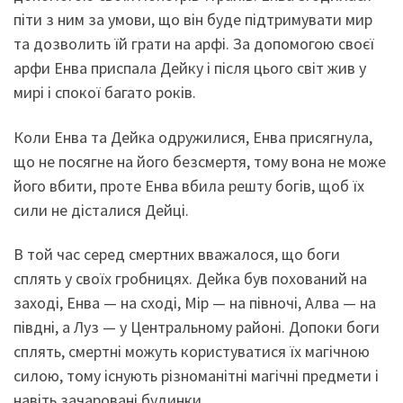
піти з ним за умови, що він буде підтримувати мир
та дозволить їй грати на арфі. За допомогою своєї
арфи Енва приспала Дейку і після цього світ жив у
мирі і спокої багато років.
Коли Енва та Дейка одружилися, Енва присягнула,
що не посягне на його безсмертя, тому вона не може
його вбити, проте Енва вбила решту богів, щоб їх
сили не дісталися Дейці.
В той час серед смертних вважалося, що боги
сплять у своїх гробницях. Дейка був похований на
заході, Енва — на сході, Мір — на півночі, Алва — на
півдні, а Луз — у Центральному районі. Допоки боги
сплять, смертні можуть користуватися їх магічною
силою, тому існують різноманітні магічні предмети і
навіть зачаровані будинки.