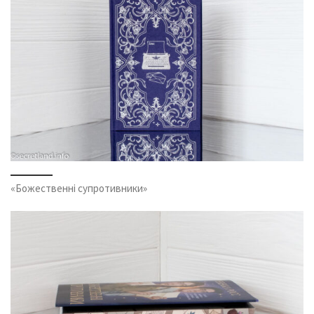
«Божественні супротивники»