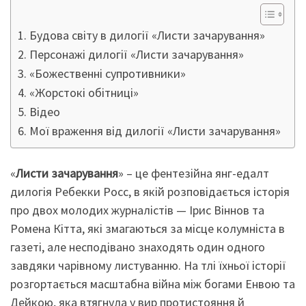
Будова світу в дилогії «Листи зачарування»
Персонажі дилогії «Листи зачарування»
«Божественні супротивники»
«Жорстокі обітниці»
Відео
Мої враження від дилогії «Листи зачарування»
«
Листи зачарування
» – це фентезійна янг-едалт
дилогія Ребекки Росс, в якій розповідається історія
про двох молодих журналістів — Ірис Віннов та
Ромена Кітта, які змагаються за місце колумніста в
газеті, але несподівано знаходять один одного
завдяки чарівному листуванню. На тлі їхньої історії
розгортається масштабна війна між богами Енвою та
Дейкою, яка втягнула у вир протистояння й