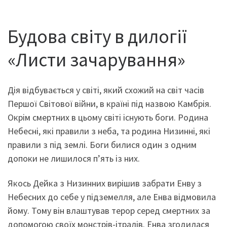
Будова світу в дилогії
«Листи зачарування»
Дія відбувається у світі, який схожий на світ часів
Першої Світової війни, в країні під назвою Камбрія.
Окрім смертних в цьому світі існують боги. Родина
Небесні, які правили з неба, та родина Низинні, які
правили з під землі. Боги билися один з одним
допоки не лишилося п’ять із них.
Якось Дейка з Низинних вирішив забрати Енву з
Небесних до себе у підземелля, але Енва відмовила
йому. Тому він влаштував терор серед смертних за
допомогою своїх монстрів-ітралів. Енва згодилася