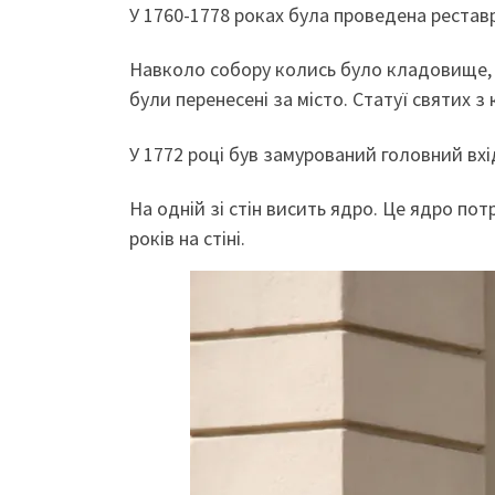
У 1760-1778 роках була проведена реставр
Навколо собору колись було кладовище, в
були перенесені за місто. Статуї святих 
У 1772 році був замурований головний вхід
На одній зі стін висить ядро. Це ядро пот
років на стіні.