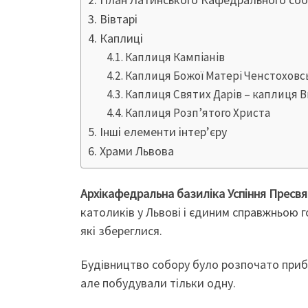
Вівтарі
Каплиці
Каплиця Кампіанів
Каплиця Божої Матері Ченстоховс
Каплиця Святих Дарів – каплиця
Каплиця Розп’ятого Христа
Інші елементи інтер’єру
Храми Львова
Архікафедральна базиліка Успіння Пресвя
католиків у Львові і єдиним справжньою 
які збереглися.
Будівництво собору було розпочато прибл
але побудували тільки одну.