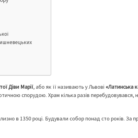
ької
 Вишневецьких
тої Діви Марії
, або як її називають у Львові
«Латинська 
готичною спорудою. Храм кілька разів перебудовувався,
изно в 1350 році. Будували собор понад сто років. За п