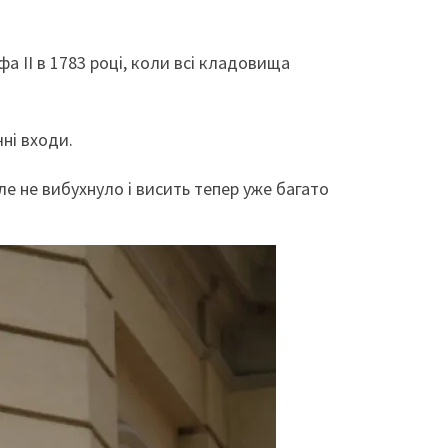
 II в 1783 році, коли всі кладовища
чні входи.
але не вибухнуло і висить тепер уже багато