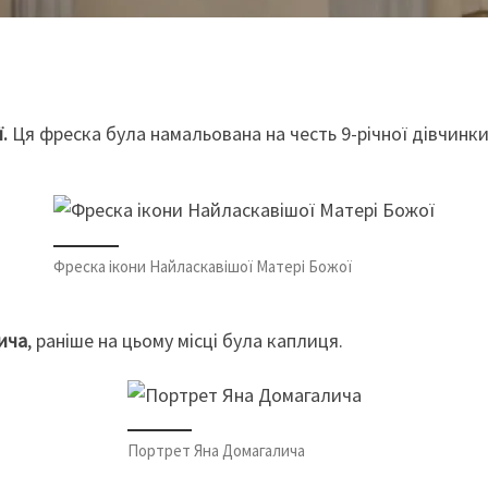
ї.
Ця фреска була намальована на честь 9-річної дівчинк
Фреска ікони Найласкавішої Матері Божої
ича
, раніше на цьому місці була каплиця.
Портрет Яна Домагалича