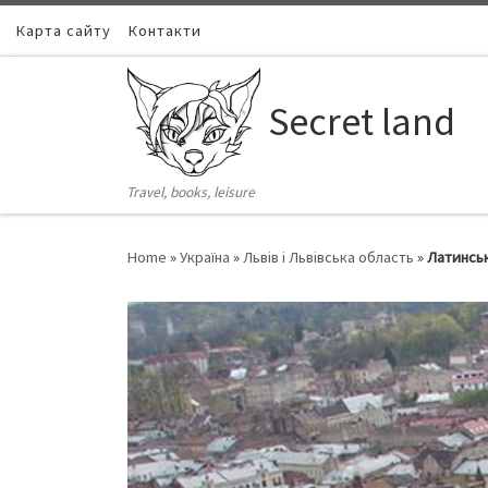
Карта сайту
Skip to content
Контакти
Secret land
Travel, books, leisure
Home
»
Україна
»
Львів і Львівська область
»
Латинсь