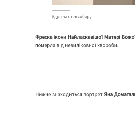
Ядро на стіні собору
Фреска ікони Найласкавішої Матері Божо
померла від невиліковної хвороби.
Нижче знаходиться портрет
Яна Домагал