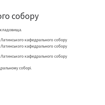
го собору
 кладовища.
дральному соборі.