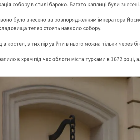
ація собору в стилі бароко. Багато каплиці були знесені.
оно було знесено за розпорядженням імператора Йосифа
з кладовища тепер стоять навколо собору.
 в костел, з тих пір увійти в нього можна тільки через бі
рапило в храм під час облоги міста турками в 1672 році, 