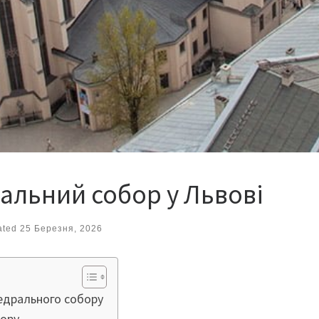
альний собор у Львові
ated
25 Березня, 2026
едрального собору
ору