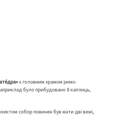
катéдра»
є головним храмом римо-
 наприклад було прибудовано 8 каплиць,
роектом собор повинен був мати дві вежі,