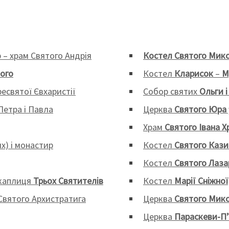
 – храм Святого Андрія
Костел Святого Мик
кого
Костел
Кларисок
–
М
есвятої Євхаристії
Собор святих
Ольги 
Петра і Павла
Церква
Святого Юра
Храм
Святого Івана 
х) і монастир
Костел
Святого Каз
Костел
Святого Лаза
 каплиця
Трьох Святителів
Костел
Марії Сніжної
Святого Архистратига
Церква
Святого Мик
Церква
Параскеви-П’