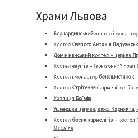
Храми Львова
Бернардинський
костел і монастир
Костел
Святого Антонія Падуансь
Домініканський
костел – церква Пр
Костел
єзуїтів
– Гарнізонний храм 
Костел і монастир
бенедиктинок
Костел
Стрітення
(кармеліток боси
Каплиця
Боїмів
Успенська
церква, вежа
Корнякта
,
Костел
босих кармелітів
– костел 
Михаїла