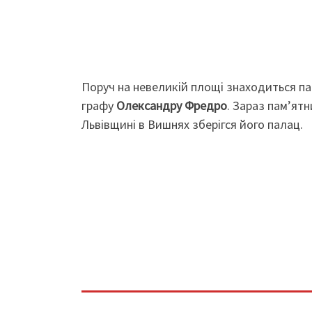
Поруч на невеликій площі знаходиться п
графу
Олександру Фредро
. Зараз пам’ят
Львівщині в Вишнях зберігся його палац.