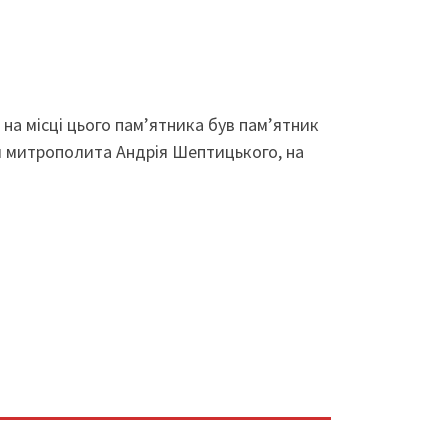
и на місці цього пам’ятника був пам’ятник
м митрополита Андрія Шептицького, на