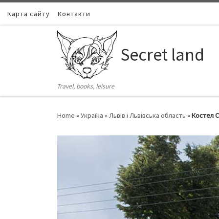
Карта сайту
Skip to content
Контакти
Secret land
Travel, books, leisure
Home
»
Україна
»
Львів і Львівська область
»
Костел С