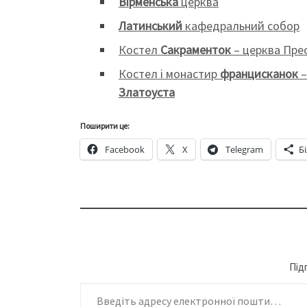
Вірменська
церква
Латинський
кафедральний собор
Костел
Сакраменток
– церква Прес
Костел і монастир
францисканок
Златоуста
Поширити це:
Facebook
X
Telegram
Б
Під
Введіть адресу електронної пошти