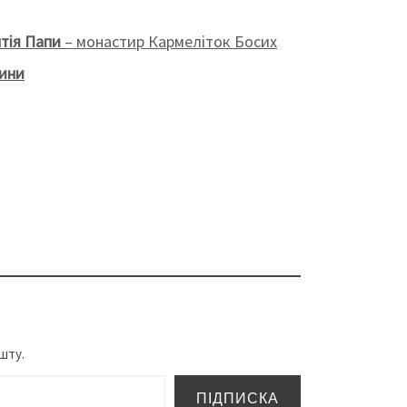
тія Папи
– монастир Кармеліток Босих
лини
шту.
ПІДПИСКА