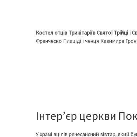
Костел отців Тринітаріїв Святої Трійці і 
Франческо Плаціді і ченця Казимира Грон
Інтер’єр церкви По
У храмі вцілів ренесансний вівтар, який б