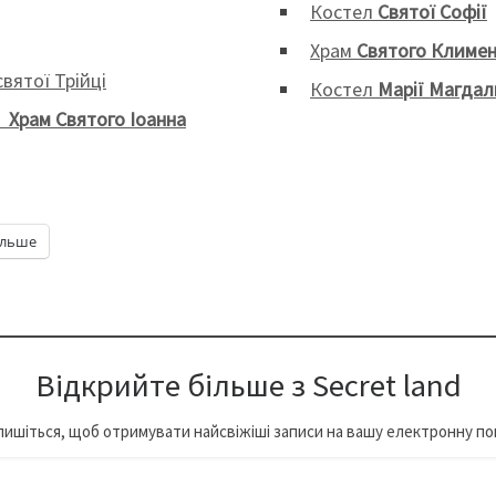
Костел
Святої Софії
Храм
Святого Климен
вятої Трійці
Костел
Марії Магда
–
Храм Святого Іоанна
ільше
Відкрийте більше з Secret land
пишіться, щоб отримувати найсвіжіші записи на вашу електронну по
…