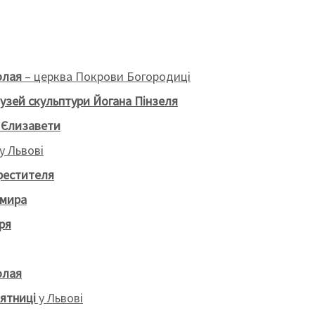
олая
– церква Покрови Богородиці
узей скульптури Йогана Пінзеля
і Єлизавети
у Львові
Хрестителя
имира
ря
олая
ятниці
у Львові