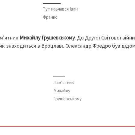
Тут навчався Іван
Франко
ам’ятник
Михайлу Грушевському
. До Другої Світової війн
ник знаходиться в Вроцлаві. Олександр Фредро був дідо
Пам’ятник
Михайлу
Грушевському