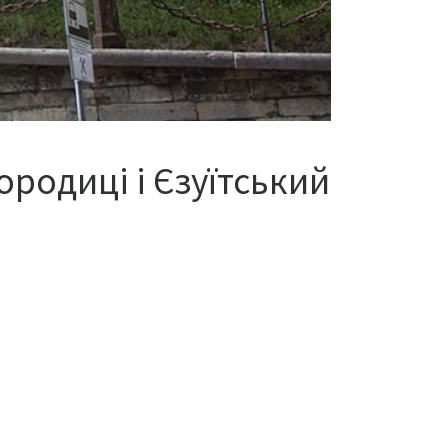
родиці і Єзуїтський