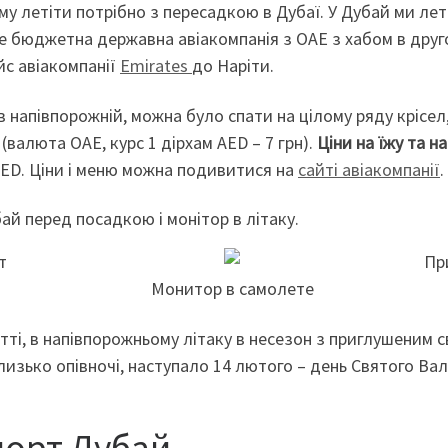
ому летіти потрібно з пересадкою в Дубаї. У Дубай ми ле
це бюджетна державна авіакомпанія з ОАЕ з хабом в друг
ейс авіакомпанії
Emirates
до Наріти.
ув напівпорожній, можна було спати на цілому ряду крісел
 (валюта ОАЕ, курс 1 дірхам AED – 7 грн).
Ціни на їжу та на
 AED. Ціни і меню можна подивитися на
сайті авіакомпанії
.
бай перед посадкою і монітор в літаку.
ті, в напівпорожньому літаку в несезон з приглушеним с
изько опівночі, наступало 14 лютого – день Святого Ва
орт Дубай