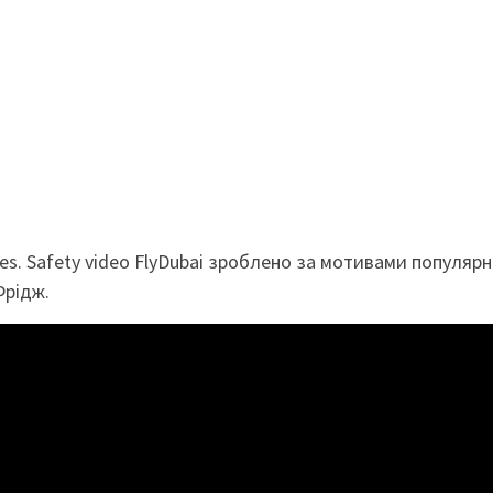
ates. Safety video FlyDubai зроблено за мотивами популяр
Фрідж.