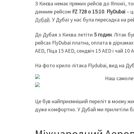
З Києва немає прямих рейсів до Японії, т
денним рейсом
FZ 728 о 15:10
.
FlyDubai
– 
Дубай
. У Дубаї у нас була пересадка на р
До Дубая з Києва летіти
5 годин
. Літак б
рейсах FlyDubai платна, оплата в дірхамах
AED, Піца 15 AED, сендвіч 15 AED і чай 10
На фото крило літака Flydubai, вид на Ду
Це був найприємніший переліт в моєму жит
дуже комфортно. У Дубай ми прилетіли бл
Міжнародний Аероп