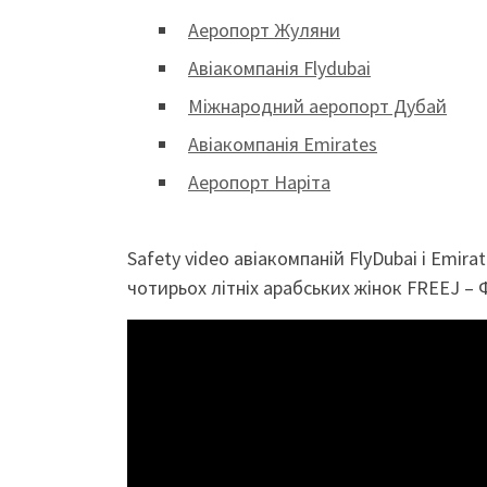
Аеропорт Жуляни
Авіакомпанія Flydubai
Міжнародний аеропорт Дубай
Авіакомпанія Emirates
Аеропорт Наріта
Safety video авіакомпаній FlyDubai і Emir
чотирьох літніх арабських жінок FREEJ – 