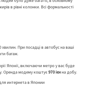
о людей було дуже багато, в основному
ирів в рівні колонки. Всі формальності
50 хвилин. При посадці в автобус на ваші
ати багаж.
орії Японії, включаючи метро у вас буде
ту. Оренда модему коштує
970 ієн
на добу.