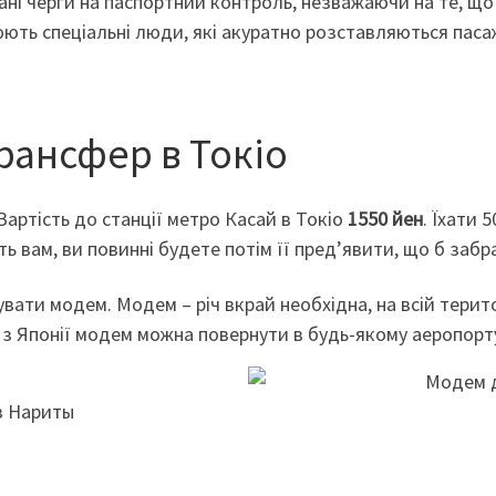
ані черги на паспортний контроль, незважаючи на те, щ
ють спеціальні люди, які акуратно розставляються пасаж
трансфер в Токіо
 Вартість до станції метро Касай в Токіо
1550 йен
. Їхати 
ть вам, ви повинні будете потім її пред’явити, що б забр
увати модем. Модем – річ вкрай необхідна, на всій терит
і з Японії модем можна повернути в будь-якому аеропор