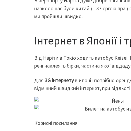
В аеропорту Наріта дуже добре організов
навколо нас були китайці. З чергою працю
ми пройшли швидко.
Інтернет в Японії і 
Від Наріти в Токіо ходить автобус Keisei.
речі наклеять бірки, частина якої віддаду
Для
3G інтернету
в Японії потрібно оренд
відмінний швидкий інтернет, при відльот
Корисні посилання: