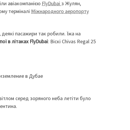
тіли авіакомпанією
FlyDubai
з Жулян,
ому терміналі
Міжнародного аеропорту
, деякі пасажири так робили. Їжа на
пої в літаках FlyDubai
: Віскі Chivas Regal 25
вітлом серед зоряного неба летіти було
лентина.