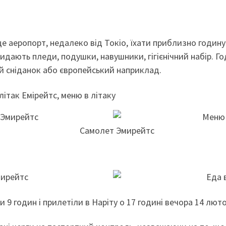
– це аеропорт, недалеко від Токіо, їхати приблизно годин
идають пледи, подушки, навушники, гігієнічний набір. Г
й сніданок або європейський наприклад.
літак Емірейтс, меню в літаку
и 9 годин і прилетіли в Наріту о 17 годині вечора 14 люто