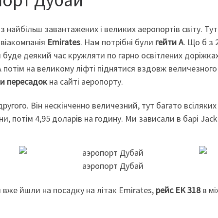
 з найбільш завантажених і великих аеропортів світу. Ту
 авіакомпанія
Emirates
. Нам потрібні були
гейти А
. Що б з
 буде деякий час кружляти по гарно освітлених доріжках,
. А потім на великому ліфті піднятися вздовж величезног
и пересадок
на сайті аеропорту.
другого. Він нескінченно величезний, тут багато всіляких 
ни, потім 4,95 доларів на годину. Ми зависали в барі Jack
 вже йшли на посадку на літак Emirates,
рейс EK 318
в мі