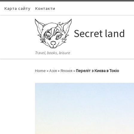
Карта сайту
Skip to content
Контакти
Secret land
Travel, books, leisure
Home
»
Азія
»
Японія
»
Переліт з Києва в Токіо