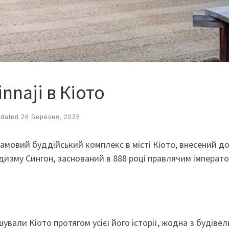
nnaji в Кіото
dated
26 Березня, 2026
мовий буддійський комплекс в місті Кіото, внесений д
изму Сингон, заснований в 888 році правлячим імперато
шували Кіото протягом усієї його історії, жодна з будівел