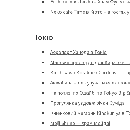
Fushimi Inari-taisha – Храм Фусімі Ін
Neko cafe Time в Кіото – в гостях у
Токіо
Аеропорт Ханеда в Токіо
Магазин приладдя для Карате в Т
Koishikawa Korakuen Gardens – ста
Акіхабара – де купувати електроні
На потязі по Одайбі та Tokyo Big S
Прогулянка уздовж річки Суміда
Книжковий магазин Kinokuniya в Т
Meiji Shrine — Храм Мейдзі