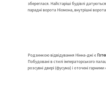
збереглася. Найстаріші будівлі датуються
парадні ворота Ніомона, внутрішні ворота
Родзинкою відвідування Нінна-джі є
Гот
Побудовані в стилі імператорського пала
розсувні двері (фусума) і оточені гарними