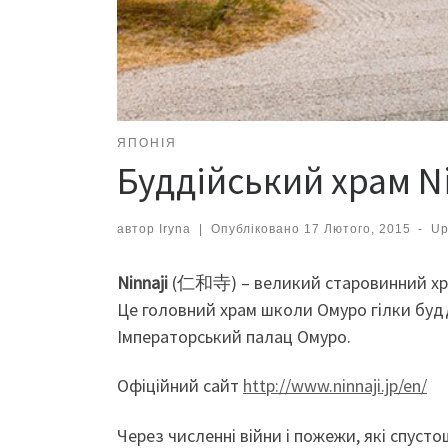
ЯПОНІЯ
Буддійський храм Ni
автор
Iryna
|
Опубліковано
17 Лютого, 2015
-
Up
Ninnaji
(仁和寺) – великий старовинний хра
Це головний храм школи Омуро гілки будд
Імператорський палац Омуро.
Офіційний сайт
http://www.ninnaji.jp/en/
Через численні війни і пожежи, які спусто