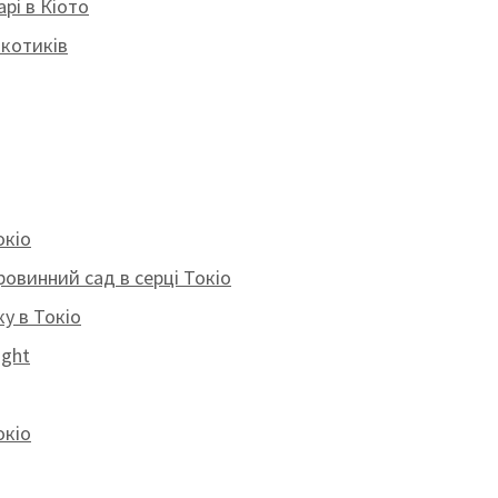
арі в Кіото
 котиків
окіо
ровинний сад в серці Токіо
ку в Токіо
ight
окіо