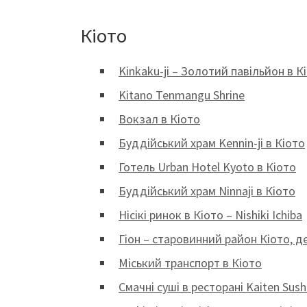
Кіото
Kinkaku-ji – Золотий павільйон в К
Kitano Tenmangu Shrine
Вокзал в Кіото
Буддійський храм Kennin-ji в Кіото
Готель Urban Hotel Kyoto в Кіото
Буддійський храм Ninnaji в Кіото
Нісікі ринок в Кіото – Nishiki Ichiba
Гіон – старовинний район Кіото, д
Міський транспорт в Кіото
Смачні суші в ресторані Kaiten Sus