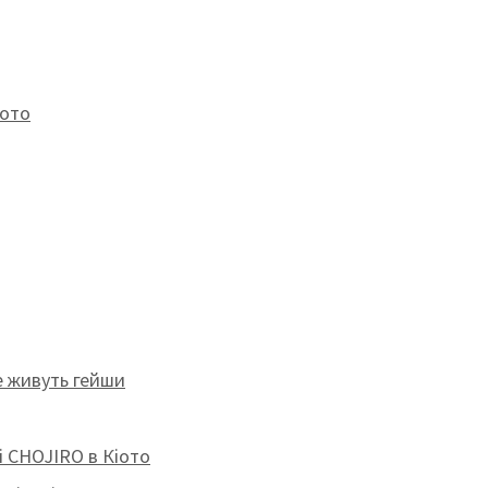
іото
е живуть гейши
hi CHOJIRO в Кіото