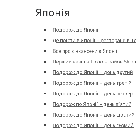
Японія
Подорож до Японії
Де поїсти в Японії – ресторани в То
Все про сінкансени в Японії
Перший вечір в Токіо – район Shib
Подорож до Японії – день другий
Подорож до Японії – день третій
Подорож до Японії – день четвер
Подорож по Японії – день п’ятий
Подорож до Японії – день шостий
Подорож до Японії – день сьомий