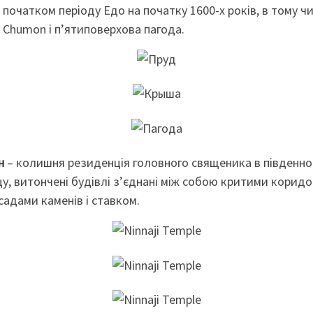
 початком періоду Едо на початку 1600-х років, в тому чи
 Chumon і п’ятиповерхова пагода.
ен
– колишня резиденція головного священика в південно
цу, витончені будівлі з’єднані між собою критими кори
 садами каменів і ставком.