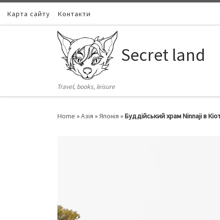
Карта сайту
Skip to content
Контакти
Secret land
Travel, books, leisure
Home
»
Азія
»
Японія
»
Буддійський храм Ninnaji в Кіо