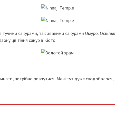
вітучими сакурами, так званими сакурами Омуро. Оскільки 
зону цвітіння сакур в Кіото.
мнати, потрібно роззутися. Мені тут дуже сподобалося, 