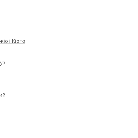
кіо і Кіото
uya
тий