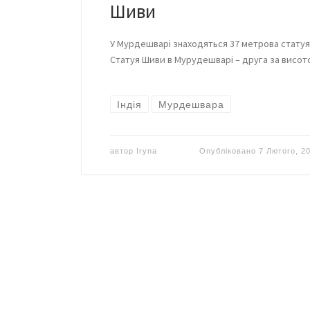
Шиви
У Мурдешварі знаходяться 37 метрова статуя
Статуя Шиви в Мурудешварі – друга за висото
Індія
Мурдешвара
автор
Iryna
Опубліковано
7 Лютого, 2