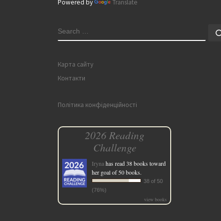
Powered by
Translate
SEARCH
Карта сайту
Контакти
Політика конфіденційності
2026 Reading
Challenge
Iryna
has read 38 books toward
her goal of 50 books.
38 of 50
(76%)
view books