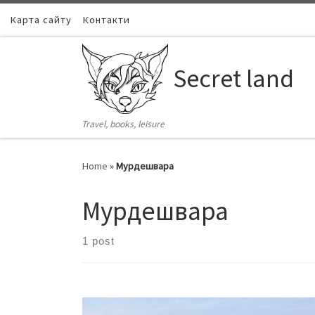
Карта сайту
Skip to content
Контакти
Secret land
Travel, books, leisure
Home
»
Мурдешвара
Мурдешвара
1 post