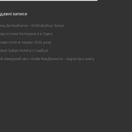
давні записи
лац Долмабахче – Dolmabahçe Sarayı
яд готелю Катерина II в Одесі
кове поле в червні 2026 року
ern Sultan Hotel в Стамбулі
й химерний світ» Кейм МакДоннелл – відгук про книгу