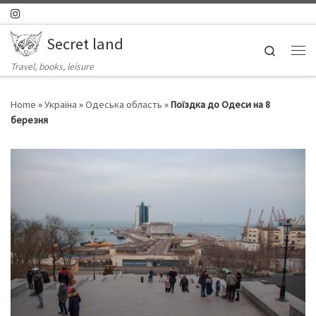
Skip to content
Secret land
Search
Ме
Travel, books, leisure
Home
»
Україна
»
Одеська область
»
Поїздка до Одеси на 8
березня