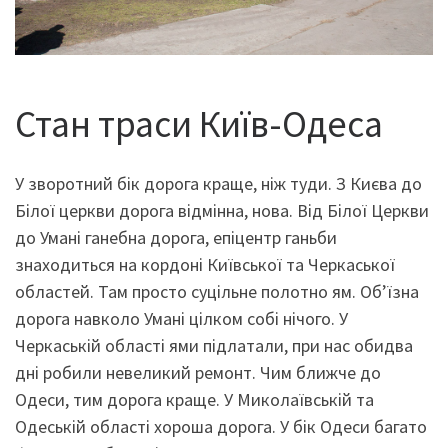
Стан траси Київ-Одеса
У зворотний бік дорога краще, ніж туди. З Києва до
Білої церкви дорога відмінна, нова. Від Білої Церкви
до Умані ганебна дорога, епіцентр ганьби
знаходиться на кордоні Київської та Черкаської
областей. Там просто суцільне полотно ям. Об’їзна
дорога навколо Умані цілком собі нічого. У
Черкаській області ями підлатали, при нас обидва
дні робили невеликий ремонт. Чим ближче до
Одеси, тим дорога краще. У Миколаївській та
Одеській області хороша дорога. У бік Одеси багато