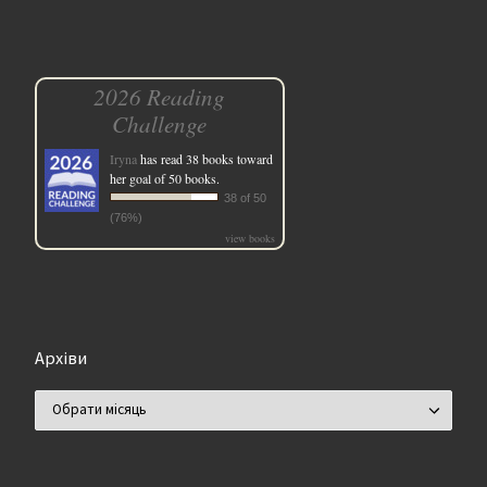
2026 Reading
Challenge
Iryna
has read 38 books toward
her goal of 50 books.
38 of 50
(76%)
view books
Архіви
Архіви