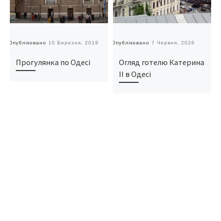
Опубліковано
10 Березня, 2019
Опубліковано
7 Червня, 2026
О
Прогулянка по Одесі
Огляд готелю Катерина
II в Одесі