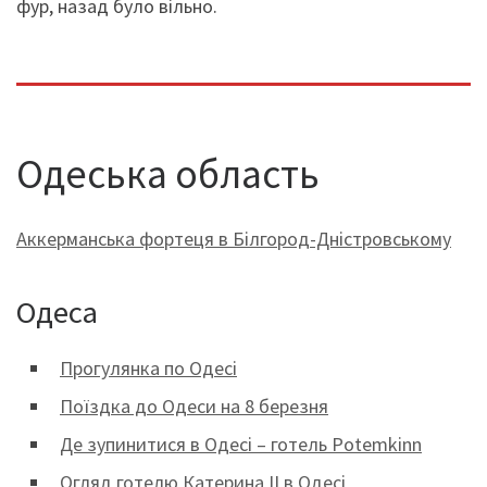
фур, назад було вільно.
Одеська область
Аккерманська фортеця в Білгород-Дністровському
Одеса
Прогулянка по Одесі
Поїздка до Одеси на 8 березня
Де зупинитися в Одесі – готель Potemkinn
Огляд готелю Катерина II в Одесі