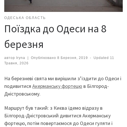
ОДЕСЬКА ОБЛАСТЬ
Поїздка до Одеси на 8
березня
автор
Iryna
|
Опубліковано
8 Березня, 2019
-
Updated
11
Травня, 2026
На березневі свята ми вирішили з’їздити до Одеси і
подивитися
Акерманську фортецю
в Білгород-
Дністровському.
Маршрут був такий: з Києва їдемо відразу в
Білгород-Дністровський дивитися Акерманську
фортецю, потім повертаємося до Одеси гуляти і