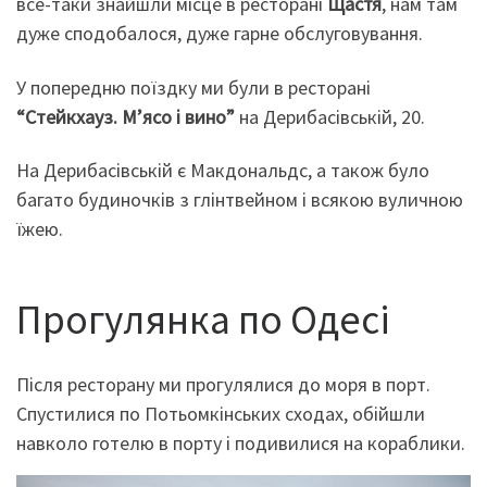
все-таки знайшли місце в ресторані
Щастя
, нам там
дуже сподобалося, дуже гарне обслуговування.
У попередню поїздку ми були в ресторані
“Стейкхауз. М’ясо і вино”
на Дерибасівській, 20.
На Дерибасівській є Макдональдс, а також було
багато будиночків з глінтвейном і всякою вуличною
їжею.
Прогулянка по Одесі
Після ресторану ми прогулялися до моря в порт.
Спустилися по Потьомкінських сходах, обійшли
навколо готелю в порту і подивилися на кораблики.