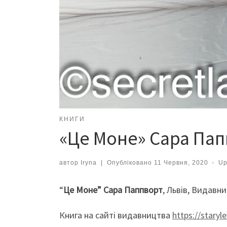
КНИГИ
«Це Моне» Сара Пап
автор
Iryna
|
Опубліковано
11 Червня, 2020
-
Up
“
Це Моне” Сара Паппворт
, Львів, Видавн
Книга на сайті видавництва
https://stary