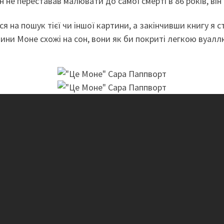
 не переставав малювати до самої смерті в 86 років, він
я на пошук тієї чи іншої картини, а закінчивши книгу я 
ини Моне схожі на сон, вони як би покриті легкою вуаллю