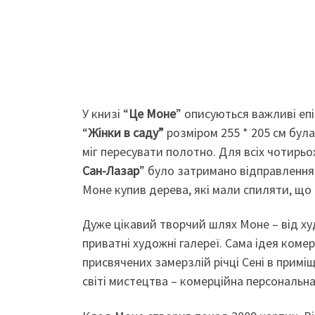
У книзі “
Це Моне
” описуються важливі епі
“
Жінки в саду”
розміром 255 * 205 см бул
міг пересувати полотно. Для всіх чотирьо
Сан-Лазар
” було затримано відправлення
Моне купив дерева, які мали спиляти, що 
Дуже цікавий творчий шлях Моне – від ху
приватні художні галереї. Сама ідея ком
присвячених замерзлій річці Сені в примі
світі мистецтва – комерційна персональна