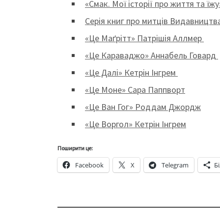
«Смак. Мої історії про життя та їжу
Серія книг про митців Видавництв
«Це Маґрітт» Патрішія Аллмер
«Це Караваджо» Аннабель Говард
«Це Далі» Кетрін Інгрем
«Це Моне» Сара Паппворт
«Це Ван Гог» Роддам Джордж
«Це Воргол» Кетрін Інгрем
Поширити це:
Facebook
X
Telegram
Б