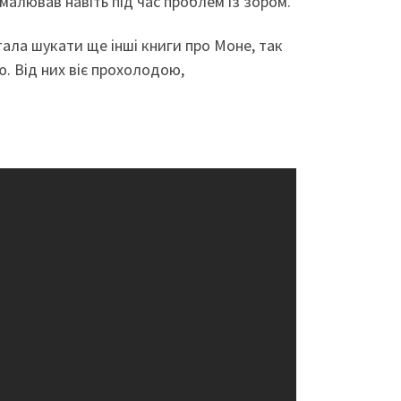
 малював навіть під час проблем із зором.
стала шукати ще інші книги про Моне, так
. Від них віє прохолодою,