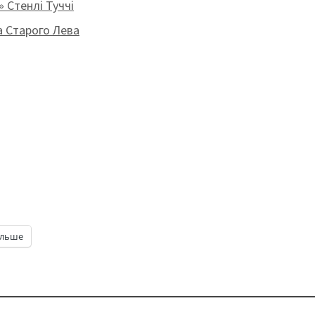
» Стенлі Туччі
а Старого Лева
ільше