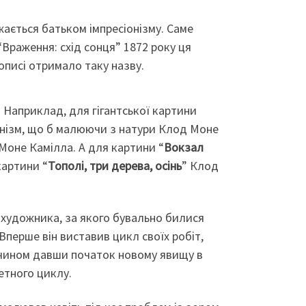
ається батьком імпресіонізму. Саме
“Враження: схід сонця” 1872 року ця
писі отримало таку назву.
. Наприклад, для гігантської картини
анізм, що б малюючи з натури Клод Моне
 Моне Камілла. А для картини “
Вокзал
картини “
Тополі, три дерева, осінь
” Клод
 художника, за якого бувально билися
перше він виставив цикл своїх робіт,
им чином давши початок новому явищу в
етного циклу.