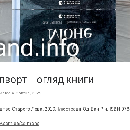
пворт – огляд книги
dated
4 Жовтня, 2025
ицтво Старого Лева, 2019. Ілюстрації Од Ван Рін. ISBN 978
lev.com.ua/ce-mone