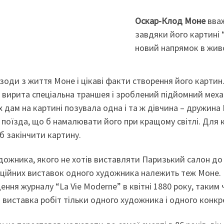
Оскар-Клод Моне
вваж
завдяки його картині 
новий напрямок в живо
зоди з життя Моне і цікаві факти створення його картин
а вирита спеціальна траншея і зроблений підйомний мех
х дам на картині позувала одна і та ж дівчина – дружина
 поїзда, що б намалювати його при кращому світлі. Для 
б закінчити картину.
дожника, якого не хотів виставляти Паризький салон до
ерційних виставок одного художника належить теж Моне. В
щення журналу “La Vie Moderne” в квітні 1880 року, так
 виставка робіт тільки одного художника і одного конкр