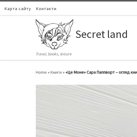
Карта сайту
Skip to content
Контакти
Secret land
Travel, books, leisure
Home
»
Книги
»
«Це Моне» Сара Паппворт – огляд кн