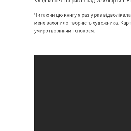
Клод Моне створив понад 2000 картин. Він
Читаючи цю книгу я раз у раз відволікалас
мене захопило творчість художника. Карт
умиротворінням і спокоєм.