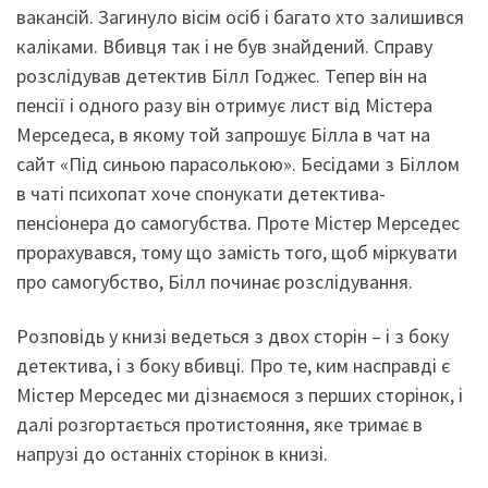
вакансій. Загинуло вісім осіб і багато хто залишився
каліками. Вбивця так і не був знайдений. Справу
розслідував детектив Білл Годжес. Тепер він на
пенсії і одного разу він отримує лист від Містера
Мерседеса, в якому той запрошує Білла в чат на
сайт «Під синьою парасолькою». Бесідами з Біллом
в чаті психопат хоче спонукати детектива-
пенсіонера до самогубства. Проте Містер Мерседес
прорахувався, тому що замість того, щоб міркувати
про самогубство, Білл починає розслідування.
Розповідь у книзі ведеться з двох сторін – і з боку
детектива, і з боку вбивці. Про те, ким насправді є
Містер Мерседес ми дізнаємося з перших сторінок, і
далі розгортається протистояння, яке тримає в
напрузі до останніх сторінок в книзі.