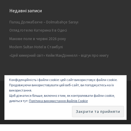
Недавні записи
Палац Долмабахче – Dolmabahçe Sarayı
Огляд готелю Катерина II в Одесі
Макове поле в червні 2026 року
Modern Sultan Hotel в Стамбулі
«Цей химерний світ» Кейм МакДоннелл – відгук про книгу
Конфіденційність і файли cookie: цей сайт використовує файли cookie.
Продовжуючи використовувати цей веб-сайт, ви погоджуєтесь на їх
© 2026
Secret land
–
All rights reserved | Logo by ArakayMajena
використання.
Щоб дізнатися більше, включно з тим, як контролювати файли cookie,
Designed with
Customizr Pro
–
Створено
дивіться тут:
Політика використання файлів Cookie