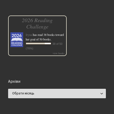
2026 Reading
Challenge
Iryna
has read 38 books toward
her goal of 50 books.
38 of 50
(76%)
view books
Архіви
Архіви