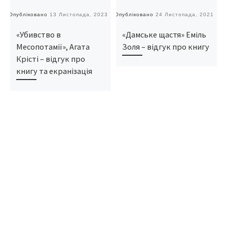
Опубліковано
13 Листопада, 2023
Опубліковано
24 Листопада, 2021
О
«Убивство в
«Дамське щастя» Еміль
Месопотамії», Агата
Золя – відгук про книгу
Крісті – відгук про
книгу та екранізація