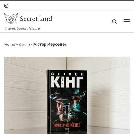
Skip to content
Secret land
Search
Ме
Travel, books, leisure
Home
»
Книги
»
Містер Мерседес