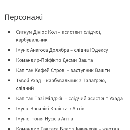
Персонажі
Сигнум Дініос Кол – асистент слідчої,
карбувальник
Імуніс Анагоса Долябра – слідча Юдексу
Командир-Пріфікто Десми Вашта
Капітан Кефей Строві – заступник Вашти
Тувей Ухад – карбувальник з Талаґрею,
слідчий
Капітан Тазі Мілджін – слідчий асистент Ухада
Імуніс Василікі Каліста з Аптів
Імуніс Ітонія Нусіс з Аптів
Командир Тактаса Блас з Інженерів – жертва