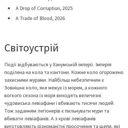
A Drop of Corruption, 2025
A Trade of Blood, 2026
Світоустрій
Події відбуваються у Ханумській імперії. Імперія
поділена на кола та кантони. Кожне коло огорожено
захисними мурами. Найбільш небезпечним є
Зовнішнє коло, яке межує із морем, а кожного
вогкого сезона із моря виходять величезні
чудовиська левіафани і вбивають тисячи людей.
Тож заданням легіонерів є пильнувати мури та
вбивати левіафанів. А з крові левіафанів
виготовляють різноманітні просочення та щепи, які