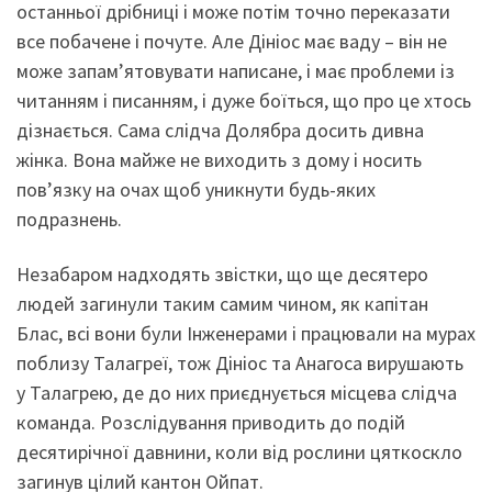
останньої дрібниці і може потім точно переказати
все побачене і почуте. Але Дініос має ваду – він не
може запам’ятовувати написане, і має проблеми із
читанням і писанням, і дуже боїться, що про це хтось
дізнається. Сама слідча Долябра досить дивна
жінка. Вона майже не виходить з дому і носить
пов’язку на очах щоб уникнути будь-яких
подразнень.
Незабаром надходять звістки, що ще десятеро
людей загинули таким самим чином, як капітан
Блас, всі вони були Інженерами і працювали на мурах
поблизу Талагреї, тож Дініос та Анагоса вирушають
у Талагрею, де до них приєднується місцева слідча
команда. Розслідування приводить до подій
десятирічної давнини, коли від рослини цяткоскло
загинув цілий кантон Ойпат.