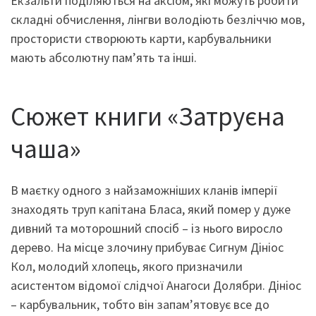
Екзальти поділяються на аксіом, які можуть робити
складні обчислення, лінгви володіють безліччю мов,
простористи створюють карти, карбувальники
мають абсолютну пам’ять та інші.
Сюжет книги «Затруєна
чаша»
В маєтку одного з найзаможніших кланів імперії
знаходять труп капітана Бласа, який помер у дуже
дивний та моторошний спосіб – із нього виросло
дерево. На місце злочину прибуває Сигнум Дініос
Кол, молодий хлопець, якого призначили
асистентом відомої слідчої Анагоси Долябри. Дініос
– карбувальник, тобто він запам’ятовує все до