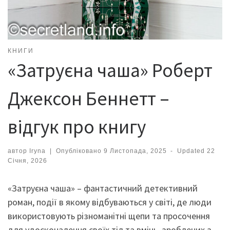
КНИГИ
«Затруєна чаша» Роберт
Джексон Беннетт –
відгук про книгу
автор
Iryna
|
Опубліковано
9 Листопада, 2025
-
Updated
22
Січня, 2026
«Затруєна чаша» – фантастичний детективний
роман, події в якому відбуваються у світі, де люди
використовують різноманітні щепи та просочення
для удосконалення своїх тіл та вмінь, зроблених з