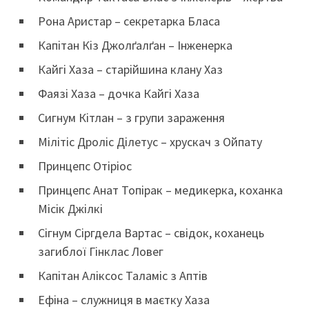
Рона Аристар – секретарка Бласа
Капітан Кіз Джолґалґан – Інженерка
Кайгі Хаза – старійшина клану Хаз
Фаязі Хаза – дочка Кайгі Хаза
Сигнум Кітлан – з групи зараження
Мілітіс Дроліс Ділетус – хрускач з Ойпату
Принцепс Отіріос
Принцепс Анат Топірак – медикерка, коханка
Місік Джілкі
Сігнум Сіргдела Вартас – свідок, коханець
загиблої Гінклас Ловег
Капітан Аліксос Таламіс з Аптів
Ефіна – служниця в маєтку Хаза