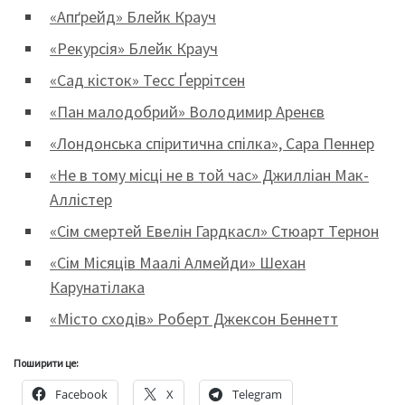
«Апґрейд» Блейк Крауч
«Рекурсія» Блейк Крауч
«Сад кісток» Тесс Ґеррітсен
«Пан малодобрий» Володимир Аренєв
«Лондонська спіритична спілка», Сара Пеннер
«Не в тому місці не в той час» Джилліан Мак-
Аллістер
«Сім смертей Евелін Гардкасл» Стюарт Тернон
«Сім Місяців Маалі Алмейди» Шехан
Карунатілака
«Місто сходів» Роберт Джексон Беннетт
Поширити це:
Facebook
X
Telegram