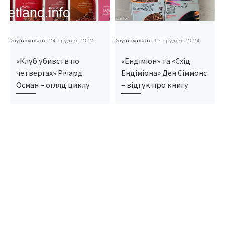
Опубліковано
24 Грудня, 2025
Опубліковано
17 Грудня, 2024
О
«Клуб убивств по
«Ендіміон» та «Схід
четвергах» Річард
Ендіміона» Ден Сіммонс
Осман – огляд циклу
– відгук про книгу