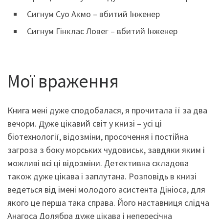
Сигнум Суо Акмо – вбитий Інженер
Сигнум Гінклас Ловег – вбитий Інженер
Мої враження
Книга мені дуже сподобалася, я прочитала її за два
вечори. Дуже цікавий світ у книзі – усі ці
біотехнології, відозміни, просочення і постійна
загроза з боку морських чудовиськ, завдяки яким і
можливі всі ці відозміни. Детективна складова
також дуже цікава і заплутана. Розповідь в книзі
ведеться від імені молодого асистента Дініоса, для
якого це перша така справа. Його наставниця слідча
Анагоса Долябра дуже цікава і непересічна