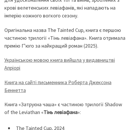
крові велетенських левіафанів, які нападають на
імперію кожного вогкого сезону.
Оригінальна назва The Tainted Cup, книга є першою
частиною трилогії «Тінь левіафана». Книга отримала
премію Г’юго за найкращий роман (2025).
Українською мовою книга вийшла у видавництві
Апріорі
Книга на сайті письменника Роберта Джексона
Беннетта
Книга «Затруєна чаша» є частиною трилогії Shadow
of the Leviathan «
Тінь левіафана
»:
The Tainted Cup, 2024