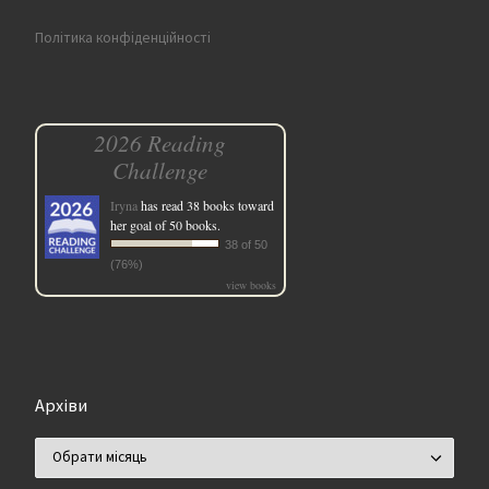
Політика конфіденційності
2026 Reading
Challenge
Iryna
has read 38 books toward
her goal of 50 books.
38 of 50
(76%)
view books
Архіви
Архіви