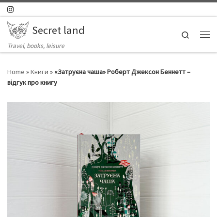
Skip to content
Secret land
Search
Ме
Travel, books, leisure
Home
»
Книги
»
«Затруєна чаша» Роберт Джексон Беннетт –
відгук про книгу