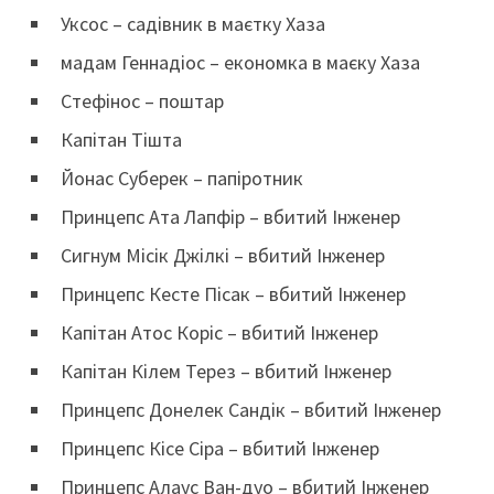
Уксос – садівник в маєтку Хаза
мадам Геннадіос – економка в маєку Хаза
Стефінос – поштар
Капітан Тішта
Йонас Суберек – папіротник
Принцепс Ата Лапфір – вбитий Інженер
Сигнум Місік Джілкі – вбитий Інженер
Принцепс Кесте Пісак – вбитий Інженер
Капітан Атос Коріс – вбитий Інженер
Капітан Кілем Терез – вбитий Інженер
Принцепс Донелек Сандік – вбитий Інженер
Принцепс Кісе Сіра – вбитий Інженер
Принцепс Алаус Ван-дуо – вбитий Інженер