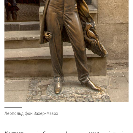
Леопольд фон Захер-Мазох