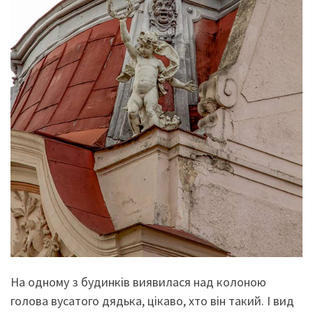
На одному з будинків виявилася над колоною
голова вусатого дядька, цікаво, хто він такий. І вид