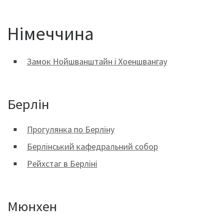
Німеччина
Замок Нойшванштайн і Хоеншвангау
Берлін
Прогулянка по Берліну
Берлінський кафедральний собор
Рейхстаг в Берліні
Мюнхен