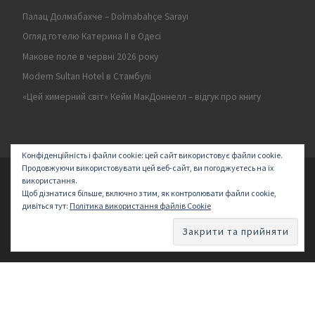
Палац Долмабахче – Dolmabahçe Sarayı
Огляд готелю Катерина II в Одесі
Макове поле в червні 2026 року
Modern Sultan Hotel в Стамбулі
«Цей химерний світ» Кейм МакДоннелл – відгук про книгу
Конфіденційність і файли cookie: цей сайт використовує файли cookie.
Продовжуючи використовувати цей веб-сайт, ви погоджуєтесь на їх
© 2026
Secret land
–
All rights reserved | Logo by ArakayMajena
використання.
Щоб дізнатися більше, включно з тим, як контролювати файли cookie,
Designed with
Customizr Pro
–
Створено
дивіться тут:
Політика використання файлів Cookie