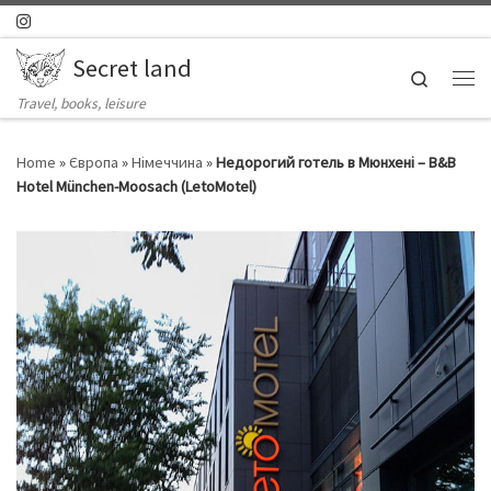
Skip to content
Secret land
Search
Ме
Travel, books, leisure
Home
»
Європа
»
Німеччина
»
Недорогий готель в Мюнхені – B&B
Hotel München-Moosach (LetoMotel)