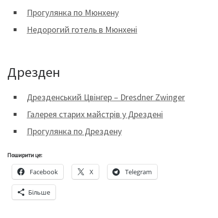
Прогулянка по Мюнхену
Недорогий готель в Мюнхені
Дрезден
Дрезденський Цвінгер – Dresdner Zwinger
Галерея старих майстрів у Дрездені
Прогулянка по Дрездену
Поширити це:
Facebook
X
Telegram
Більше