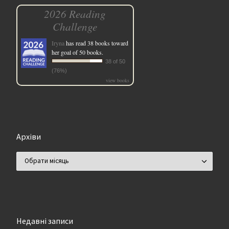
2026 Reading
Challenge
Iryna
has read 38 books toward
her goal of 50 books.
38 of 50
(76%)
view books
Архіви
Архіви
Недавні записи