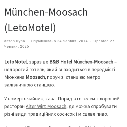
München-Moosach
(LetoMotel)
автор
Iryna
|
Опубліковано
24 Червня, 2014
-
Updated
27
Червня, 2025
LetoMotel
, зараз це
B&B Hotel München-Moosach
–
недорогий готель, який знаходиться в передмісті
Мюнхена
Moosach
, поруч зі станцією метро і
залізничною станцією.
У номері є чайник, кава. Поряд з готелем є хороший
ресторан
Alter Wirt Moosach
, де можна спробувати
різні види традиційних сосисок і місцеве пиво.