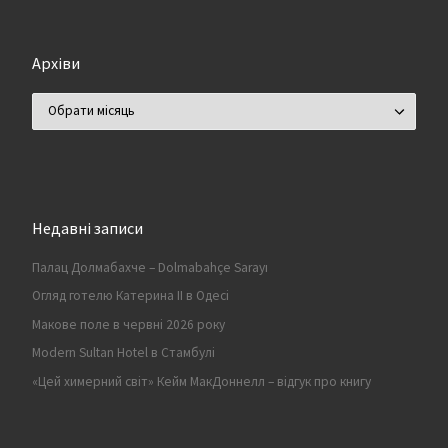
Архіви
Архіви
Недавні записи
Палац Долмабахче – Dolmabahçe Sarayı
Огляд готелю Катерина II в Одесі
Макове поле в червні 2026 року
Modern Sultan Hotel в Стамбулі
«Цей химерний світ» Кейм МакДоннелл – відгук про книгу