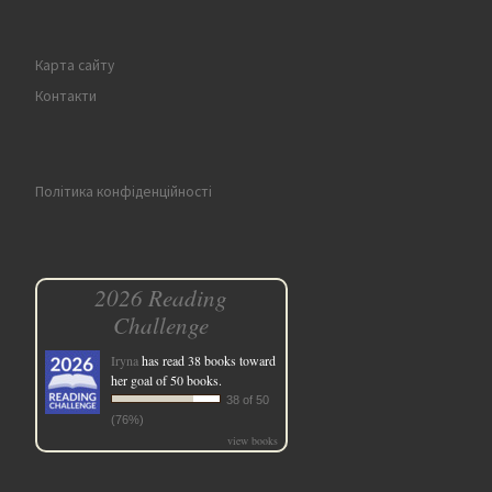
Карта сайту
Контакти
Політика конфіденційності
2026 Reading
Challenge
Iryna
has read 38 books toward
her goal of 50 books.
38 of 50
(76%)
view books