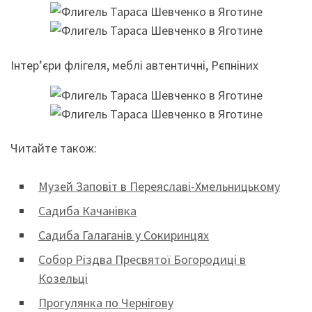
Інтер’єри флігеля, меблі автентичні, Рєпніних
Читайте також:
Музей Заповіт в Переяславі-Хмельницькому
Садиба Качанівка
Садиба Галаганів у Сокиринцях
Собор Різдва Пресвятої Богородиці в
Козельці
Прогулянка по Чернігову