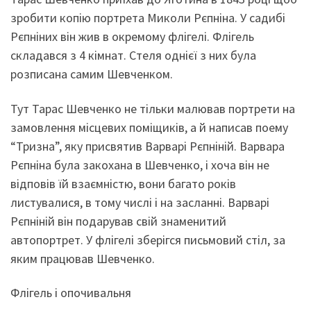
зробити копію портрета Миколи Рєпніна. У садибі
Рєпніних він жив в окремому флігелі. Флігель
складався з 4 кімнат. Стеля однієї з них була
розписана самим Шевченком.
Тут Тарас Шевченко не тільки малював портрети на
замовлення місцевих поміщиків, а й написав поему
“Тризна”, яку присвятив Варварі Рєпніній. Варвара
Рєпніна була закохана в Шевченко, і хоча він не
відповів їй взаємністю, вони багато років
листувалися, в тому числі і на засланні. Варварі
Рєпніній він подарував свій знаменитий
автопортрет. У флігелі зберігся письмовий стіл, за
яким працював Шевченко.
Флігель і опочивальня