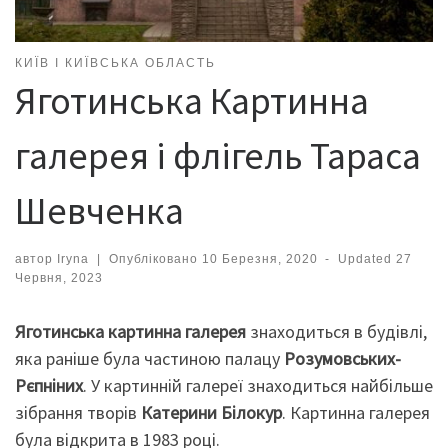
КИЇВ І КИЇВСЬКА ОБЛАСТЬ
Яготинська Картинна
галерея і флігель Тараса
Шевченка
автор
Iryna
|
Опубліковано
10 Березня, 2020
-
Updated
27
Червня, 2023
Яготинська картинна галерея
знаходиться в будівлі,
яка раніше була частиною палацу
Розумовських-
Рєпніних
. У картинній галереї знаходиться найбільше
зібрання творів
Катерини Білокур
. Картинна галерея
була відкрита в 1983 році.