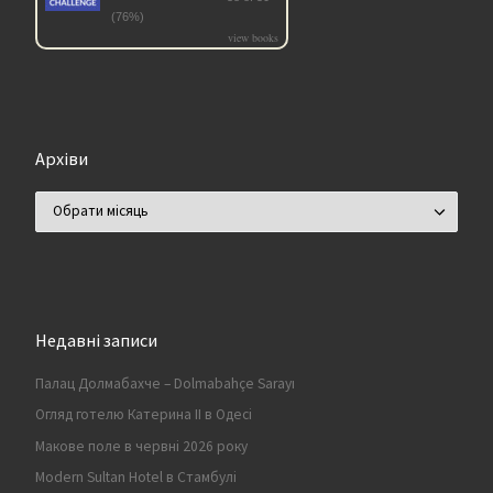
(76%)
view books
Архіви
Архіви
Недавні записи
Палац Долмабахче – Dolmabahçe Sarayı
Огляд готелю Катерина II в Одесі
Макове поле в червні 2026 року
Modern Sultan Hotel в Стамбулі