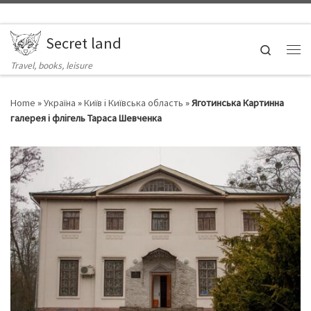
Skip to content
Secret land
Search
Ме
Travel, books, leisure
Home
»
Україна
»
Київ і Київська область
»
Яготинська Картинна
галерея і флігель Тараса Шевченка