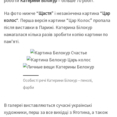
роботи
Катерини Білокур
– більше 70 робіт.
На фото нижче “
Щастя
” і незакінчена картина “
Цар
колос
“. Перша версія картини “Цар Колос” пропала
після виставки в Парижі. Катерина Білокур
намагалася кілька разів зробити копію картини по
пам’яті.
Особисті речі Катерини Білокур – пензлі,
фарби
В галереї виставляються сучасні українські
художники, перш за все вихідці з Яготина, а також