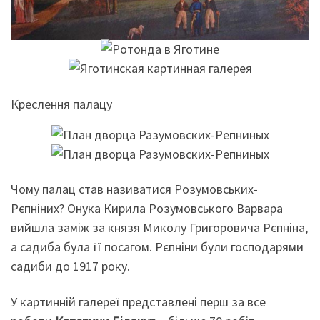
Креслення палацу
Чому палац став називатися Розумовських-
Рєпніних? Онука Кирила Розумовського Варвара
вийшла заміж за князя Миколу Григоровича Рєпніна,
а садиба була її посагом. Рєпніни були господарями
садиби до 1917 року.
У картинній галереї представлені перш за все