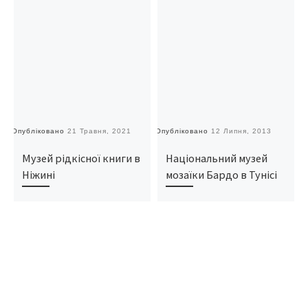
Опубліковано
21 Травня, 2021
Опубліковано
12 Липня, 2013
О
Музей рідкісної книги в
Національний музей
Ніжині
мозаїки Бардо в Тунісі