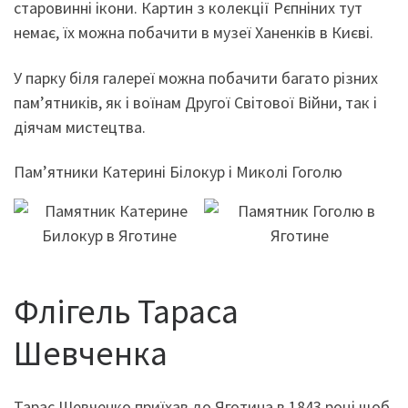
старовинні ікони. Картин з колекції Рєпніних тут
немає, їх можна побачити в музеї Ханенків в Києві.
У парку біля галереї можна побачити багато різних
пам’ятників, як і воїнам Другої Світової Війни, так і
діячам мистецтва.
Пам’ятники Катерині Білокур і Миколі Гоголю
Флігель Тараса
Шевченка
Тарас Шевченко приїхав до Яготина в 1843 році щоб