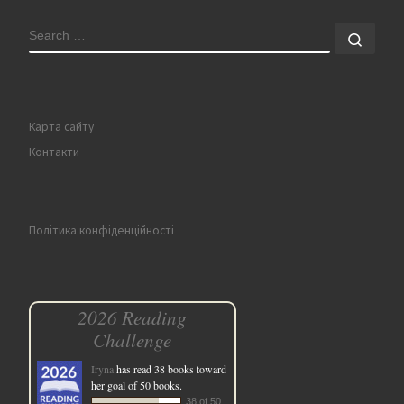
SEARCH
Sear
Карта сайту
Контакти
Політика конфіденційності
2026 Reading
Challenge
Iryna
has read 38 books toward
her goal of 50 books.
38 of 50