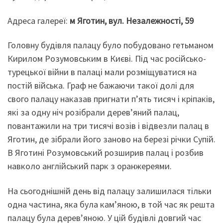
Адреса галереї:
м Яготин, вул. Незалежності, 59
Головну будівля палацу було побудовано гетьманом
Кирилом Розумовським в Києві. Під час російсько-
турецької війни в палаці мали розміщуватися на
постій війська. Граф не бажаючи такої долі для
свого палацу наказав пригнати п’ять тисяч і кріпаків,
які за одну ніч розібрали дерев’яний палац,
повантажили на три тисячі возів і відвезли палац в
Яготин, де зібрали його заново на березі річки Супій.
В Яготині Розумовський розширив палац і розбив
навколо англійський парк з оранжереями.
На сьогоднішній день від палацу залишилася тільки
одна частина, яка була кам’яною, в той час як решта
палацу була дерев’яною. У цій будівлі довгий час