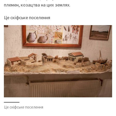
племен, козацтва на цих землях.
Це скіфське поселення
Це скіфське поселення