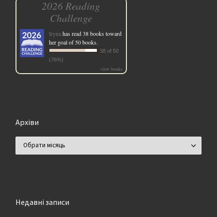
2026 Reading
Challenge
Iryna
has read 38 books toward
her goal of 50 books.
38 of 50
(76%)
view books
Архіви
Архіви
Недавні записи