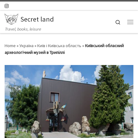
Skip to content
Secret land
Search
Ме
Travel, books, leisure
Home
»
Україна
»
Київ і Київська область
»
Київський обласний
археологічний музей в Трипіллі