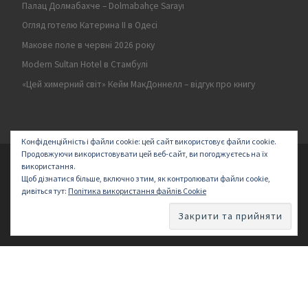
Палац Долмабахче – Dolmabahçe Sarayı
Огляд готелю Катерина II в Одесі
Макове поле в червні 2026 року
Modern Sultan Hotel в Стамбулі
«Цей химерний світ» Кейм МакДоннелл – відгук про книгу
Конфіденційність і файли cookie: цей сайт використовує файли cookie.
Продовжуючи використовувати цей веб-сайт, ви погоджуєтесь на їх
© 2026
Secret land
–
All rights reserved | Logo by ArakayMajena
використання.
Щоб дізнатися більше, включно з тим, як контролювати файли cookie,
Designed with
Customizr Pro
–
Створено
дивіться тут:
Політика використання файлів Cookie