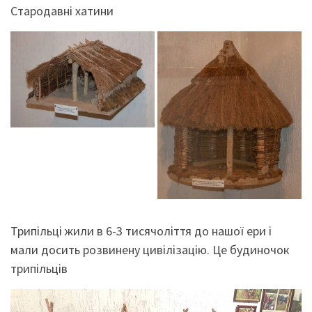
Стародавні хатини
Трипільці жили в 6-3 тисячоліття до нашої ери і
мали досить розвинену цивілізацію. Це будиночок
трипільців