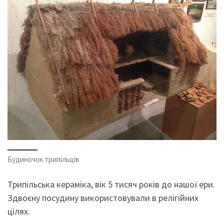
Будиночок трипільців
Трипільська кераміка, вік 5 тисяч років до нашої ери.
Здвоєну посудину використовували в релігійних
цілях.