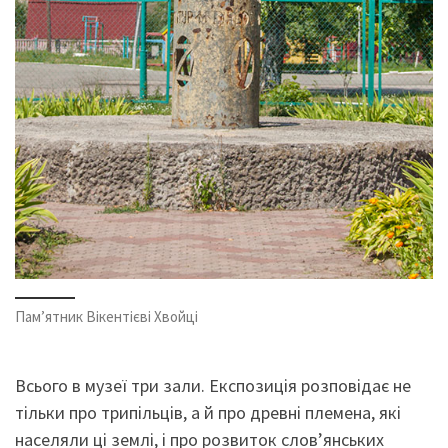
Пам’ятник Вікентієві Хвойці
Всього в музеї три зали. Експозиція розповідає не
тільки про трипільців, а й про древні племена, які
населяли ці землі, і про розвиток слов’янських