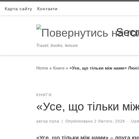
Skip to content
Карта сайту
Контакти
Secr
Travel, books, leisure
Home
»
Книги
»
«Усе, що тільки між нами» Люсі
КНИГИ
«Усе, що тільки мі
автор
Iryna
|
Опубліковано
2 Лютого, 2026
-
Up
«Усе, що тільки між нами» – друга к