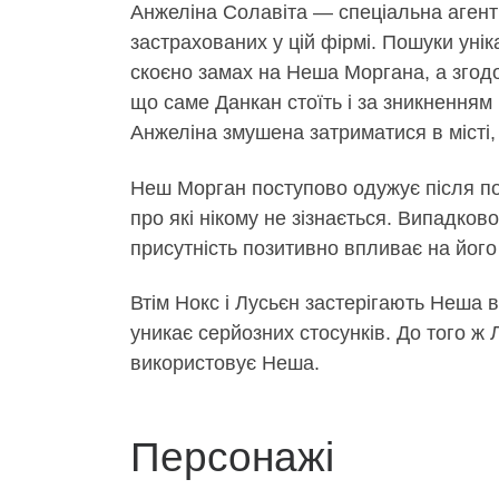
Анжеліна Солавіта — спеціальна агентк
застрахованих у цій фірмі. Пошуки уні
скоєно замах на Неша Моргана, а згодо
що саме Данкан стоїть і за зникненням 
Анжеліна змушена затриматися в місті
Неш Морган поступово одужує після пор
про які нікому не зізнається. Випадково
присутність позитивно впливає на йог
Втім Нокс і Лусьєн застерігають Неша в
уникає серйозних стосунків. До того ж
використовує Неша.
Персонажі