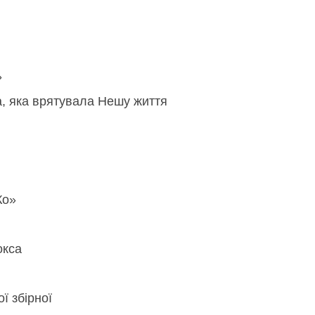
»
, яка врятувала Нешу життя
Ко»
окса
ї збірної