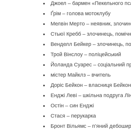
Джоел – бармен «Пекельного пс
Ґрім – голова мотоклубу
Мелвін Мерто – неявник, злочин
Стьюї Кребб – злочинець, поміч
Венделл Бейкер – злочинець, по
Трой Вінслоу – поліцейський
Йоланда Суарес – соціальний п
містер Майклз – вчитель
Доріс Бейкон – власниця Бейкон
Енджі Леві – шкільна подруга Лі
Остін – син Енджі
Стася – перукарка
Бронт Вільямс – п’яний дебоши