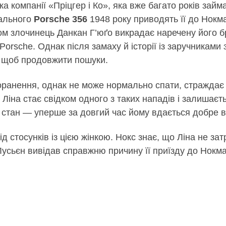
а компанії «Пріцгер і Ко», яка вже багато років займ
кального
Porsche 356
1948 року приводять її до Нокма
м злочинець Данкан Г’юґо викрадає наречену його бр
Porsche. Однак після замаху й історії із заручниками 
, щоб продовжити пошуки.
анення, однак не може нормально спати, страждає ві
 Ліна стає свідком одного з таких нападів і залишаєть
о стан — уперше за довгий час йому вдається добре 
ід стосунків із цією жінкою. Нокс знає, що Ліна не за
 Лусьєн вивідав справжню причину її приїзду до Нокм