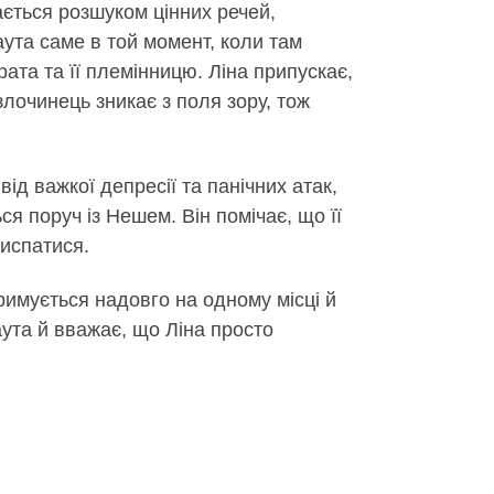
ається розшуком цінних речей,
ута саме в той момент, коли там
ата та її племінницю. Ліна припускає,
злочинець зникає з поля зору, тож
д важкої депресії та панічних атак,
ся поруч із Нешем. Він помічає, що її
виспатися.
тримується надовго на одному місці й
аута й вважає, що Ліна просто