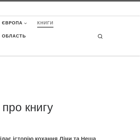
ЄВРОПА
КНИГИ
Search
А ОБЛАСТЬ
 про книгу
відає історію кохання Ліни та Неша