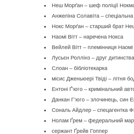
Неш Морґан – шеф поліції Нокм
Анжеліна Солавіта – спеціальна а
Нокс Морґан – старший брат Неш
Наомі Вітт – наречена Нокса
Вейлей Вітт – племінниця Наомі
Лусьєн Роллінз – друг дитинств
Слоан – бібліотекарка
місис Дженьюері Твіді – літня б
Ентоні Ґ’юго – кримінальний авт
Данкан Г’юго – злочинець, син Е
Сональ Айдлер – спецагентка 
Нолам Ґрем – федеральний м
сержант Ґрейв Гоппер