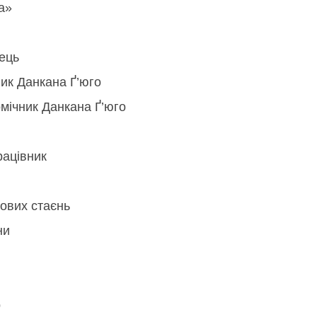
а»
ець
ник Данкана Ґ’юго
мічник Данкана Ґ’юго
рацівник
ових стаєнь
ни
р