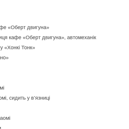
афе «Оберт двигуна»
иця кафе «Оберт двигуна», автомеханік
у «Хонкі Тонк»
іно»
мі
мі, сидить у в’язниці
аомі
и