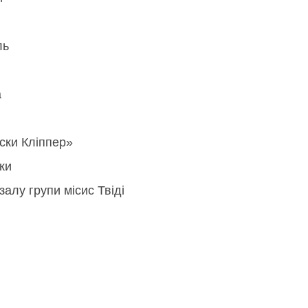
ль
а
ски Кліппер»
ки
залу групи місис Твіді