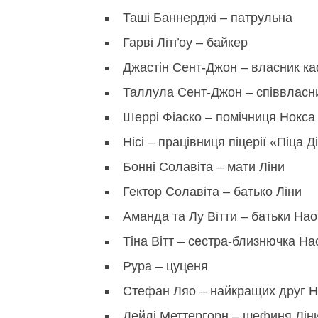
Таші Баннерджі – патрульна
Гарві Літґоу – байкер
Джастін Сент-Джон – власник к
Таллула Сент-Джон – співвласн
Шеррі Фіаско – помічниця Нокса 
Нісі – працівниця піцерії «Піца Д
Бонні Солавіта – мати Ліни
Гектор Солавіта – батько Ліни
Аманда та Лу Вітти – батьки Нао
Тіна Вітт – сестра-близнючка Нао
Рура – цуценя
Стефан Ляо – найкращих друг Н
Дейлі Меттергорн – шефиня Лін