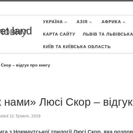
УКРАЇНА
АЗІЯ
АФРИКА
et land
КАРТА САЙТУ
ЛЬВІВ ТА ЛЬВІВСЬК
КИЇВ ТА КИЇВСЬКА ОБЛАСТЬ
 Скор – відгук про книгу
ж нами» Люсі Скор – відгук
dated
11 Травня, 2026
нига з Нокмаутської трилогії Люсі Скор, яка розпо