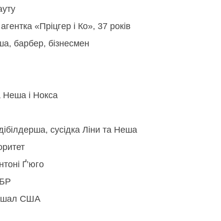
ауту
гентка «Пріцгер і Ко», 37 років
а, барбер, бізнесмен
а Неша і Нокса
одібілдерша, сусідка Ліни та Неша
оритет
нтоні Ґ’юго
ФБР
аршал США