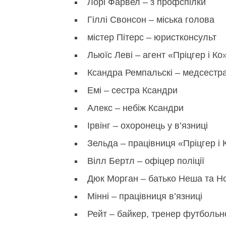
Лорі Фарвел – з профспілки
Гіллі Свонсон – міська голова
містер Пітерс – юристконсульт
Льюїс Леві – агент «Пріцгер і Ко
Ксандра Ремпальскі – медсестра
Емі – сестра Ксандри
Алекс – небіж Ксандри
Ірвінг – охоронець у в’язниці
Зельда – працівниця «Пріцгер і 
Вілл Бертл – офіцер поліції
Дюк Морган – батько Неша та Н
Мінні – працівниця в’язниці
Рейт – байкер, тренер футбольно