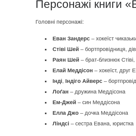
Персонажі книги 
Головні персонажі:
Еван Зандерс
– хокеїст чиказьк
Стіві Шей
– бортпровідниця, дів
Раян Шей
– брат-близнюк Стіві
Елай Меддісон
– хокеїст, друг 
Інді
,
Індіго Айверс
– бортпровід
Лоґан
– дружина Меддісона
Ем-Джей
– син Меддісона
Елла Джо
– дочка Меддісона
Ліндсі
– сестра Евана, юристка