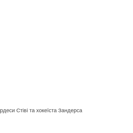
рдеси Стіві та хокеїста Зандерса