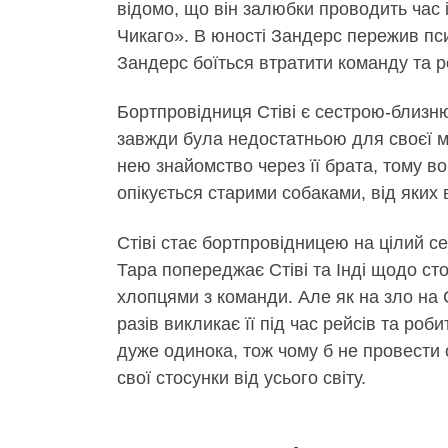
відомо, що він залюбки проводить час 
Чикаго». В юності Зандерс пережив псих
Зандерс боїться втратити команду та 
Бортпровідниця Стіві є сестрою-близню
завжди була недостатньою для своєї ма
нею знайомство через її брата, тому в
опікується старими собаками, від яких
Стіві стає бортпровідницею на цілий 
Тара попереджає Стіві та Інді щодо сто
хлопцями з команди. Але як на зло на С
разів викликає її під час рейсів та роб
дуже одинока, тож чому б не провести о
свої стосунки від усього світу.