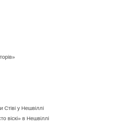
торів»
и Стіві у Нешвіллі
то віскі» в Нешвіллі