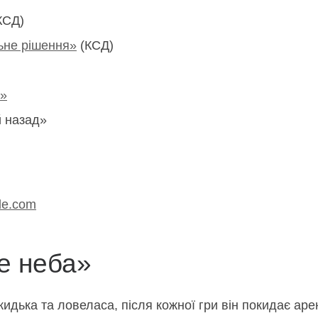
КСД)
ьне рішення»
(КСД)
і»
й назад»
rde.com
е неба»
кидька та ловеласа, після кожної гри він покидає ар