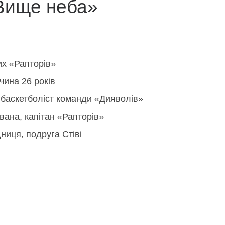
«Вище неба»
их «Рапторів»
чина 26 років
, баскетболіст команди «Дияволів»
Евана, капітан «Рапторів»
ниця, подруга Стіві