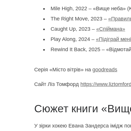
Mile High, 2022 – «Вище неба» (
The Right Move, 2023 –
«Правил
Caught Up, 2023 –
«Спіймана»
Play Along, 2024 –
«Підіграй мен
Rewind It Back, 2025 – «Відмота
Серія «Місто вітрів» на
goodreads
Сайт Ліз Томфорд
https://www.liztomfo
Сюжет книги «Вищ
У зірки хокею Евана Зандерса імідж по