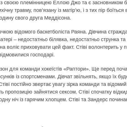
із своєю племінницею Еллою Джо та є засновником бл
ічну травму, пов’язану із матір’ю, і з тих пір боїтьс
родину свого друга Меддісона.
чкою відомого баскетболіста Раяна. Дівчина стражда
тері – недостатньо білявка, недостатньо струнка та
она воліє приховувати цей факт. Стіві волонтерить у 
 відмовилися господарі.
сезон для команди хокеїстів «Раптори». Ще перед по
сунків із спортсменами. Дівчат звільнять, якщо їх буд
тіві постійно звертає увагу зірка команди та відоми
ить пропозицію зайнятися сексом. Стіві спочатку відк
дну ніч із гарячим хлопцем. Стіві та Зандерс почина