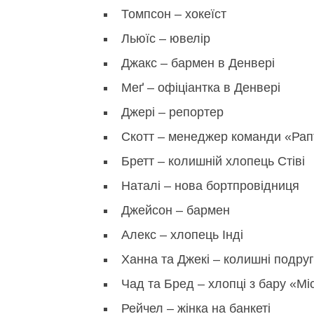
Томпсон – хокеїст
Льюїс – ювелір
Джакс – бармен в Денвері
Меґ – офіціантка в Денвері
Джері – репортер
Скотт – менеджер команди «Рап
Бретт – колишній хлопець Стіві
Наталі – нова бортпровідниця
Джейсон – бармен
Алекс – хлопець Інді
Ханна та Джекі – колишні подруг
Чад та Бред – хлопці з бару «Міс
Рейчел – жінка на банкеті