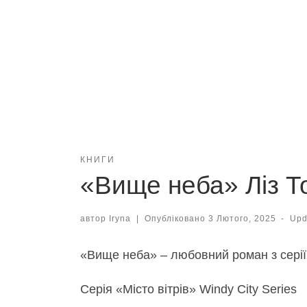
КНИГИ
«Вище неба» Ліз То
автор
Iryna
|
Опубліковано
3 Лютого, 2025
-
Up
«Вище неба» – любовний роман з серії 
Серія «Місто вітрів» Windy City Series