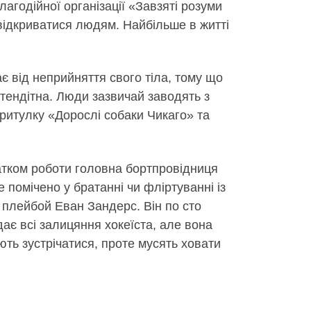
агодійної організації «Завзяті розуми
я відкриватися людям. Найбільше в житті
є від неприйняття свого тіла, тому що
 тендітна. Люди зазвичай заводять з
притулку «Дорослі собаки Чикаго» та
чатком роботи головна бортпровідниця
е помічено у братанні чи фліртуванні із
й плейбой Еван Зандерс. Він по сто
идає всі залицяння хокеїста, але вона
ють зустрічатися, проте мусять ховати