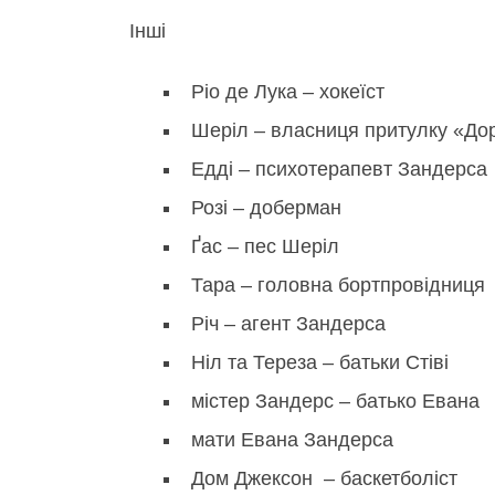
Інші
Ріо де Лука – хокеїст
Шеріл – власниця притулку «Дор
Едді – психотерапевт Зандерса
Розі – доберман
Ґас – пес Шеріл
Тара – головна бортпровідниця
Річ – агент Зандерса
Ніл та Тереза – батьки Стіві
містер Зандерс – батько Евана
мати Евана Зандерса
Дом Джексон – баскетболіст