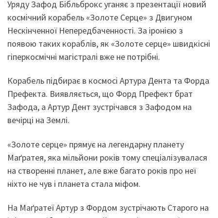
Уряду Зафод Бібльброкс уганяє з презентації новий
космічний корабель «Золоте Серце» з Двигуном
Нескінченної Непередбаченності. За іронією з
появою таких кораблів, як «Золоте серце» швидкісні
гіперкосмічні магістралі вже не потрібні.
Корабель підбирає в космосі Артура Дента та Форда
Префекта. Виявляється, що Форд Префект брат
Зафода, а Артур Дент зустрічався з Зафодом на
вечірці на Землі.
«Золоте серце» прямує на легендарну планету
Маґратея, яка мільйони років тому спеціалізувалася
на створенні планет, але вже багато років про неї
ніхто не чув і планета стала міфом.
На Маґратеї Артур з Фордом зустрічають Старого на