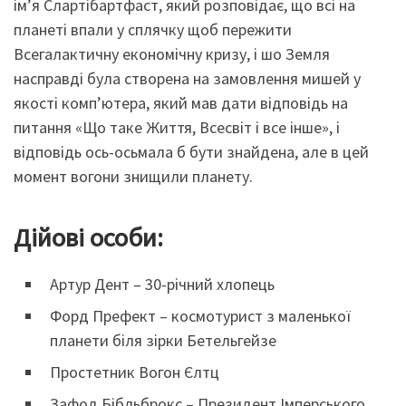
ім’я Слартібартфаст, який розповідає, що всі на
планеті впали у сплячку щоб пережити
Всегалактичну економічну кризу, і шо Земля
насправді була створена на замовлення мишей у
якості комп’ютера, який мав дати відповідь на
питання «Що таке Життя, Всесвіт і все інше», і
відповідь ось-осьмала б бути знайдена, але в цей
момент вогони знищили планету.
Дійові особи:
Артур Дент – 30-річний хлопець
Форд Префект – космотурист з маленької
планети біля зірки Бетельгейзе
Простетник Вогон Єлтц
Зафод Бібльброкс – Президент Імперського