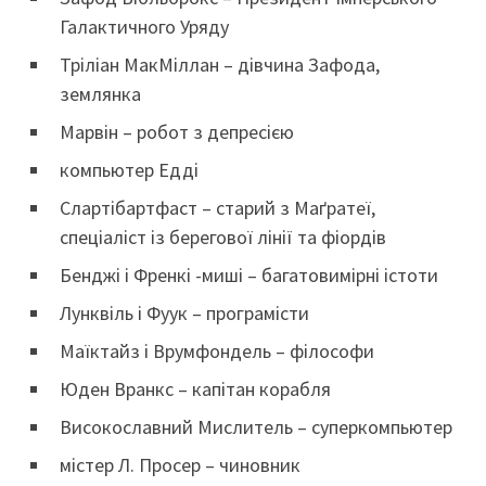
Галактичного Уряду
Тріліан МакМіллан – дівчина Зафода,
землянка
Марвін – робот з депресією
компьютер Едді
Слартібартфаст – старий з Маґратеї,
спеціаліст із берегової лінії та фіордів
Бенджі і Френкі -миші – багатовимірні істоти
Лунквіль і Фуук – програмісти
Маїктайз і Врумфондель – філософи
Юден Вранкс – капітан корабля
Високославний Мислитель – суперкомпьютер
містер Л. Просер – чиновник