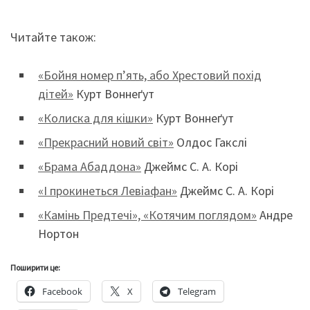
Читайте також:
«Бойня номер п’ять, або Хрестовий похід
дітей»
Курт Воннеґут
«Колиска для кішки»
Курт Воннеґут
«Прекрасний новий світ»
Олдос Гакслі
«Брама Абаддона»
Джеймс С. А. Корі
«І прокинеться Левіафан»
Джеймс С. А. Корі
«Камінь Предтечі», «Котячим поглядом»
Андре
Нортон
Поширити це:
Facebook
X
Telegram