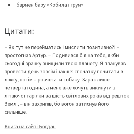
бармен бару «Кобила і грум»
Цитати:
– Як тут не перейматись і мислити позитивно?! –
простогнав Артур. – Подивився б я на тебе, якби
сьогодні зранку знищили твою планету. Я планував
провести день зовсім інакше: спочатку почитати в
ліжку, потім – розчесати собаку. Зараз лише
четверта година, а мене вже хочуть викинути з
літаючої тарілки за шість світлових років від решток
Землі, – він захрипів, бо вогон затиснув його
сильніше.
Книга на сайті Богдан