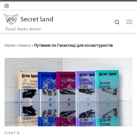
Skip to content
Secret land
Search
Ме
Travel, books, leisure
Home
»
Книги
»
Путівник по Галактиці для космотуристів
КНИГИ