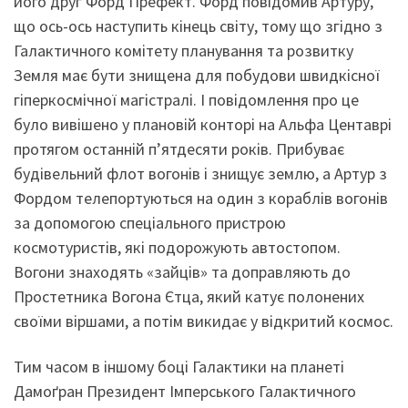
його друг Форд Префект. Форд повідомив Артуру,
що ось-ось наступить кінець світу, тому що згідно з
Галактичного комітету планування та розвитку
Земля має бути знищена для побудови швидкісної
гіперкосмічної магістралі. І повідомлення про це
було вивішено у плановій конторі на Альфа Центаврі
протягом останній п’ятдесяти років. Прибуває
будівельний флот вогонів і знищує землю, а Артур з
Фордом телепортуються на один з кораблів вогонів
за допомогою спеціального пристрою
космотуристів, які подорожують автостопом.
Вогони знаходять «зайців» та доправляють до
Простетника Вогона Єтца, який катує полонених
своїми віршами, а потім викидає у відкритий космос.
Тим часом в іншому боці Галактики на планеті
Дамоґран Президент Імперського Галактичного