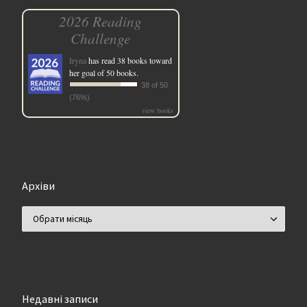
2026 Reading
Challenge
Iryna
has read 38 books toward
her goal of 50 books.
38 of 50
(76%)
view books
Архіви
Архіви
Недавні записи