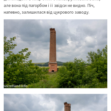
але вона під пагорбом і її звідси не видно. Піч,
напевно, залишилася від цукрового заводу.