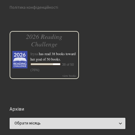
Політика конфіденційності
2026 Reading
Challenge
Iryna
has read 38 books toward
her goal of 50 books.
38 of 50
(76%)
view books
Архіви
Архіви