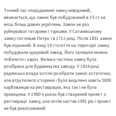
Точний час спорудження замку невідомий,
вважається, що замок був побудований в 15 ст на
місці більш давніх укріплень. Замок не раз
руйнувався татарами і турками. У Сатанівському
замку гостював Петро I в 1711 році. Після 1831 замок
був порожній. В кінці 19 століття на території замку
побудували цукровий завод. Його залишки можна
побачити і зараз. Велика частина замку була
розібрана для будівництва заводу. У 1924 році
радянська влада хотіли розібрати замок остаточно,
але втрутилися історики і було виділено навіть 5000
карбованців на реставрацію, яка так і не була
проведена. У 1980-х роках був створений проект з
реставрації замку, але потім настав 1991 рік і проект
не був реалізований.