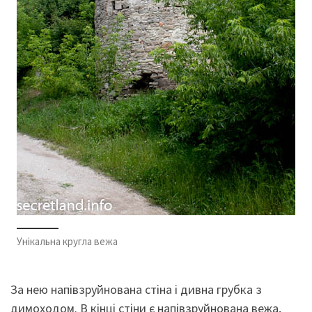
Унікальна кругла вежа
За нею напівзруйнована стіна і дивна грубка з
димоходом. В кінці стіни є напівзруйнована вежа,