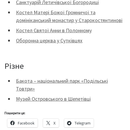
Санктуарій Летичівської Богородиці
Костел Матері Божої Громничої та
домініканський монастир у Старокостянтинові
Костел Святої Анни в Полонному
Оборонна церква у Сутківцях
Різне
Бакота – національний парк «Подільські
Товтри»
Музей Островського в Шепетівці
Поширити це:
Facebook
X
Telegram