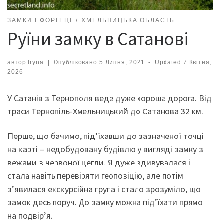
ЗАМКИ І ФОРТЕЦІ
ХМЕЛЬНИЦЬКА ОБЛАСТЬ
Руїни замку в Сатанові
автор
Iryna
|
Опубліковано
5 Липня, 2021
-
Updated
7 Квітня,
2026
У Сатанів з Тернополя веде дуже хороша дорога. Від
траси Тернопіль-Хмельницький до Сатанова 32 км.
Перше, що бачимо, під’їхавши до зазначеної точці
на карті – недобудовану будівлю у вигляді замку з
вежами з червоної цегли. Я дуже здивувалася і
стала навіть перевіряти геопозіцію, але потім
з’явилася екскурсійна група і стало зрозуміло, що
замок десь поруч. До замку можна під’їхати прямо
на подвір’я.