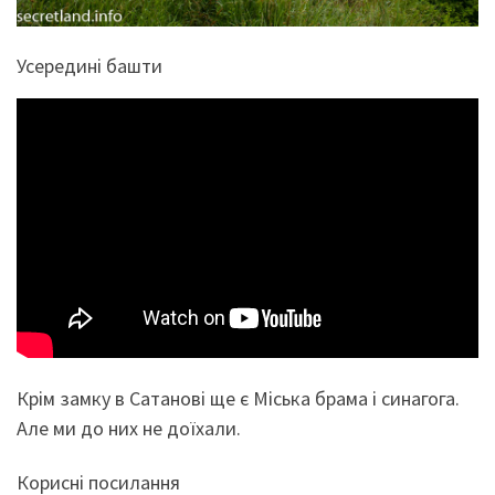
Усередині башти
Крім замку в Сатанові ще є Міська брама і синагога.
Але ми до них не доїхали.
Корисні посилання