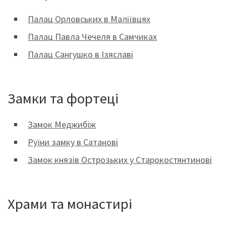
Палац Орловських в Маліївцях
Палац Павла Чечеля в Самчиках
Палац Сангушко в Ізяславі
Замки та фортеці
Замок Меджибіж
Руїни замку в Сатанові
Замок князів Острозьких у Старокостянтинові
Храми та монастирі