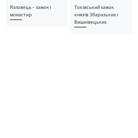
Язловець – замок і
Токівський замок
монастир
князів Збаразьких і
Вишнівецьких