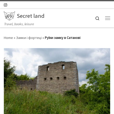
Skip to content
Secret land
Search
Ме
Travel, books, leisure
Home
»
Замки і фортеці
»
Руїни замку в Сатанові