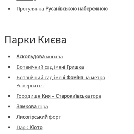
Прогулянка
Русанівською набережною
Парки Києва
Аскольдова
могила
Ботанічний сад імені
Гришка
Ботанічний сад імені
Фоміна
на метро
Університет
Городище
Кия
–
Старокиївська
гора
Замкова
гора
Лисогірський
форт
Парк
Кіото