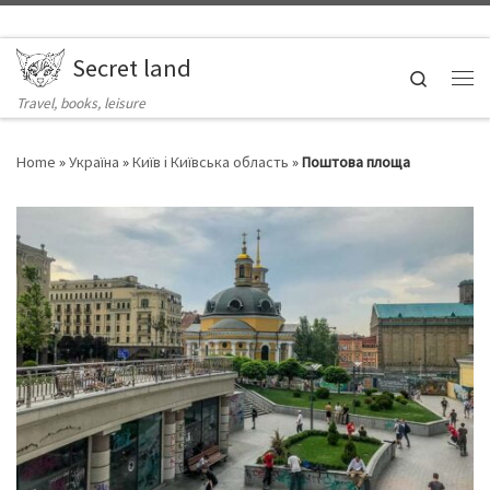
Skip to content
Secret land
Search
Ме
Travel, books, leisure
Home
»
Україна
»
Київ і Київська область
»
Поштова площа