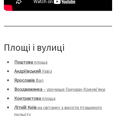
Площі і вулиці
Поштова
площа
Андріївський
Узвіз
Ярославів
Вал
Воздвиженка
– урочище Гончари-Кожум’яки
Контрактова
площа
Літній Київ
на світанку з висоти пташиного
польоту