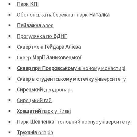
Парк
КПІ
Оболонська набережна і парк
Наталка
Пейзажна
алея
Прогулянка по
ВДНГ
Сквер імені
Гейдара Алієва
Сквер
Марії Заньковецької
Сквер при Покровському
жіночому монастирі
Сквер в
студентському містечку
університету
Сирецький
дендропарк
Сирецький гай
Хрещатий
парк у Києві
Парк
Шевченка
і головний корпус університету
Труханів
острів