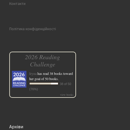
Контакти
Політика конфіденційності
2026 Reading
Challenge
Iryna
has read 38 books toward
her goal of 50 books.
38 of 50
(76%)
view books
Архіви