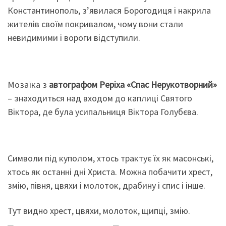
Константинополь, з’явилася Борогодиця і накрила
жителів своїм покривалом, чому вони стали
невидимими і вороги відступили.
Мозаїка з
автографом Реріха «Спас Нерукотворний»
– знаходиться над входом до каплиці Святого
Віктора, де була усипальниця Віктора Голубєва.
Символи під куполом, хтось трактує їх як масонські,
хтось як останні дні Христа. Можна побачити хрест,
змію, півня, цвяхи і молоток, драбину і спис і інше.
Тут видно хрест, цвяхи, молоток, щипці, змію.