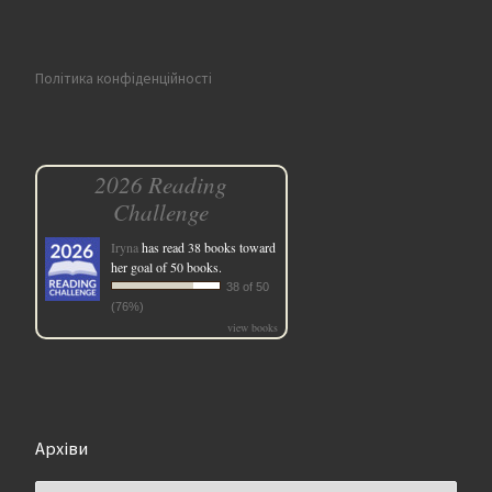
Політика конфіденційності
2026 Reading
Challenge
Iryna
has read 38 books toward
her goal of 50 books.
38 of 50
(76%)
view books
Архіви
Архіви