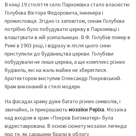
В кінці 19 століття село Пархомівка стало власністю
Голубєва Віктора Федоровича, інженера і
промисловця. Згідно із заповітом, синам Голубєва
потрібно було побудувати церкву в Пархомівці і
влаштувати в ній усипальницю. В.Ф. Голубєв помер в
Римі в 1903 році, і відразу ж після цього сини
приступили до будівництва церкви. Голубєви
побудували не лише церква, а ще комплекс різних
будівель, які на жаль майже не збереглися.
Архітектором виступив Олександр Покровський.
Храм виконаний в стилі модерн.
На фасадах храму дуже багато різних символів, і
звичайно, їх прикрашають
мозаїки Реріха
. Мозаїка
над входом в храм «Покров Богоматері» була
відреставрована. В основі сюжету мозаїки легенда
про те, як сарацини брали в облогу