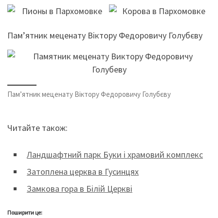
Пам’ятник меценату Віктору Федоровичу Голубєву
Пам’ятник меценату Віктору Федоровичу Голубєву
Читайте також:
Ландшафтний парк Буки і храмовий комплекс
Затоплена церква в Гусинцях
Замкова гора в Білій Церкві
Поширити це: