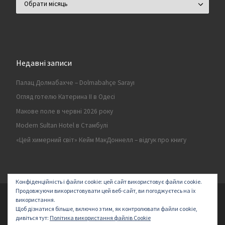
Недавні записи
Палац Долмабахче – Dolmabahçe Sarayı
Огляд готелю Катерина II в Одесі
Макове поле в червні 2026 року
Modern Sultan Hotel в Стамбулі
«Цей химерний світ» Кейм МакДоннелл – відгук про книгу
Конфіденційність і файли cookie: цей сайт використовує файли cookie.
Продовжуючи використовувати цей веб-сайт, ви погоджуєтесь на їх
© 2026
Secret land
–
All rights reserved | Logo by ArakayMajena
використання.
Щоб дізнатися більше, включно з тим, як контролювати файли cookie,
Designed with
Customizr Pro
–
Створено
дивіться тут:
Політика використання файлів Cookie