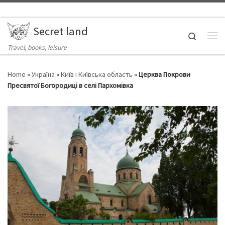
Skip to content
Secret land
Search
Ме
Travel, books, leisure
Home
»
Україна
»
Київ і Київська область
»
Церква Покрови
Пресвятої Богородиці в селі Пархомівка