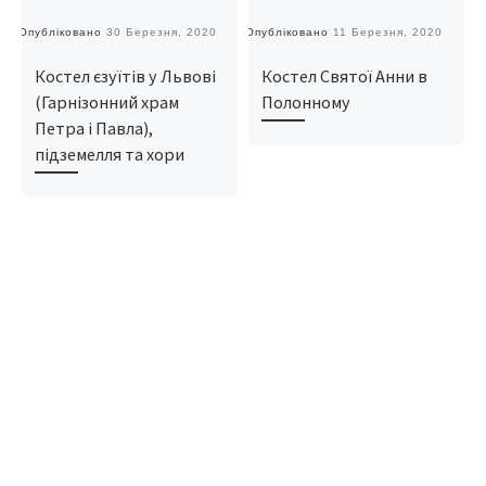
Опубліковано
30 Березня, 2020
Опубліковано
11 Березня, 2020
О
Костел єзуїтів у Львові
Костел Святої Анни в
(Гарнізонний храм
Полонному
Петра і Павла),
підземелля та хори