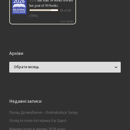
her goal of 50 books.
38 of 50
(76%)
view books
Архіви
Архіви
Недавні записи
Палац Долмабахче – Dolmabahçe Sarayı
Огляд готелю Катерина II в Одесі
Макове поле в червні 2026 року