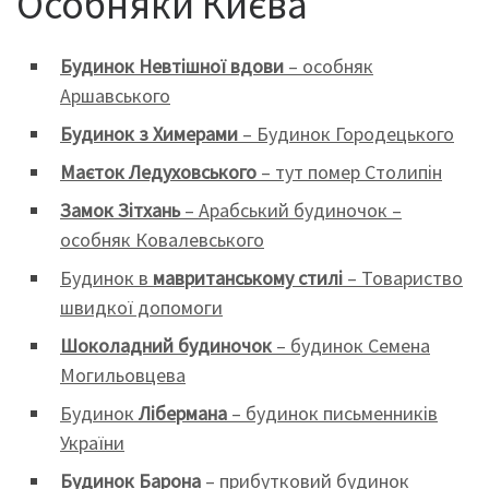
Особняки Києва
Будинок Невтішної вдови
– особняк
Аршавського
Будинок з Химерами
– Будинок Городецького
Маєток Ледуховського
– тут помер Столипін
Замок Зітхань
– Арабський будиночок –
особняк Ковалевського
Будинок в
мавританському стилі
– Товариство
швидкої допомоги
Шоколадний будиночок
– будинок Семена
Могильовцева
Будинок
Лібермана
– будинок письменників
України
Будинок Барона
– прибутковий будинок