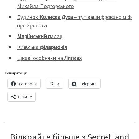
Михайла Подгорського
Будинок
Колиска Духа
– тут зашифровано міф
про Хроноса
Маріїнський
палац
Київська
філармонія
Цікаві особняки на
Липках
Поширити це:
Facebook
X
Telegram
Більше
Відкрийте більше з Secret land