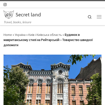
Skip to content
Secret land
Search
Ме
Travel, books, leisure
Home
»
Україна
»
Київ і Київська область
»
Будинок в
мавританському стилі на Рейтарській – Товариство швидкої
допомоги