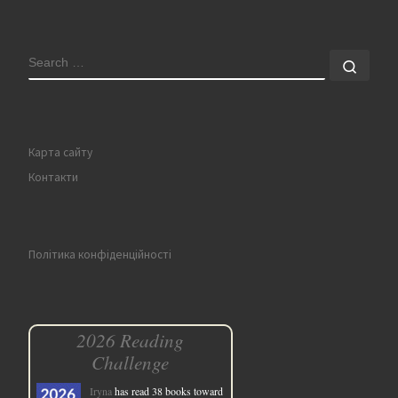
SEARCH
Sear
Карта сайту
Контакти
Політика конфіденційності
2026 Reading
Challenge
Iryna
has read 38 books toward