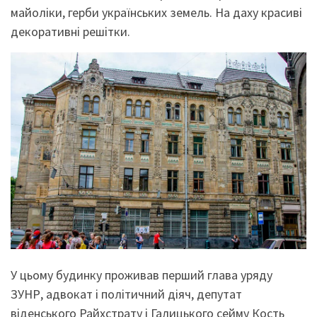
майоліки, герби українських земель. На даху красиві
декоративні решітки.
У цьому будинку проживав перший глава уряду
ЗУНР, адвокат і політичний діяч, депутат
віденського Райхстрату і Галицького сейму Кость