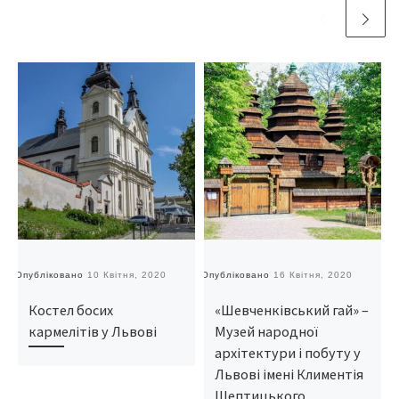
Опубліковано
10 Квітня, 2020
Опубліковано
16 Квітня, 2020
О
Костел босих
«Шевченківський гай» –
кармелітів у Львові
Музей народної
архітектури і побуту у
Львові імені Климентія
Шептицького