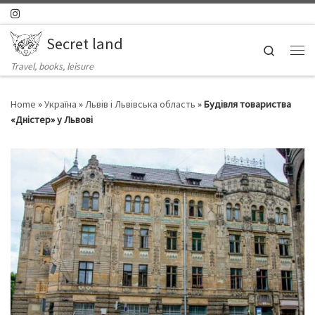
Skip to content
Secret land
Search
Ме
Travel, books, leisure
Home
»
Україна
»
Львів і Львівська область
»
Будівля товариства
«Дністер» у Львові