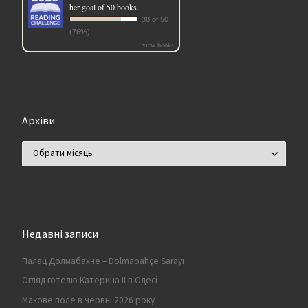
her goal of 50 books.
38 of 50
(76%)
view books
Архіви
Архіви
Недавні записи
Палац Долмабахче – Dolmabahçe Sarayı
Огляд готелю Катерина II в Одесі
Макове поле в червні 2026 року