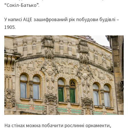
“Сокіл-Батько”.
У написі АЦЕ зашифрований рік побудови будівлі –
1905.
На стінах можна побачити рослинні орнаменти,