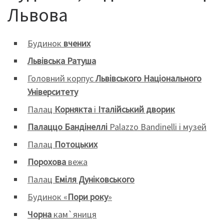
Львова
Будинок
вчених
Львівська Ратуша
Головний корпус
Львівського Національного
Університету
Палац
Корнякта
і
Італійський дворик
Палаццо Бандінеллі
Palazzo Bandinelli і музей
Палац
Потоцьких
Порохова
вежа
Палац
Еміля Дуніковського
Будинок «
Пори року
»
Чорна
кам`яниця