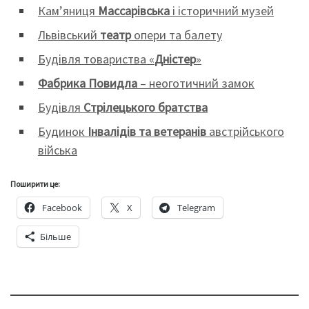
Кам’яниця
Массарівська
і історичний музей
Львівський
театр
опери та балету
Будівля товариства «
Дністер
»
Фабрика Повидла
– неоготичний замок
Будівля
Стрілецького братства
Будинок
Інвалідів та ветеранів
австрійського
війська
Поширити це:
Facebook
X
Telegram
Більше