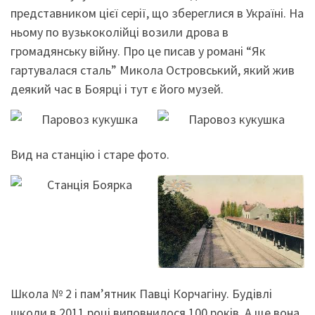
представником цієї серії, що збереглися в Україні. На
ньому по вузькоколійці возили дрова в
громадянську війну. Про це писав у романі “Як
гартувалася сталь” Микола Островський, який жив
деякий час в Боярці і тут є його музей.
Вид на станцію і старе фото.
Школа № 2 і пам’ятник Павці Корчагіну. Будівлі
школи в 2011 році виповнилося 100 років. А ще вона