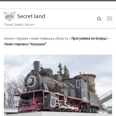
Skip to content
Secret land
Search
Ме
Travel, books, leisure
Home
»
Україна
»
Київ і Київська область
»
Прогулянка по Боярці –
Ленін і паровоз “Кукушка”