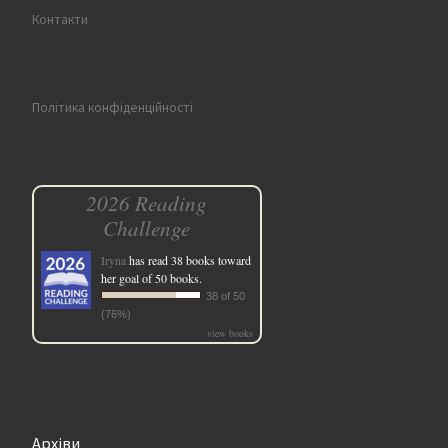
Контакти
Політика конфіденційності
2026 Reading
Challenge
Iryna
has read 38 books toward
her goal of 50 books.
38 of 50
(76%)
view books
Архіви