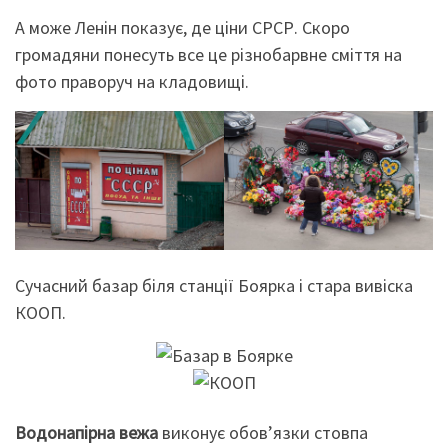
А може Ленін показує, де ціни СРСР. Скоро
громадяни понесуть все це різнобарвне сміття на
фото праворуч на кладовищі.
Сучасний базар біля станції Боярка і стара вивіска
КООП.
Водонапірна вежа
виконує обов’язки стовпа