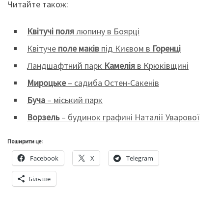
Читайте також:
Квітучі поля
люпину в Боярці
Квітуче
поле маків
під Києвом в
Горенці
Ландшафтний парк
Камелія
в Крюківщині
Мироцьке
– садиба Остен-Сакенів
Буча
– міський парк
Ворзель
– будинок графині Наталії Уварової
Поширити це:
Facebook
X
Telegram
Більше