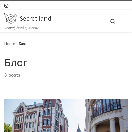
Skip to content
Secret land
Search
Ме
Travel, books, leisure
Home
»
Блог
Блог
8 posts