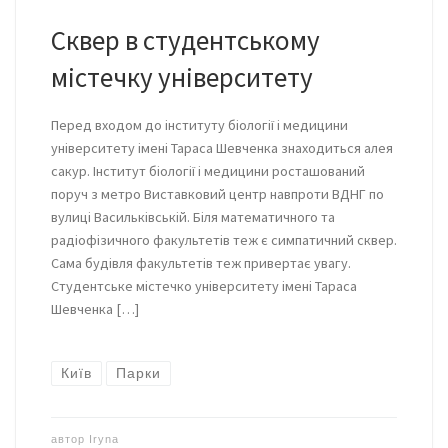
Сквер в студентському
містечку університету
Перед входом до інституту біології і медицини
університету імені Тараса Шевченка знаходиться алея
сакур. Інститут біології і медицини росташований
поруч з метро Виставковий центр навпроти ВДНГ по
вулиці Васильківській. Біля математичного та
радіофізичного факультетів теж є симпатичний сквер.
Сама будівля факультетів теж привертає увагу.
Студентське містечко університету імені Тараса
Шевченка […]
Київ
Парки
автор
Iryna