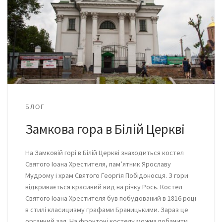
БЛОГ
Замкова гора в Білій Церкві
На Замковій горі в Білій Церкві знаходиться костел
Святого Іоана Хрестителя, пам’ятник Ярославу
Мудрому і храм Святого Георгія Побідоносця. З гори
відкривається красивий вид на річку Рось. Костел
Святого Іоана Хрестителя був побудований в 1816 році
в стилі класицизму графами Браницькими. Зараз це
органний зал. На фронтоні костелу можна побачити