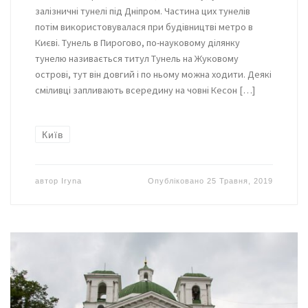
залізничні тунелі під Дніпром. Частина цих тунелів
потім використовувалася при будівництві метро в
Києві. Тунель в Пирогово, по-науковому ділянку
тунелю називається титул Тунель на Жуковому
острові, тут він довгий і по ньому можна ходити. Деякі
сміливці запливають всередину на човні Кесон […]
Київ
автор
Iryna
Опубліковано
25 Травня, 2019