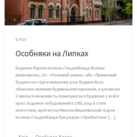
БЛОГ
Особняки на Липках
Будинок барона Ікскюль-Гільденбанда Вулиця
Шовковична, 19 – «Рожевий замок», або «Пряничний
будиночок» Ще в минулому році будівля була
обнесена зеленим будівельним парканом, а цієї весни
з’явилася можливість помилуватися будівлею у всій її
красі. Будинок побудований в 1901 році в стилі
неоготики, архітектор Микола Вишневський. Барон
Ікскюль-Гільденбанда був родом з Прибалтики. […]
Київ
Особняки Киева