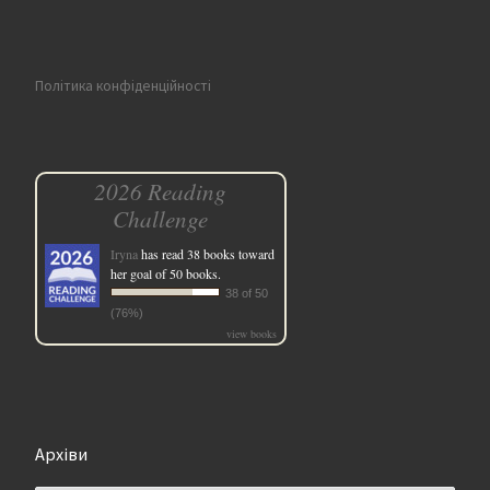
Політика конфіденційності
2026 Reading
Challenge
Iryna
has read 38 books toward
her goal of 50 books.
38 of 50
(76%)
view books
Архіви