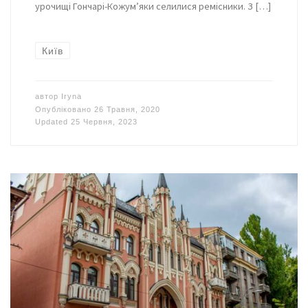
урочищі Гончарі-Кожум’яки селилися ремісники. З […]
Київ
автор
Iryna
Опубліковано
26 Травня, 2020
Updated
25 Червня, 2023