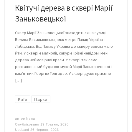
Квітучі дерева в сквері Марії
Заньковецької
Сквер Марії Заньковецької знаходиться на вулиці
Велика Васильківська, між метро Палац Україна і
Либідська. Від Палацу Україна до скверу зовсім мало
йти. У сквері є магнолії, сакури і різні невідомі мені
дерева неймовірної краси. У сквері так само
розташований будинок-музей Марії Заньковецької і
пам’ятник Георгію Гонгадзе. У сквері дуже приємно
[…]
Київ
Парки
автор
Iryna
Опубліковано
19 Травня, 2020
Updated
26 Червня, 2023